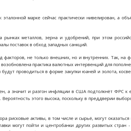
к эталонной марке сейчас практически нивелирован, а об
 рынках металлов, зерна и удобрений, при этом россий
алы поставок в обход западных санкций.
 факторов, не только внешних, но и внутренних. Так, на 
 возобновлена практика валютных интервенций для пополн
 будут проводиться в форме закупки юаней и золота, косв
цен, а значит и разгон инфляции в США подтолкнёт ФРС к
Вероятность этого высока, поскольку в преддверии выбор
ра рисковые активы, в том числе и сырьё, могут оказаться
авки могут пойти и центробанки других развитых стран -