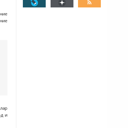
ение
ние
ллар
од и