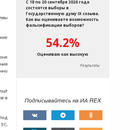
С 18 по 20 сентября 2026 года
состоятся выборы в
Государственную думу IX созыва.
ъёмы
Как вы оцениваете возможность
фальсификации выборов?
ские
54.2%
Оцениваю как высокую
фоне
ения
Результаты
енно
 ещё
ов в
Подписывайтесь на ИА REX
 под
 ЕС,