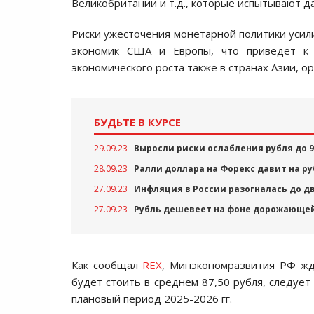
Великобритании и т.д., которые испытывают 
Риски ужесточения монетарной политики усили
экономик США и Европы, что приведёт к
экономического роста также в странах Азии, о
БУДЬТЕ В КУРСЕ
29.09.23
Выросли риски ослабления рубля до 9
28.09.23
Ралли доллара на Форекс давит на р
27.09.23
Инфляция в России разогналась до д
27.09.23
Рубль дешевеет на фоне дорожающе
Как сообщал
REX
, Минэкономразвития РФ жд
будет стоить в среднем 87,50 рубля, следует
плановый период 2025-2026 гг.