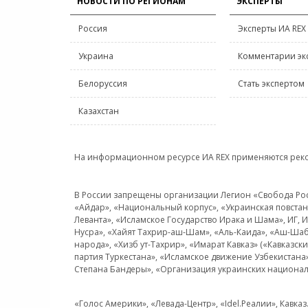
НОВОСТИ ПО РЕГИОНАМ
ЭКСПЕРТЫ
Россия
Эксперты ИА REX
Украина
Комментарии эк
Белоруссия
Стать экспертом
Казахстан
На информационном ресурсе ИА REX применяются рек
В России запрещены организации Легион «Свобода Росси
«Айдар», «Национальный корпус», «Украинская повстанч
Леванта», «Исламское Государство Ирака и Шама», ИГ,
Нусра», «Хайят Тахрир-аш-Шам», «Аль-Каида», «Аш-Шаб
народа», «Хизб ут-Тахрир», «Имарат Кавказ» («Кавказс
партия Туркестана», «Исламское движение Узбекистана
Степана Бандеры», «Организация украинских национал
«Голос Америки», «Левада-Центр», «Idel.Реалии», Кавка