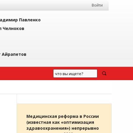
Войти
адимир Павленко
л Челноков
г Айрапетов
Медицинская реформа в России
(известная как «оптимизация
здравоохранения») непрерывно