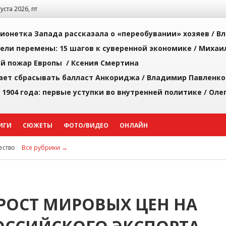
густа 2026, пт
ионетка Запада рассказала о «переобувании» хозяев /
Вл
рели перемены: 15 шагов к суверенной экономике /
Михаи
й пожар Европы /
Ксения Смертина
ает сбрасывать балласт Анкориджа /
Владимир Павленко
 1904 года: первые уступки во внутренней политике /
Оле
ИГИ
СЮЖЕТЫ
ФОТО/ВИДЕО
ОНЛАЙН
ство
Все рубрики →
РОСТ МИРОВЫХ ЦЕН НА