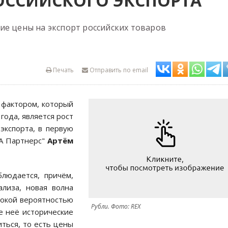
ОССИЙСКОГО ЭКСПОРТА
ие цены на экспорт российских товаров
Печать
Отправить по email
 фактором, который
ода, является рост
экспорта, в первую
А Партнерс"
Артём
блюдается, причём,
ализа, новая волна
сокой вероятностью
Рубли. Фото: REX
де неё исторические
ться, то есть цены