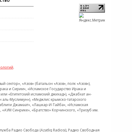
СТВО
нологий
.
 сектор», «Азов» (батальон «Азов», полк «Азов»),
рака и Сирии», «Исламское Государство Ирака и
или «Египетский исламский джихад»), «Джабхат ан-
н аль-Муслимун»), «Меджлис крымско-татарского
Таблиги Джамаат», «Лашкар-И-Тайба», «Исламская
 «АУМ Синрике», «Братство» Корчинского, «Тризуб им.
ужба Радио Свобода (Azatliq Radiosi), Радио Свободная