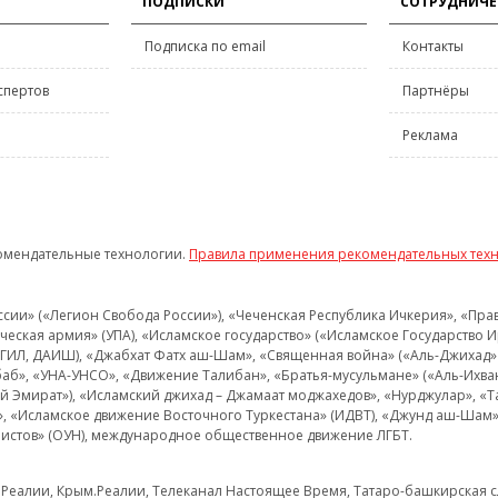
ПОДПИСКИ
СОТРУДНИЧЕ
Подписка по email
Контакты
спертов
Партнёры
Реклама
омендательные технологии.
Правила применения рекомендательных тех
и» («Легион Свобода России»), «Чеченская Республика Ичкерия», «Правый
еская армия» (УПА), «Исламское государство» («Исламское Государство И
 ИГИЛ, ДАИШ), «Джабхат Фатх аш-Шам», «Священная война» («Аль-Джихад» 
аб», «УНА-УНСО», «Движение Талибан», «Братья-мусульмане» («Аль-Ихва
кий Эмират»), «Исламский джихад – Джамаат моджахедов», «Нурджулар», «
», «Исламское движение Восточного Туркестана» (ИДВТ), «Джунд аш-Шам»,
истов» (ОУН), международное общественное движение ЛГБТ.
з.Реалии, Крым.Реалии, Телеканал Настоящее Время, Татаро-башкирская сл