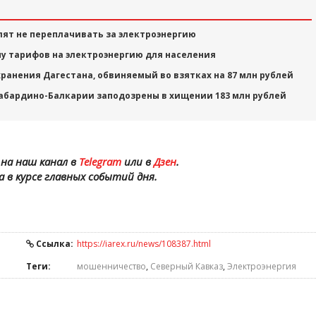
т не переплачивать за электроэнергию
у тарифов на электроэнергию для населения
ранения Дагестана, обвиняемый во взятках на 87 млн рублей
абардино-Балкарии заподозрены в хищении 183 млн рублей
на наш канал в
Telegram
или в
Дзен
.
а в курсе главных событий дня.
Ссылка:
https://iarex.ru/news/108387.html
Теги:
мошенничество
,
Северный Кавказ
,
Электроэнергия