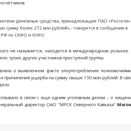
осчётчиков.
похитили денежные средства, принадлежащие ПАО «Россети»
ю сумму более 272 млн рублей»,- говорится в сообщении в
ы РФ по СКФО и ЮФО.
рого не называется, находится в международном розыске.
ело троих других участников преступной группы.
являла о выявленном факте злоупотребления полномочиям
и причинения ущерба на сумму свыше 150 млн рублей. В свя
дело.
всплывало в связи с еще одним уголовным делом – о хищен
енеральный директор ОАО "МРСК Северного Кавказа"
Маго