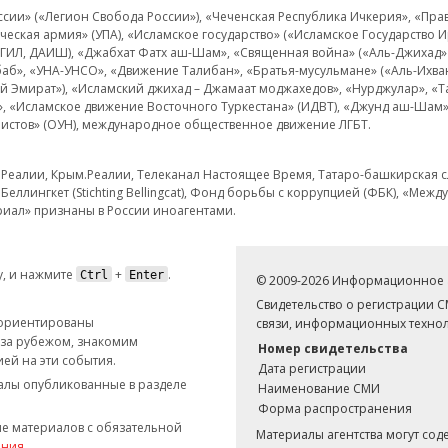
и» («Легион Свобода России»), «Чеченская Республика Ичкерия», «Правый
еская армия» (УПА), «Исламское государство» («Исламское Государство И
 ИГИЛ, ДАИШ), «Джабхат Фатх аш-Шам», «Священная война» («Аль-Джихад» 
аб», «УНА-УНСО», «Движение Талибан», «Братья-мусульмане» («Аль-Ихва
кий Эмират»), «Исламский джихад – Джамаат моджахедов», «Нурджулар», «
», «Исламское движение Восточного Туркестана» (ИДВТ), «Джунд аш-Шам»,
истов» (ОУН), международное общественное движение ЛГБТ.
з.Реалии, Крым.Реалии, Телеканал Настоящее Время, Татаро-башкирская сл
Беллингкет (Stichting Bellingcat), Фонд борьбы с коррупцией (ФБК), «Ме
иал» признаны в России иноагентами.
, и нажмите
+
.
Ctrl
Enter
© 2009-2026 Информационное а
Свидетельство о регистрации 
 ориентированы
связи, информационных технол
 за рубежом, знакомим
Номер свидетельства
ей на эти события.
Дата регистрации
иалы опубликованные в разделе
Наименование СМИ
Форма распространения
е материалов с обязательной
Материалы агентства могут со
ания
.