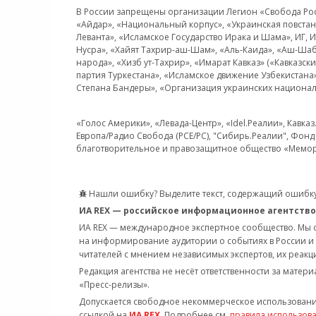
В России запрещены организации Легион «Свобода Росси
«Айдар», «Национальный корпус», «Украинская повстанч
Леванта», «Исламское Государство Ирака и Шама», ИГ,
Нусра», «Хайят Тахрир-аш-Шам», «Аль-Каида», «Аш-Шаб
народа», «Хизб ут-Тахрир», «Имарат Кавказ» («Кавказс
партия Туркестана», «Исламское движение Узбекистана
Степана Бандеры», «Организация украинских национал
«Голос Америки», «Левада-Центр», «Idel.Реалии», Кавка
Европа/Радио Свобода (PCE/PC), "Сибирь.Реалии", Фонд 
благотворительное и правозащитное общество «Мемор
Нашли ошибку? Выделите текст, содержащий ошибку
ИА REX — российское информационное агентство
ИА REX — международное экспертное сообщество. Мы
на информирование аудитории о событиях в России и
читателей с мнением независимых экспертов, их реакци
Редакция агентства не несёт ответственности за матер
«Пресс-релизы».
Допускается свободное некоммерческое использовани
ссылкой на
ИА REX
. Подробнее см.
правила использов