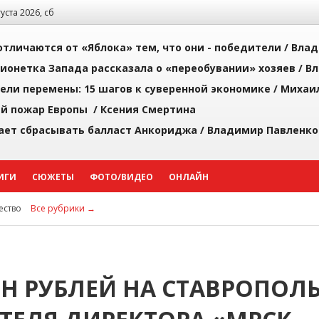
густа 2026, сб
тличаются от «Яблока» тем, что они - победители /
Влад
ионетка Запада рассказала о «переобувании» хозяев /
Вл
рели перемены: 15 шагов к суверенной экономике /
Михаи
й пожар Европы /
Ксения Смертина
ает сбрасывать балласт Анкориджа /
Владимир Павленко
ИГИ
СЮЖЕТЫ
ФОТО/ВИДЕО
ОНЛАЙН
ство
Все рубрики →
ЛН РУБЛЕЙ НА СТАВРОПОЛ