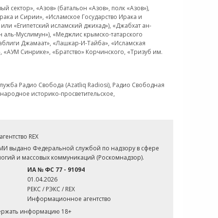
 сектор», «Азов» (батальон «Азов», полк «Азов»),
рака и Сирии», «Исламское Государство Ирака и
или «Египетский исламский джихад»), «Джабхат ан-
н аль-Муслимун»), «Меджлис крымско-татарского
Таблиги Джамаат», «Лашкар-И-Тайба», «Исламская
 «АУМ Синрике», «Братство» Корчинского, «Тризуб им.
ужба Радио Свобода (Azatliq Radiosi), Радио Свободная
ждународное историко-просветительское,
гентство REX
СМИ выдано Федеральной службой по надзору в сфере
огий и массовых коммуникаций (Роскомнадзор).
ИА № ФС 77 - 91094
01.04.2026
РЕКС / РЭКС / REX
Информационное агентство
держать информацию 18+