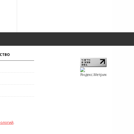
СТВО
нологий
.