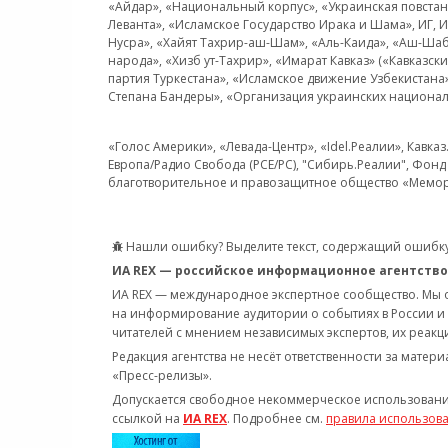
«Айдар», «Национальный корпус», «Украинская повстанч
Леванта», «Исламское Государство Ирака и Шама», ИГ,
Нусра», «Хайят Тахрир-аш-Шам», «Аль-Каида», «Аш-Шаб
народа», «Хизб ут-Тахрир», «Имарат Кавказ» («Кавказс
партия Туркестана», «Исламское движение Узбекистана
Степана Бандеры», «Организация украинских национал
«Голос Америки», «Левада-Центр», «Idel.Реалии», Кавка
Европа/Радио Свобода (PCE/PC), "Сибирь.Реалии", Фонд 
благотворительное и правозащитное общество «Мемор
Нашли ошибку? Выделите текст, содержащий ошибку
ИА REX — российское информационное агентство
ИА REX — международное экспертное сообщество. Мы
на информирование аудитории о событиях в России и
читателей с мнением независимых экспертов, их реакци
Редакция агентства не несёт ответственности за матер
«Пресс-релизы».
Допускается свободное некоммерческое использовани
ссылкой на
ИА REX
. Подробнее см.
правила использов