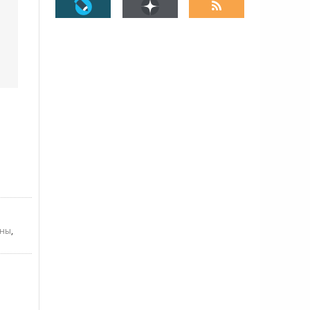
аны
,