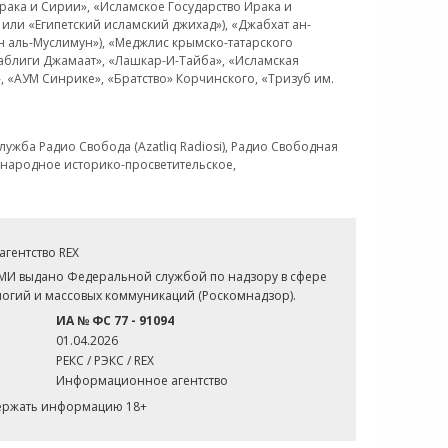
рака и Сирии», «Исламское Государство Ирака и
или «Египетский исламский джихад»), «Джабхат ан-
н аль-Муслимун»), «Меджлис крымско-татарского
Таблиги Джамаат», «Лашкар-И-Тайба», «Исламская
 «АУМ Синрике», «Братство» Корчинского, «Тризуб им.
ужба Радио Свобода (Azatliq Radiosi), Радио Свободная
ждународное историко-просветительское,
гентство REX
СМИ выдано Федеральной службой по надзору в сфере
огий и массовых коммуникаций (Роскомнадзор).
ИА № ФС 77 - 91094
01.04.2026
РЕКС / РЭКС / REX
Информационное агентство
держать информацию 18+