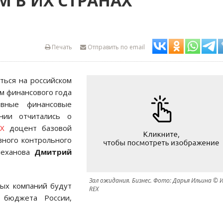
М В ИХ СТРАНАХ
Печать
Отправить по email
ться на российском
ам финансового года
вные финансовые
нии отчитались о
X
доцент базовой
вного контрольного
леханова
Дмитрий
Зал ожидания. Бизнес. Фото: Дарья Ильина © 
ных компаний будут
REX
 бюджета России,