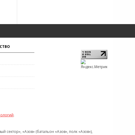
СТВО
нологий
.
 сектор», «Азов» (батальон «Азов», полк «Азов»),