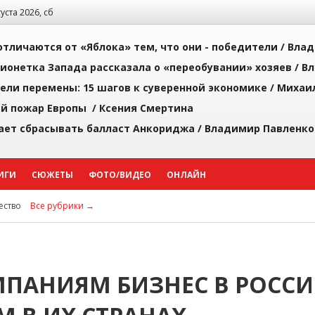
густа 2026, сб
тличаются от «Яблока» тем, что они - победители /
Влад
ионетка Запада рассказала о «переобувании» хозяев /
Вл
рели перемены: 15 шагов к суверенной экономике /
Михаи
й пожар Европы /
Ксения Смертина
ает сбрасывать балласт Анкориджа /
Владимир Павленко
ИГИ
СЮЖЕТЫ
ФОТО/ВИДЕО
ОНЛАЙН
ство
Все рубрики →
ПАНИЯМ БИЗНЕС В РОСС