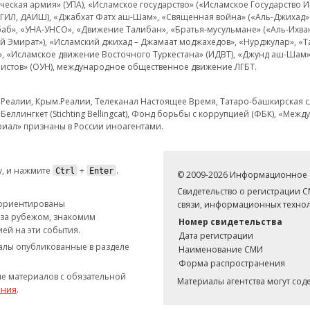
еская армия» (УПА), «Исламское государство» («Исламское Государство И
 ИГИЛ, ДАИШ), «Джабхат Фатх аш-Шам», «Священная война» («Аль-Джихад» 
аб», «УНА-УНСО», «Движение Талибан», «Братья-мусульмане» («Аль-Ихва
кий Эмират»), «Исламский джихад – Джамаат моджахедов», «Нурджулар», «
», «Исламское движение Восточного Туркестана» (ИДВТ), «Джунд аш-Шам»,
истов» (ОУН), международное общественное движение ЛГБТ.
з.Реалии, Крым.Реалии, Телеканал Настоящее Время, Татаро-башкирская сл
Беллингкет (Stichting Bellingcat), Фонд борьбы с коррупцией (ФБК), «Ме
иал» признаны в России иноагентами.
, и нажмите
+
.
Ctrl
Enter
© 2009-2026 Информационное а
Свидетельство о регистрации 
 ориентированы
связи, информационных технол
 за рубежом, знакомим
Номер свидетельства
ей на эти события.
Дата регистрации
иалы опубликованные в разделе
Наименование СМИ
Форма распространения
е материалов с обязательной
Материалы агентства могут со
ания
.