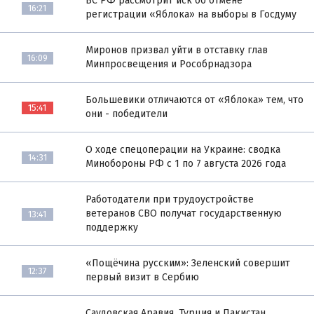
ВС РФ рассмотрит иск об отмене
16:21
регистрации «Яблока» на выборы в Госдуму
Миронов призвал уйти в отставку глав
16:09
Минпросвещения и Рособрнадзора
Большевики отличаются от «Яблока» тем, что
15:41
они - победители
О ходе спецоперации на Украине: сводка
14:31
Минобороны РФ с 1 по 7 августа 2026 года
Работодатели при трудоустройстве
ветеранов СВО получат государственную
13:41
поддержку
«Пощёчина русским»: Зеленский совершит
12:37
первый визит в Сербию
Саудовская Аравия, Турция и Пакистан