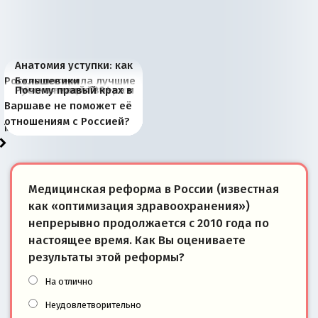
Анатомия уступки: как
Россия потеряла лучшие
Большевики
Киевская марионетка
В России назрели
Миграционный пожар
Россия начинает
Россия зимой 1904
Русская нация вчера и
Почему правый крах в
рыбопромысловые
отличаются от «Яблока»
Запада рассказала о
перемены: 15 шагов к
Европы
сбрасывать балласт
года: первые уступки во
сегодня
Варшаве не поможет её
районы Баренцева
тем, что они -
«переобувании» хозяев
суверенной экономике
Анкориджа
внутренней политике
отношениям с Россией?
моря
победители
Медицинская реформа в России (известная
как «оптимизация здравоохранения»)
непрерывно продолжается с 2010 года по
настоящее время. Как Вы оцениваете
результаты этой реформы?
На отлично
Неудовлетворительно