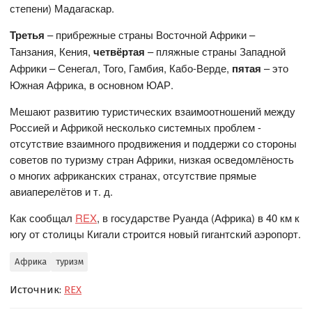
степени) Мадагаскар.
Третья
– прибрежные страны Восточной Африки –
Танзания, Кения,
четвёртая
– пляжные страны Западной
Африки – Сенегал, Того, Гамбия, Кабо-Верде,
пятая
– это
Южная Африка, в основном ЮАР.
Мешают развитию туристических взаимоотношений между
Россией и Африкой несколько системных проблем -
отсутствие взаимного продвижения и поддержи со стороны
советов по туризму стран Африки, низкая осведомлёность
о многих африканских странах, отсутствие прямые
авиаперелётов и т. д.
Как сообщал
REX
, в государстве Руанда (Африка) в 40 км к
югу от столицы Кигали строится новый гигантский аэропорт.
Африка
туризм
Источник:
REX