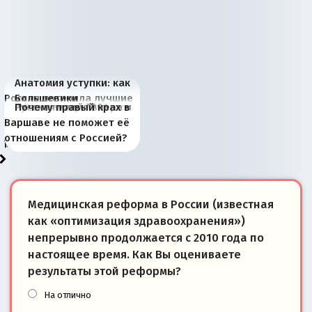
Анатомия уступки: как
Россия потеряла лучшие
Большевики
Киевская марионетка
В России назрели
Миграционный пожар
Россия начинает
Россия зимой 1904
Русская нация вчера и
Почему правый крах в
рыбопромысловые
отличаются от «Яблока»
Запада рассказала о
перемены: 15 шагов к
Европы
сбрасывать балласт
года: первые уступки во
сегодня
Варшаве не поможет её
районы Баренцева
тем, что они -
«переобувании» хозяев
суверенной экономике
Анкориджа
внутренней политике
отношениям с Россией?
моря
победители
Медицинская реформа в России (известная
как «оптимизация здравоохранения»)
непрерывно продолжается с 2010 года по
настоящее время. Как Вы оцениваете
результаты этой реформы?
На отлично