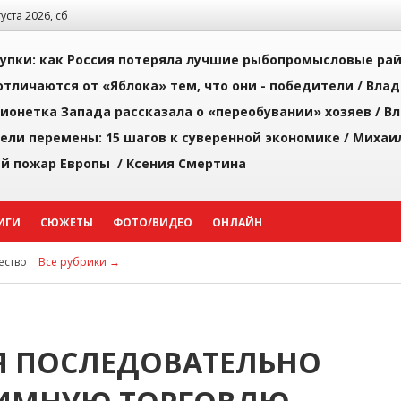
густа 2026, сб
упки: как Россия потеряла лучшие рыбопромысловые ра
тличаются от «Яблока» тем, что они - победители /
Влад
ионетка Запада рассказала о «переобувании» хозяев /
Вл
рели перемены: 15 шагов к суверенной экономике /
Михаи
й пожар Европы /
Ксения Смертина
ИГИ
СЮЖЕТЫ
ФОТО/ВИДЕО
ОНЛАЙН
ство
Все рубрики →
Я ПОСЛЕДОВАТЕЛЬНО