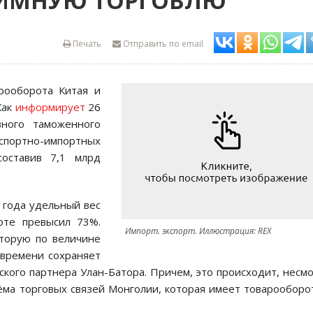
АИМНУЮ ТОРГОВЛЮ
Печать
Отправить по email
рооборота Китая и
Как
информирует
26
ного таможенного
портно-импортных
оставив 7,1 млрд
 года удельный вес
оте превысил 73%.
Импорт. экспорт. Иллюстрация: REX
вторую по величине
 времени сохраняет
ского партнера Улан-Батора. Причем, это происходит, несм
ёма торговых связей Монголии, которая имеет товарооборо