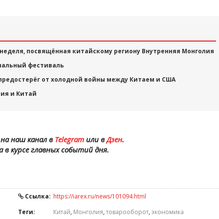
 неделя, посвящённая китайскому региону Внутренняя Монголия
нальный фестиваль
предостерёг от холодной войны между Китаем и США
ния и Китай
на наш канал в
Telegram
или в
Дзен
.
а в курсе главных событий дня.
Ссылка:
https://iarex.ru/news/101094.html
Теги:
Китай
,
Монголия
,
товарооборот
,
экономика