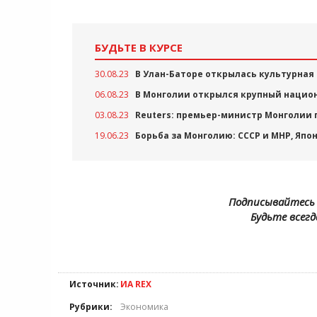
БУДЬТЕ В КУРСЕ
30.08.23
В Улан-Баторе открылась культурная
06.08.23
В Монголии открылся крупный нацио
03.08.23
Reuters: премьер-министр Монголии 
19.06.23
Борьба за Монголию: СССР и МНР, Япо
Подписывайтесь 
Будьте всегд
Источник:
ИА REX
Рубрики:
Экономика