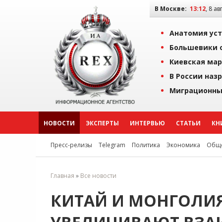
В Москве:
13:12
, 8 ав
Анатомия уст
Большевики о
Киевская мар
В России наз
Миграционны
НОВОСТИ
ЭКСПЕРТЫ
ИНТЕРВЬЮ
СТАТЬИ
КН
Пресс-релизы
Telegram
Политика
Экономика
Обще
Главная
»
Все новости
КИТАЙ И МОНГОЛИ