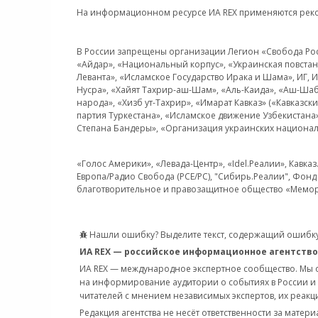
На информационном ресурсе ИА REX применяются рек
В России запрещены организации Легион «Свобода Росси
«Айдар», «Национальный корпус», «Украинская повстанч
Леванта», «Исламское Государство Ирака и Шама», ИГ,
Нусра», «Хайят Тахрир-аш-Шам», «Аль-Каида», «Аш-Шаб
народа», «Хизб ут-Тахрир», «Имарат Кавказ» («Кавказс
партия Туркестана», «Исламское движение Узбекистана
Степана Бандеры», «Организация украинских национал
«Голос Америки», «Левада-Центр», «Idel.Реалии», Кавка
Европа/Радио Свобода (PCE/PC), "Сибирь.Реалии", Фонд 
благотворительное и правозащитное общество «Мемор
Нашли ошибку? Выделите текст, содержащий ошибку
ИА REX — российское информационное агентство
ИА REX — международное экспертное сообщество. Мы
на информирование аудитории о событиях в России и
читателей с мнением независимых экспертов, их реакци
Редакция агентства не несёт ответственности за матер