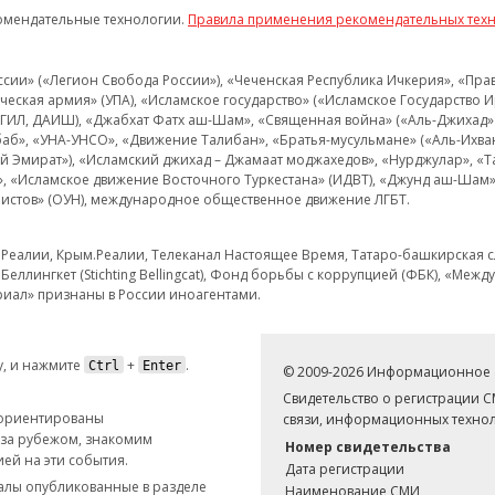
омендательные технологии.
Правила применения рекомендательных тех
и» («Легион Свобода России»), «Чеченская Республика Ичкерия», «Правый
еская армия» (УПА), «Исламское государство» («Исламское Государство И
 ИГИЛ, ДАИШ), «Джабхат Фатх аш-Шам», «Священная война» («Аль-Джихад» 
аб», «УНА-УНСО», «Движение Талибан», «Братья-мусульмане» («Аль-Ихва
кий Эмират»), «Исламский джихад – Джамаат моджахедов», «Нурджулар», «
», «Исламское движение Восточного Туркестана» (ИДВТ), «Джунд аш-Шам»,
истов» (ОУН), международное общественное движение ЛГБТ.
з.Реалии, Крым.Реалии, Телеканал Настоящее Время, Татаро-башкирская сл
Беллингкет (Stichting Bellingcat), Фонд борьбы с коррупцией (ФБК), «Ме
иал» признаны в России иноагентами.
, и нажмите
+
.
Ctrl
Enter
© 2009-2026 Информационное а
Свидетельство о регистрации 
 ориентированы
связи, информационных технол
 за рубежом, знакомим
Номер свидетельства
ей на эти события.
Дата регистрации
иалы опубликованные в разделе
Наименование СМИ