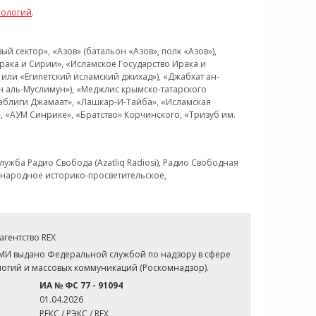
нологий
.
 сектор», «Азов» (батальон «Азов», полк «Азов»),
рака и Сирии», «Исламское Государство Ирака и
или «Египетский исламский джихад»), «Джабхат ан-
н аль-Муслимун»), «Меджлис крымско-татарского
Таблиги Джамаат», «Лашкар-И-Тайба», «Исламская
 «АУМ Синрике», «Братство» Корчинского, «Тризуб им.
ужба Радио Свобода (Azatliq Radiosi), Радио Свободная
ждународное историко-просветительское,
гентство REX
СМИ выдано Федеральной службой по надзору в сфере
огий и массовых коммуникаций (Роскомнадзор).
ИА № ФС 77 - 91094
01.04.2026
РЕКС / РЭКС / REX