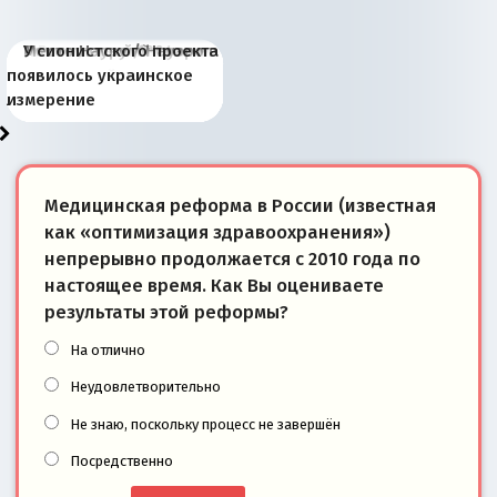
Киевская марионетка
В России назрели
Миграционный пожар
Россия начинает
Россия зимой 1904
Русская нация вчера и
Почему правый крах в
Место Науру / Науэро в
У сионистского проекта
Запада рассказала о
перемены: 15 шагов к
Европы
сбрасывать балласт
года: первые уступки во
сегодня
Варшаве не поможет её
современной истории
появилось украинское
«переобувании» хозяев
суверенной экономике
Анкориджа
внутренней политике
отношениям с Россией?
Южной Осетии
измерение
Медицинская реформа в России (известная
как «оптимизация здравоохранения»)
непрерывно продолжается с 2010 года по
настоящее время. Как Вы оцениваете
результаты этой реформы?
На отлично
Неудовлетворительно
Не знаю, поскольку процесс не завершён
Посредственно