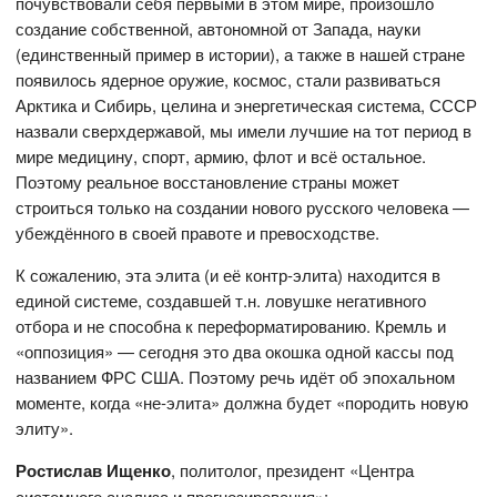
почувствовали себя первыми в этом мире, произошло
создание собственной, автономной от Запада, науки
(единственный пример в истории), а также в нашей стране
появилось ядерное оружие, космос, стали развиваться
Арктика и Сибирь, целина и энергетическая система, СССР
назвали сверхдержавой, мы имели лучшие на тот период в
мире медицину, спорт, армию, флот и всё остальное.
Поэтому реальное восстановление страны может
строиться только на создании нового русского человека —
убеждённого в своей правоте и превосходстве.
К сожалению, эта элита (и её контр-элита) находится в
единой системе, создавшей т.н. ловушке негативного
отбора и не способна к переформатированию. Кремль и
«оппозиция» — сегодня это два окошка одной кассы под
названием ФРС США. Поэтому речь идёт об эпохальном
моменте, когда «не-элита» должна будет «породить новую
элиту».
Ростислав Ищенко
, политолог, президент «Центра
системного анализа и прогнозирования»: