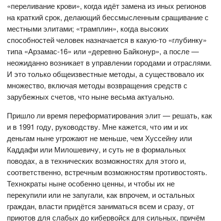
«переливание крови», когда идёт замена из иных регионов
на краткий срок, делающий бессмысленным сращивание с
местными элитами; «трамплин», когда высоких
способностей человек назначается в какую-то «глубинку»
типа «Арзамас-16» или «деревню Байконур», а после —
неожиданно возникает в управлении городами и отраслями.
И это только общеизвестные методы, а существовало их
множество, включая методы возвращения средств с
зарубежных счетов, что ныне весьма актуально.
Пришло ли время переформатирования элит — решать, как
и в 1991 году, руководству. Мне кажется, что им и их
деньгам ныне угрожают не меньше, чем Хуссейну или
Каддафи или Милошевичу, и суть не в формальных
поводах, а в технических возможностях для этого и,
соответственно, встречным возможностям противостоять.
Технократы ныне особенно ценны, и чтобы их не
перекупили или не запугали, как впрочем, и остальных
граждан, власти придётся заниматься всем и сразу, от
приютов для слабых до кибервойск для сильных, причём