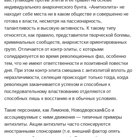
индивидуального анархического бунта. «Анитиэлита» не
находит себе места ни в каком обществе и совершенно не
готова к власти, несмотря на пассионарность,
талантливость и высокую активность. К такому типу
относятся, как правило, представители творческой богемы,
криминальных сообществ, анархистски ориентированных
групп. Отличается от контр-элиты, с которыми
солидаризуется во время революционных фаз, особенно
тем, что не имеют ответственности и позитивной повестки
дня. При этом контр-элита смешана с антиэлитой вплоть до
неразличимости, селекция происходит только тогда, когда
революция заканчивается успехом и способные к
последовательному властвованию отделяются от
способных лишь к восстанию и в обычных условиях.
Такие персонажи, как Лимонов, Новодворская&Co и
ассоциируемые с ними движения — типичные примеры
антиэлиты. Акции антиэлиты часто спонсируются
иностранными спонсорами (т.е. внешний фактор опять