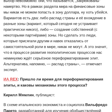
выбор невозможно: они, что называется, „закрюкованы“
намертво. Но в рамках раздела мира на финансовые зоны
мы никак не можем попасть в зону доллара, ну хоть убейся.
Вариантов есть два: либо распад страны и её вхождение в
разные зоны (вариант, который сегодня не устраивает
практически никого), либо — создание собственной (с
некоторыми партнёрами) зоны. Но сделать это люди,
которые присягали другим и навек отказались от
самостоятельной роли в мире, никак не могут. А это значит,
что в процессе развития геополитических процессов нас
неминуемо ждёт серьёзное переформатирование элит.
Альтернатива, напомню, — распад страны», — отмечает
эксперт.
ИА REX
: Пришло ли время для переформатирования
элиты, и каковы механизмы этого процесса?
Кирилл Мямлин
, публицист:
В схеме итальянского экономиста и социолога
Вильфредо
Парето
, разработанной для изучения обобществлённой