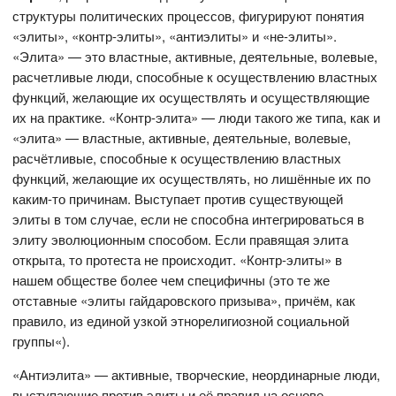
структуры политических процессов, фигурируют понятия
«элиты», «контр-элиты», «антиэлиты» и «не-элиты».
«Элита» — это властные, активные, деятельные, волевые,
расчетливые люди, способные к осуществлению властных
функций, желающие их осуществлять и осуществляющие
их на практике. «Контр-элита» — люди такого же типа, как и
«элита» — властные, активные, деятельные, волевые,
расчётливые, способные к осуществлению властных
функций, желающие их осуществлять, но лишённые их по
каким-то причинам. Выступает против существующей
элиты в том случае, если не способна интегрироваться в
элиту эволюционным способом. Если правящая элита
открыта, то протеста не происходит. «Контр-элиты» в
нашем обществе более чем специфичны (это те же
отставные «элиты гайдаровского призыва», причём, как
правило, из единой узкой этнорелигиозной социальной
группы«).
«Антиэлита» — активные, творческие, неординарные люди,
выступающие против элиты и её правил на основе