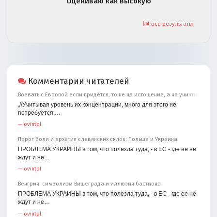
Оцениваю как высокую
все результаты
Комментарии читателей
Воевать с Европой если придётся, то не на истощение, а на уничтожение
.//Учитывая уровень их концентрации, много для этого не
потребуется;…
—
ovintpl
Порог боли и архетип славянских склок: Польша и Украина
ПРОБЛЕМА УКРАИНЫ в том, что полезла туда, - в ЕС - где ее не
ждут и не…
—
ovintpl
Венгрия: символизм Вишеграда и иллюзия бастиона
ПРОБЛЕМА УКРАИНЫ в том, что полезла туда, - в ЕС - где ее не
ждут и не…
—
ovintpl