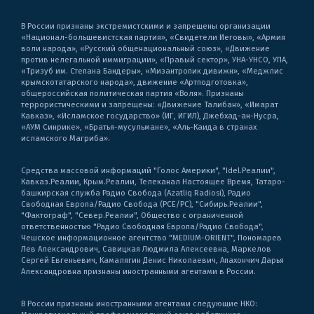
В России признаны экстремистскими и запрещены организации
«Национал-большевистская партия», «Свидетели Иеговы», «Армия
воли народа», «Русский общенациональный союз», «Движение
против нелегальной иммиграции», «Правый сектор», УНА-УНСО, УПА,
«Тризуб им. Степана Бандеры», «Мизантропик дивижн», «Меджлис
крымскотатарского народа», движение «Артподготовка»,
общероссийская политическая партия «Воля». Признаны
террористическими и запрещены: «Движение Талибан», «Имарат
Кавказ», «Исламское государство» (ИГ, ИГИЛ), Джебхад-ан-Нусра,
«АУМ Синрике», «Братья-мусульмане», «Аль-Каида в странах
исламского Магриба».
Средства массовой информаций "Голос Америки", "Idel.Реалии",
Кавказ.Реалии, Крым.Реалии, Телеканал Настоящее Время, Татаро-
башкирская служба Радио Свобода (Azatliq Radiosi), Радио
Свободная Европа/Радио Свобода (PCE/PC), "Сибирь.Реалии",
"Фактограф", "Север.Реалии", Общество с ограниченной
ответственностью "Радио Свободная Европа/Радио Свобода",
Чешское информационное агентство "MEDIUM-ORIENT", Пономарев
Лев Александрович, Савицкая Людмила Алексеевна, Маркелов
Сергей Евгеньевич, Камалягин Денис Николаевич, Апахончич Дарья
Александровна признаны иностранными агентами в России.
В России признаны иностранными агентами следующие НКО: