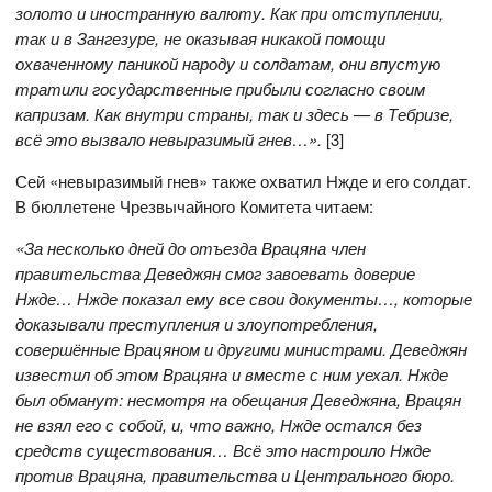
золото и иностранную валюту. Как при отступлении,
так и в Зангезуре, не оказывая никакой помощи
охваченному паникой народу и солдатам, они впустую
тратили государственные прибыли согласно своим
капризам. Как внутри страны, так и здесь — в Тебризе,
всё это вызвало невыразимый гнев…»
.
[3]
Сей «невыразимый гнев» также охватил Нжде и его солдат.
В бюллетене Чрезвычайного Комитета читаем:
«За несколько дней до отъезда Врацяна член
правительства Деведжян смог завоевать доверие
Нжде… Нжде показал ему все свои документы…, которые
доказывали преступления и злоупотребления,
совершённые Врацяном и другими министрами. Деведжян
известил об этом Врацяна и вместе с ним уехал. Нжде
был обманут: несмотря на обещания Деведжяна, Врацян
не взял его с собой, и, что важно, Нжде остался без
средств существования… Всё это настроило Нжде
против Врацяна, правительства и Центрального бюро.