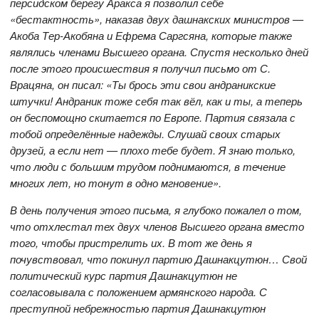
персидском берегу Аракса я позволил себе
«бестактность», наказав двух дашнакских министров —
Акоба Тер-Акобяна и Ефрема Саргсяна, которые также
являлись членами Высшего органа. Спустя несколько дней
после этого происшествия я получил письмо от С.
Врацяна, он писал: «Ты брось эти свои андраникские
штучки! Андраник тоже себя так вёл, как и ты, а теперь
он беспомощно скитается по Европе. Партия связала с
тобой определённые надежды. Слушай своих старых
друзей, а если нет — плохо тебе будет. Я знаю только,
что люди с большим трудом поднимаются, в течение
многих лет, но тонут в одно мгновение».
В день получения этого письма, я глубоко пожалел о том,
что отхлестал тех двух членов Высшего органа вместо
того, чтобы пристрелить их. В тот же день я
почувствовал, что покинул партию Дашнакцутюн… Свой
политический курс партия Дашнакцутюн не
согласовывала с положением армянского народа. С
преступной небрежностью партия Дашнакцутюн