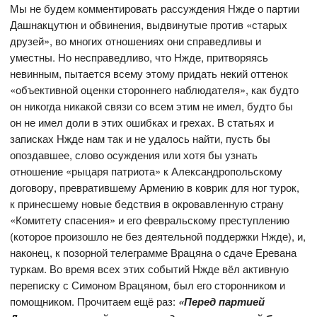
Мы не будем комментировать рассуждения Нжде о партии
Дашнакцутюн и обвинения, выдвинутые против «старых
друзей», во многих отношениях они справедливы и
уместны. Но несправедливо, что Нжде, притворяясь
невинным, пытается всему этому придать некий оттенок
«объективной оценки стороннего наблюдателя», как будто
он никогда никакой связи со всем этим не имел, будто бы
он не имел доли в этих ошибках и грехах. В статьях и
записках Нжде нам так и не удалось найти, пусть бы
опоздавшее, слово осуждения или хотя бы узнать
отношение «рыцаря патриота» к Александропольскому
договору, превратившему Армению в коврик для ног турок,
к принесшему новые бедствия в окровавленную страну
«Комитету спасения» и его февральскому преступлению
(которое произошло не без деятельной поддержки Нжде), и,
наконец, к позорной телеграмме Врацяна о сдаче Еревана
туркам. Во время всех этих событий Нжде вёл активную
переписку с Симоном Врацяном, был его сторонником и
помощником. Прочитаем ещё раз:
«Перед партией