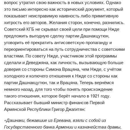
вопрос утратил свою важность в новых условиях. Однако
это письмо интересно как исторический документ, который
показывает неисправимую наивность либо примитивную
хитрость его авторов. Желания сторон, конечно, разнились.
Советский КГБ не скрывал своей цели при помощи Нжде
предложить выгодную сделку партии Дашнакцутюн,
уговорить её прекратить антисоветскую пропаганду и
переориентироваться на путь сотрудничества с советскими
властями. По совету Нжде, участником этой программы
сделали и Деведжяна, как личность, вызывающую больше
доверия со стороны Симона Врацяна, чем Нжде, с учётом
холодного и колючего отношения к Нжде со стороны как
партии Дашнакцутюн, так и Врацяна. Теперь вернёмся
немного назад, для того чтобы понять происхождение
такого отношения, которое берёт начало в 1921 году.
Рассказывает бывший министр финансов Первой
Армянской Республики Григор Джагитян:
«Дашнаки, бежавшие из Еревана, взяли с собой из
Государственного банка Армении и казначейства драмы,