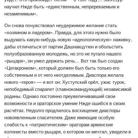
научил Нжде быть «единственным, непререкаемым и
незаменимым».
Он снова почувствовал неудержимое желание стать
«хозяином и лидером». Правда, для этого нужно было
выдумать какую-нибудь новую «идеологическую» наживку,
дабы отличаться от партии Дашнакцутюн и обольстить
полуобразованную молодежь, но это не пугало нашего
«рыцаря», он умел держать речь… Вот так был создан
«Цегакронизм», который должен был быть только его
собственным и от него неотделимым. Диаспора желала
нового «героя» — и вот он: Хуступский орёл, ужас турок,
непобедимый спарапет (главнокомандующий) независимой
родины. Однако постоянно преувеличивавший свои
возможности и ораторское умение Нжде ошибся в своих
расчётах. Недолго продлилось восхищение диаспоры
новоявленным спасителем. Даже имеющие особую
слабость к «патриотическим» ораторам армянские
колонисты вместо рыцаря, о котором он мечтал, увидели в