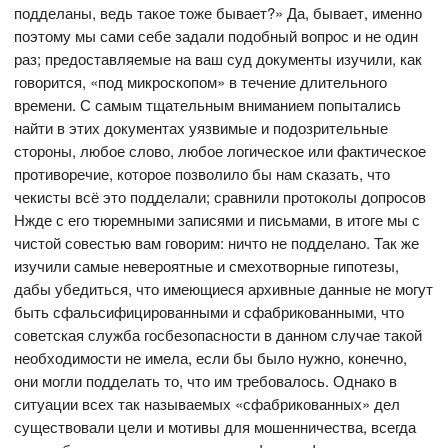
подделаны, ведь такое тоже бывает?» Да, бывает, именно
поэтому мы сами себе задали подобный вопрос и не один
раз; предоставляемые на ваш суд документы изучили, как
говорится, «под микроскопом» в течение длительного
времени. С самым тщательным вниманием попытались
найти в этих документах уязвимые и подозрительные
стороны, любое слово, любое логическое или фактическое
противоречие, которое позволило бы нам сказать, что
чекисты всё это подделали; сравнили протоколы допросов
Нжде с его тюремными записями и письмами, в итоге мы с
чистой совестью вам говорим: ничто не подделано. Так же
изучили самые невероятные и смехотворные гипотезы,
дабы убедиться, что имеющиеся архивные данные не могут
быть сфальсифицированными и сфабрикованными, что
советская служба госбезопасности в данном случае такой
необходимости не имела, если бы было нужно, конечно,
они могли подделать то, что им требовалось. Однако в
ситуации всех так называемых «сфабрикованных» дел
существовали цели и мотивы для мошенничества, всегда