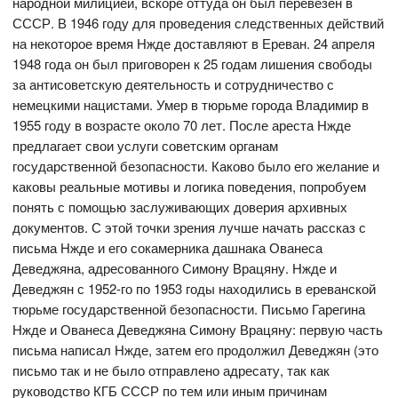
народной милицией, вскоре оттуда он был перевезён в
СССР. В 1946 году для проведения следственных действий
на некоторое время Нжде доставляют в Ереван. 24 апреля
1948 года он был приговорен к 25 годам лишения свободы
за антисоветскую деятельность и сотрудничество с
немецкими нацистами. Умер в тюрьме города Владимир в
1955 году в возрасте около 70 лет. После ареста Нжде
предлагает свои услуги советским органам
государственной безопасности. Каково было его желание и
каковы реальные мотивы и логика поведения, попробуем
понять с помощью заслуживающих доверия архивных
документов. С этой точки зрения лучше начать рассказ с
письма Нжде и его сокамерника дашнака Ованеса
Деведжяна, адресованного Симону Врацяну. Нжде и
Деведжян с 1952-го по 1953 годы находились в ереванской
тюрьме государственной безопасности. Письмо Гарегина
Нжде и Ованеса Деведжяна Симону Врацяну: первую часть
письма написал Нжде, затем его продолжил Деведжян (это
письмо так и не было отправлено адресату, так как
руководство КГБ СССР по тем или иным причинам