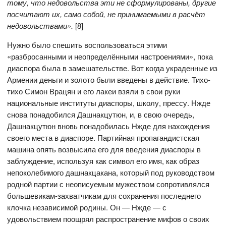
тому, что недовольства эти не сформулированы, другие
посчитают их, само собой, не принимаемыми в расчёт
недовольствами».
[8]
Нужно было спешить воспользоваться этими
«разбросанными и неопределёнными настроениями», пока
диаспора была в замешательстве. Вот когда украденные из
Армении деньги и золото были введены в действие. Тихо-
тихо Симон Врацян и его лакеи взяли в свои руки
национальные институты диаспоры, школу, прессу. Нжде
снова понадобился Дашнакцутюн, и, в свою очередь,
Дашнакцутюн вновь понадобилась Нжде для нахождения
своего места в диаспоре. Партийная пропагандистская
машина опять возвысила его для введения диаспоры в
заблуждение, используя как символ его имя, как образ
непоколебимого дашнакцакана, который под руководством
родной партии с неописуемым мужеством сопротивлялся
большевикам-захватчикам для сохранения последнего
клочка независимой родины. Он — Нжде — с
удовольствием поощрял распространение мифов о своих