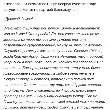
отказалось от возможности при посредничестве Нжде
вступить в контакт с партией Дашнакцутюн).
«Дорогой Симон!
Знаю, что ты, узнав мой почерк, можешь волноваться:
жив ли Нжде? Это правда? Да, мой голос слышен не из
могилы, а из тюрьмы, где мне суждено влачить
безропотное существование, между жизнью и смертью…
Слушай же, почему и как это случилось. Осенью 1944-го,
когда Красная Армия была уже в Румынии, тысячи людей
ударились в бега, боясь политического преследования. Я
остался в Болгарии, несмотря на то, что у меня были
превосходные возможности в любое время уехать в
любую страну. Я остался, потому что должен был
остаться. Остался, потому что, как и другие, считал,
что Красная Армия двинется на Турцию, тем самым
претворяя в жизнь нашу национальную мечту. Так же
была мучительная мысль, что мой отъезд может стать
причиной ареста многих людей. Скажу ещё: я был уверен,