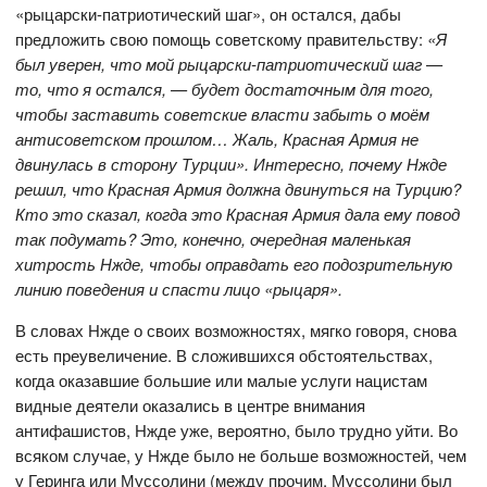
«рыцарски-патриотический шаг», он остался, дабы
предложить свою помощь советскому правительству:
«Я
был уверен, что мой рыцарски-патриотический шаг —
то, что я остался, — будет достаточным для того,
чтобы заставить советские власти забыть о моём
антисоветском прошлом… Жаль, Красная Армия не
двинулась в сторону Турции». Интересно, почему Нжде
решил, что Красная Армия должна двинуться на Турцию?
Кто это сказал, когда это Красная Армия дала ему повод
так подумать? Это, конечно, очередная маленькая
хитрость Нжде, чтобы оправдать его подозрительную
линию поведения и спасти лицо «рыцаря».
В словах Нжде о своих возможностях, мягко говоря, снова
есть преувеличение. В сложившихся обстоятельствах,
когда оказавшие большие или малые услуги нацистам
видные деятели оказались в центре внимания
антифашистов, Нжде уже, вероятно, было трудно уйти. Во
всяком случае, у Нжде было не больше возможностей, чем
у Геринга или Муссолини (между прочим, Муссолини был