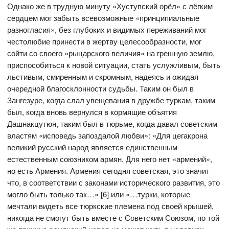
Однако же в трудную минуту «Хуступский орёл» с лёгким
сердцем мог забыть всевозможные «принципиальные
разногласия», без глубоких и видимых переживаний мог
честолюбие принести в жертву целесообразности, мог
сойти со своего «рыцарского величия» на грешную землю,
приспособиться к новой ситуации, стать услужливым, быть
льстивым, смиренным и скромным, надеясь и ожидая
очередной благосклонности судьбы. Таким он был в
Зангезуре, когда слал увещевания в дружбе туркам, таким
был, когда вновь вернулся в кормящие объятия
Дашнакцутюн, таким был в тюрьме, когда давал советским
властям «исповедь запоздалой любви»: «Для цегакрона
великий русский народ является единственным
естественным союзником армян. Для него нет «армений»,
но есть Армения. Армения сегодня советская, это значит
что, в соответствии с законами исторического развития, это
могло быть только так…» [6] или «…турки, которые
мечтали видеть все тюркские племена под своей крышей,
никогда не смогут быть вместе с Советским Союзом, по той