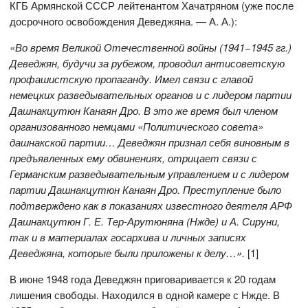
КГБ Армянской СССР лейтенантом Хачатряном (уже после
досрочного освобождения Деведжяна. — А. А.):
«Во время Великой Отечественной войны (1941−1945 гг.)
Деведжян, будучи за рубежом, проводил антисоветскую
профашистскую пропаганду. Имел связи с главой
немецких разведывательных органов и с лидером партии
Дашнакцутюн Канаян Дро. В это же время был членом
организованного немцами «Политического совета»
дашнакской партии… Деведжян признал себя виновным в
предъявленных ему обвинениях, отрицает связи с
Германским разведывательным управлением и с лидером
партии Дашнакцутюн Канаян Дро. Преступление было
подтверждено как в показаниях известного деятеля АРФ
Дашнакцутюн Г. Е. Тер-Арутюняна (Нжде) и А. Сируни,
так и в материалах госархива и личных записях
Деведжяна, которые были приложены к делу…»
.
[1]
В июне 1948 года Деведжян приговаривается к 20 годам
лишения свободы. Находился в одной камере с Нжде. В