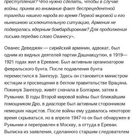
преступления? Что нужно сделать, чтобы в случае
войны, приняв во внимание факт беспрецедентной
трагедии нашего народа во время Первой мировой и его
нынешнюю исключительную ситуацию, Армения не
подверглась ядерным бомбардировкам? Для продолжения
письма передаю слово Ованесу».
Ованес Деведжян — сирийский армянин, адвокат, был
одним из видных деятелей партии Дашнакцутюн, в 1919—
1921 годах жил в Ереване. Был активным организатором
февральского бунта. После подавления бунта
переместился в Зангезур. Здесь он становится министром
юстиции и просвещения в беглом правительстве Врацяна.
Покинув Зангезур, живёт сначала в Болгарии, затем в
Румынии. В годы Второй мировой войны был ближайшим
помощником Дро, в диаспоре был активным сторонником
немецких нацистов. После войны ему удавалось некоторое
время скрываться, но в апреле 1947-го он был обнаружен в
Румынии и переправлен в Москву, а оттуда в Ереван.
Выписка из заявления, сделанного старшим следователем