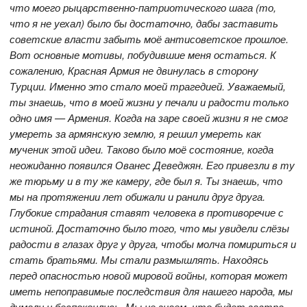
что моего рыцарственно-патриотического шага (то,
что я не уехал) было бы достаточно, дабы заставить
советские власти забыть моё антисоветское прошлое.
Вот основные мотивы, побудившие меня остаться. К
сожалению, Красная Армия не двинулась в сторону
Турции. Именно это стало моей трагедией. Уважаемый,
ты знаешь, что в моей жизни у печали и радости только
одно имя — Армения. Когда на заре своей жизни я не смог
умереть за армянскую землю, я решил умереть как
мученик этой идеи. Таково было моё состояние, когда
неожиданно появился Ованес Деведжян. Его привезли в ту
же тюрьму и в ту же камеру, где был я. Ты знаешь, что
мы на протяжении лет обижали и ранили друг друга.
Глубокие страдания ставят человека в противоречие с
истиной. Достаточно было того, что мы увидели слёзы
радости в глазах друг у друга, чтобы молча помириться и
стать братьями. Мы стали размышлять. Находясь
перед опасностью новой мировой войны, которая может
иметь непоправимые последствия для нашего народа, мы
думали и беспокоились. Мы не знаем, что будет завтра…