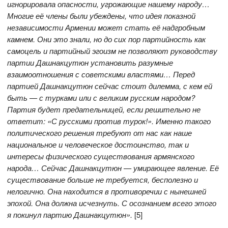
игнорировала опасности, угрожающие нашему народу…
Многие её члены были убеждены, что идея показной
независимости Армении может стать её надгробным
камнем. Они это знали, но до сих пор партийность как
самоцель и партийный эгоизм не позволяют руководству
партии Дашнакцутюн установить разумные
взаимоотношения с советскими властями… Перед
партией Дашнакцутюн сейчас стоит дилемма, с кем ей
быть — с турками или с великим русским народом?
Партия будет предательницей, если решительно не
ответит: «С русскими против турок!». Именно такого
политического решения требуют от нас как наше
национальное и человеческое достоинство, так и
интересы физического существования армянского
народа… Сейчас Дашнакцутюн — умирающее явление. Её
существование больше не требуется, бесполезно и
нелогично. Она находится в противоречии с нынешней
эпохой. Она должна исчезнуть. С осознанием всего этого
я покинул партию Дашнакцутюн»
.
[5]