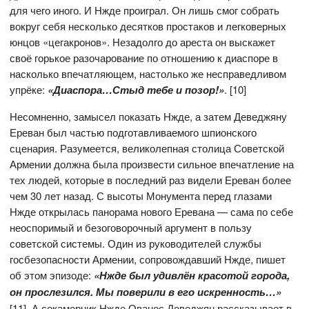
для чего иного. И Нжде проиграл. Он лишь смог собрать
вокруг себя несколько десятков простаков и легковерных
юнцов «цегакронов». Незадолго до ареста он выскажет
своё горькое разочарование по отношению к диаспоре в
насколько впечатляющем, настолько же несправедливом
упрёке:
«Диаспора…Стыд тебе и позор!»
. [10]
Несомненно, замысел показать Нжде, а затем Деведжяну
Ереван был частью подготавливаемого шпионского
сценария. Разумеется, великолепная столица Советской
Армении должна была произвести сильное впечатление на
тех людей, которые в последний раз видели Ереван более
чем 30 лет назад. С высоты Монумента перед глазами
Нжде открылась панорама нового Еревана — сама по себе
неоспоримый и безоговорочный аргумент в пользу
советской системы. Один из руководителей службы
госбезопасности Армении, сопровождавший Нжде, пишет
об этом эпизоде:
«Нжде был удивлён красотой города,
он прослезился. Мы поверили в его искренность…»
[11]. А сокамерник Нжде Ованес Деведжян рассказывает в