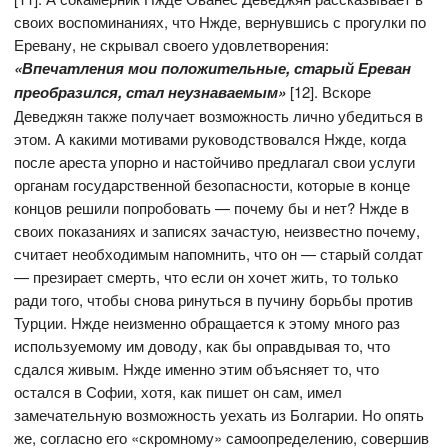
своих воспоминаниях, что Нжде, вернувшись с прогулки по
Еревану, не скрывал своего удовлетворения:
«Впечатления мои положительные, старый Ереван
преобразился, стал неузнаваемым»
[12]. Вскоре
Деведжян также получает возможность лично убедиться в
этом. А какими мотивами руководствовался Нжде, когда
после ареста упорно и настойчиво предлагал свои услуги
органам государственной безопасности, которые в конце
концов решили попробовать — почему бы и нет? Нжде в
своих показаниях и записях зачастую, неизвестно почему,
считает необходимым напомнить, что он — старый солдат
— презирает смерть, что если он хочет жить, то только
ради того, чтобы снова ринуться в пучину борьбы против
Турции. Нжде неизменно обращается к этому много раз
используемому им доводу, как бы оправдывая то, что
сдался живым. Нжде именно этим объясняет то, что
остался в Софии, хотя, как пишет он сам, имел
замечательную возможность уехать из Болгарии. Но опять
же, согласно его «скромному» самоопределению, совершив