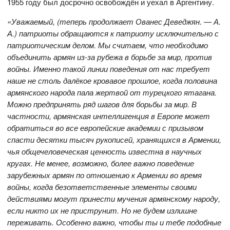
1955 году был досрочно освобождён и уехал в Аргентину.
«Уважаемый, (теперь продолжает Ованес Деведжян. — А.
А.) патриоты обращаются к патриоту исключительно с
патриотическим делом. Мы считаем, что необходимо
объединить армян из-за рубежа в борьбе за мир, против
войны. Именно такой линии поведения от нас требует
наше не столь далёкое кровавое прошлое, когда половина
армянского народа пала жертвой от турецкого ятагана.
Можно предпринять ряд шагов для борьбы за мир. В
частности, армянская интеллигенция в Европе может
обратиться во все европейские академии с призывом
спасти десятки тысяч рукописей, хранящихся в Армении,
чья общечеловеческая ценность известна в научных
кругах. Не менее, возможно, более важно поведение
зарубежных армян по отношению к Армении во время
войны, когда безответственные элементы своими
действиями могут принести мучения армянскому народу,
если никто их не приструнит. Но не будем излишне
переживать. Особенно важно, чтобы ты и тебе подобные