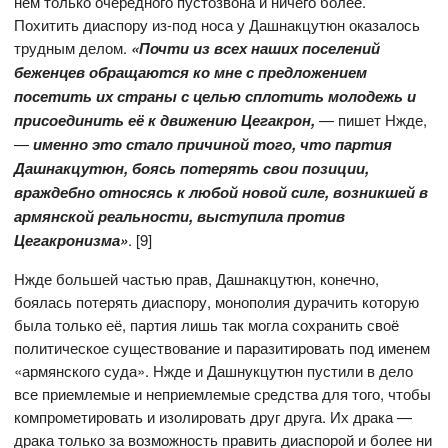
нём только очередного пустозвона и ничего более.
Похитить диаспору из-под носа у Дашнакцутюн оказалось
трудным делом.
«Почти из всех наших поселений
беженцев обращаются ко мне с предложением
посетить их страны с целью сплотить молодежь и
присоединить её к движению Цегакрон,
— пишет Нжде,
—
именно это стало причиной того, что партия
Дашнакцутюн, боясь потерять свои позиции,
враждебно относясь к любой новой силе, возникшей в
армянской реальности, выступила против
Цегакронизма»
. [9]
Нжде большей частью прав, Дашнакцутюн, конечно,
боялась потерять диаспору, монополия дурачить которую
была только её, партия лишь так могла сохранить своё
политическое существование и паразитировать под именем
«армянского суда». Нжде и Дашнукцутюн пустили в дело
все приемлемые и неприемлемые средства для того, чтобы
компрометировать и изолировать друг друга. Их драка —
драка только за возможность править диаспорой и более ни