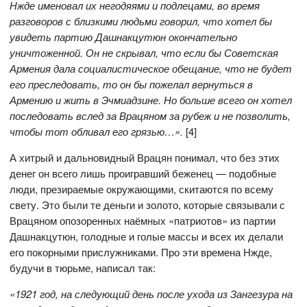
Нжде именовал их негодяями и подлецами, во время
разговоров с близкими людьми говорил, что хотел бы
увидеть партию Дашнакцутюн окончательно
уничтоженной. Он не скрывал, что если бы Советская
Армения дала социалистическое обещание, что не будет
его преследовать, то он бы пожелал вернуться в
Армению и жить в Эчмиадзине. Но больше всего он хотел
последовать вслед за Врацяном за рубеж и не позволить,
чтобы тот обливал его грязью…»
.
[4]
А хитрый и дальновидный Врацян понимал, что без этих
денег он всего лишь проигравший беженец — подобные
люди, презираемые окружающими, скитаются по всему
свету. Это были те деньги и золото, которые связывали с
Врацяном опозоренных наёмных «патриотов» из партии
Дашнакцутюн, голодные и голые массы и всех их делали
его покорными прислужниками. Про эти времена Нжде,
будучи в тюрьме, написал так:
«1921 год, на следующий день после ухода из Зангезура на