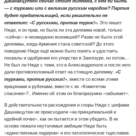
Дашнакцутюн сейчас стоит дилемма, с кем ей быть
— с турками или с великим русским народом? Партия
будет предательницей, если решительно не
ответит: «С русскими, против турок!».
Это пишет
Нжде, и он прав, но была ли эта дилемма новой, только
«сейчас» и неожиданно возникшей? Разве не было этой
дилеммы, когда Армения стала советской? До этого
поведение Нжде ещё можно было понять и удостоить
похвалы и одобрения его упорство в Зангезуре, но потом…
Не был ли Нжде с теми, кто в Александрополе и после него
дали противоположный ответ на стоящую дилемму:
«С
турками, против русских!»
, вместе со всеми этими
врацянами и рубенами, вместе с их «Комитетом
спасения»?.. Именно об этом он благоразумно «забывает».
В действительности расхождения и споры Нжде с шефами
Дашнакцутюн не происходили «на принципиальной и
идейной почве», как он пытается в этом убедить. В их
основе лежали неутолимые амбиции Нжде быть
«единственным лидером» и его патологическое тщеславие.