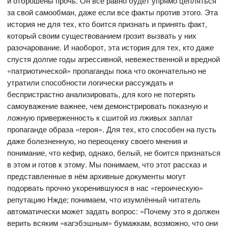
и отброшены прочь. Он всё равно будет упрямо цепляться
за свой самообман, даже если все факты против этого. Эта
история не для тех, кто боится признать и принять факт,
который своим существованием грозит вызвать у них
разочарование. И наоборот, эта история для тех, кто даже
спустя долгие годы агрессивной, невежественной и вредной
«патриотической» пропаганды пока что окончательно не
утратили способности логически рассуждать и
беспристрастно анализировать, для кого не потерять
самоуважение важнее, чем демонстрировать показную и
ложную приверженность к сшитой из лживых заплат
пропаганде образа «героя». Для тех, кто способен на пусть
даже болезненную, но переоценку своего мнения и
понимание, что кефир, однако, белый, не боится признаться
в этом и готов к этому. Мы понимаем, что этот рассказ и
представленные в нём архивные документы могут
подорвать прочно укоренившуюся в нас «героическую»
репутацию Нжде; понимаем, что изумлённый читатель
автоматически может задать вопрос: «Почему это я должен
верить всяким «кагэбэшным» бумажкам, возможно, что они