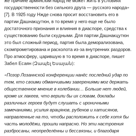
же причине армянский народ не может жить в условиях
государственности без сильного друга — русского народа»
[7]. В 1925 году Нжде снова просит восстановить его в
партии Дашнакцутюн, в то время у него еще не было
достаточного признания и влияния в диаспоре, средства к
существованию были скудными. Для партии Дашнакцутюн
это был сложный период, партия была деморализована,
скомпрометирована и расколота из-за внутренних раздоров.
Про атмосферу, царившую в то время в диаспоре, пишет
Забел Есаян (Զապել Եսայան):
«Позор Лозаннской конференции нанёс последний удар по
тем, кто своими обманчивыми заверениями мог держать
общественное мнение в колебании… Больше нет людей,
кроме их лакеев, что верили бы их словам, доклады
различных героев будут слушать с ироничными
замечаниями, усилия врацянов, рубенов и хатисянов,
направленные на то, чтобы расположить к себе хотя бы
часть молодёжи, прошли напрасно. Но эти настроения
разбросаны, неопределённы и бессвязны, и благодаря