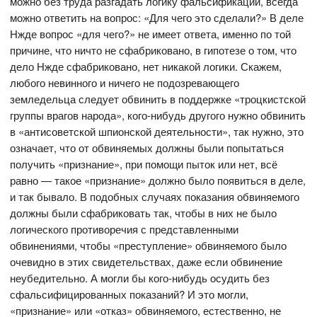
можно без труда разгадать логику фальсификации, всегда
можно ответить на вопрос: «Для чего это сделали?» В деле
Нжде вопрос «для чего?» не имеет ответа, именно по той
причине, что ничто не сфабриковано, в гипотезе о том, что
дело Нжде сфабриковано, нет никакой логики. Скажем,
любого невинного и ничего не подозревающего
земледельца следует обвинить в поддержке «троцкистской
группы врагов народа», кого-нибудь другого нужно обвинить
в «антисоветской шпионской деятельности», так нужно, это
означает, что от обвиняемых должны были попытаться
получить «признание», при помощи пыток или нет, всё
равно — такое «признание» должно было появиться в деле,
и так бывало. В подобных случаях показания обвиняемого
должны были сфабриковать так, чтобы в них не было
логического противоречия с представленными
обвинениями, чтобы «преступление» обвиняемого было
очевидно в этих свидетельствах, даже если обвинение
неубедительно. А могли бы кого-нибудь осудить без
сфальсифицированных показаний? И это могли,
«признание» или «отказ» обвиняемого, естественно, не