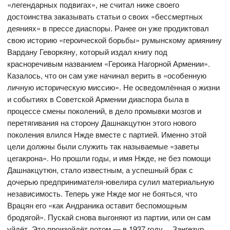
«легендарных подвигах», не считал ниже своего
достоинства заказывать статьи о своих «бессмертных
деяниях» в прессе диаспоры. Ранее он уже продиктовал
свою историю «героической борьбы» румынскому армянину
Вардану Геворкяну, который издал книгу под
красноречивым названием «Героика Нагорной Армении».
Казалось, что он сам уже начинал верить в «особенную
личную историческую миссию». Не осведомлённая о жизни
и событиях в Советской Армении диаспора была в
процессе смены поколений, в дело промывки мозгов и
перетягивания на сторону Дашнакцутюн этого нового
поколения влился Нжде вместе с партией. Именно этой
цели должны были служить так называемые «заветы
цегакрона». Но прошли годы, и имя Нжде, не без помощи
Дашнакцутюн, стало известным, а успешный брак с
дочерью предпринимателя-ювелира сулил материальную
независимость. Теперь уже Нжде мог не бояться, что
Врацян его «как Андраника оставит беспомощным
бродягой». Пускай снова выгоняют из партии, или он сам
уйдёт. Это произойдёт потом — в 1937 году… Зангезур