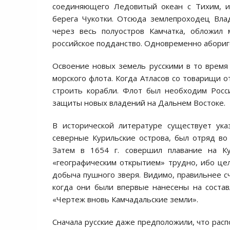
соединяющего Ледовитый океан с Тихим, и
берега Чукотки. Отсюда землепроходец Вла
через весь полуостров Камчатка, обложил 
российское подданство. Одновременно абориг
Освоение новых земель русскими в то время
морского флота. Когда Атласов со товарищи о
строить корабли. Флот был необходим Росси
защиты новых владений на Дальнем Востоке.
В исторической литературе существует ука
северные Курильские острова, был отряд во
Затем в 1654 г. совершил плавание на К
«географическим открытием» трудно, ибо це
добыча пушного зверя. Видимо, правильнее сч
когда они были впервые нанесены на соста
«Чертеж вновь Камчадальские земли».
Сначала русские даже предположили, что расп