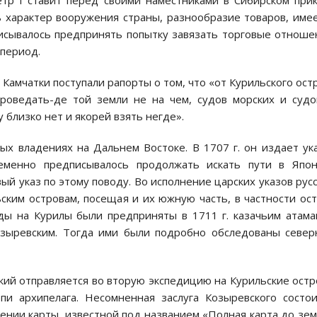
етр I ставит перед своими наместниками в Сибирском при
ь характер вооружения страны, разнообразие товаров, име
писывалось предпринять попытку завязать торговые отноше
 период.
Камчатки поступали рапорты о том, что «от Курильского ост
проведать-де той земли не на чем, судов морских и суд
у близко нет и якорей взять негде».
ых владениях на Дальнем Востоке. В 1707 г. он издает ук
еменно предписывалось продолжать искать пути в Япон
вый указ по этому поводу. Во исполнение царских указов рус
ским островам, посещая и их южную часть, в частности ос
ды на Курилы были предприняты в 1711 г. казачьим атам
зыревским. Тогда ими были подробно обследованы север
ский отправляется во вторую экспедицию на Курильские остр
пи архипелага. Несомненная заслуга Козыревского состо
ении карты, известной под названием «Полная карта до зе