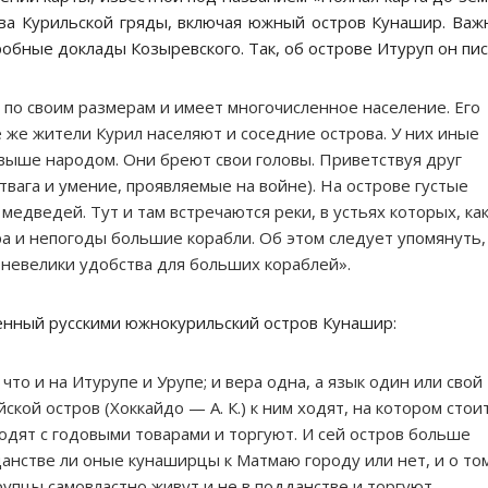
ова Курильской гряды, включая южный остров Кунашир. Ва
обные доклады Козыревского. Так, об острове Итуруп он пис
по своим размерам и имеет многочисленное население. Его
же жители Курил населяют и соседние острова. У них иные
выше народом. Они бреют свои головы. Приветствуя друг
твага и умение, проявляемые на войне). На острове густые
медведей. Тут и там встречаются реки, в устьях которых, ка
тра и непогоды большие корабли. Об этом следует упомянуть,
и невелики удобства для больших кораблей».
денный русскими южнокурильский остров Кунашир:
то и на Итурупе и Урупе; и вера одна, а язык один или свой
ской остров (Хоккайдо — А. К.) к ним ходят, на котором стои
ходят с годовыми товарами и торгуют. И сей остров больше
данстве ли оные кунаширцы к Матмаю городу или нет, и о то
рупцы самовластно живут и не в подданстве и торгуют