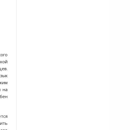
кого
ской
цев.
язык
ским
я на
ебен
ется
вить