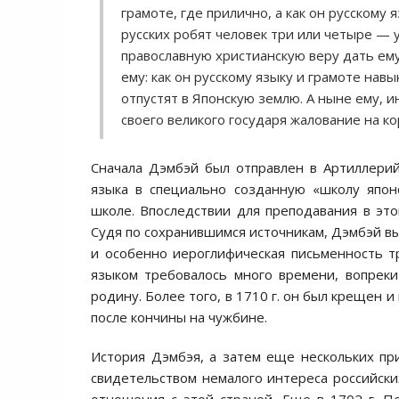
грамоте, где прилично, а как он русскому
русских робят человек три или четыре — у
православную христианскую веру дать ему,
ему: как он русскому языку и грамоте навы
отпустят в Японскую землю. А ныне ему, и
своего великого государя жалование на к
Сначала Дэмбэй был отправлен в Артиллерийс
языка в специально созданную «школу япон
школе. Впоследствии для преподавания в эт
Судя по сохранившимся источникам, Дэмбэй вы
и особенно иероглифическая письменность тр
языком требовалось много времени, вопрек
родину. Более того, в 1710 г. он был крещен 
после кончины на чужбине.
История Дэмбэя, а затем еще нескольких пр
свидетельством немалого интереса российских