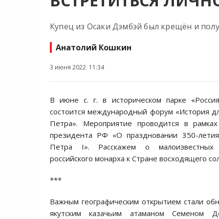
ВСТРЕТИТЬСЯ ЛИЧН
Купец из Осаки Дэмбэй был крещён и пол
Анатолий Кошкин
3 июня 2022 11:34
В июне с. г. в историческом парке «Росс
состоится международный форум «История д
Петра». Мероприятие проводится в рамках
президента РФ «О праздновании 350-лети
Петра I». Расскажем о малоизвестных 
российского монарха к Стране восходящего со
***
Важным географическим открытием стали обн
якутским казачьим атаманом Семеном Д