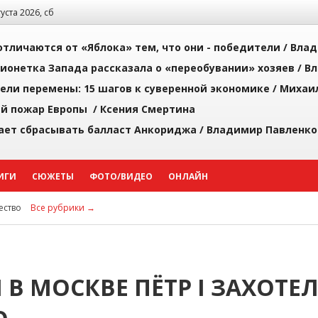
густа 2026, сб
тличаются от «Яблока» тем, что они - победители /
Влад
ионетка Запада рассказала о «переобувании» хозяев /
Вл
рели перемены: 15 шагов к суверенной экономике /
Михаи
й пожар Европы /
Ксения Смертина
ает сбрасывать балласт Анкориджа /
Владимир Павленко
ИГИ
СЮЖЕТЫ
ФОТО/ВИДЕО
ОНЛАЙН
ство
Все рубрики →
В МОСКВЕ ПЁТР I ЗАХОТЕ