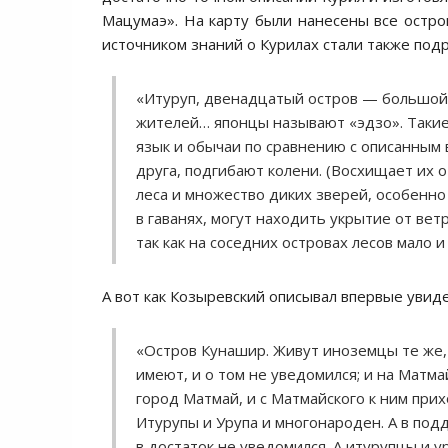
Мацумаэ». На карту были нанесены все остр
источником знаний о Курилах стали также подр
«Итуруп, двенадцатый остров — большой 
жителей… японцы называют «эдзо». Такие 
язык и обычаи по сравнению с описанным 
друга, подгибают колени. (Восхищает их о
леса и множество диких зверей, особенно 
в гаванях, могут находить укрытие от ве
так как на соседних островах лесов мало 
А вот как Козыревский описывал впервые уви
«Остров Кунашир. Живут иноземцы те же, ч
имеют, и о том не уведомился; и на Матмай
город Матмай, и с Матмайского к ним при
Итурупы и Урупа и многонароден. А в под
в достаток не уведомился. А итурупцы и у