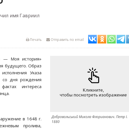
О
учил имя Гавриил
Печать
Отправить по email
ия — Моя история»
ля будущего. Образ
 исполнения Указа
я со дня рождения
фактах интереса
лнца.
Добровольський Микола Флорианович. Петр I.
аружение в 1648 г.
1880
ежневым пролива,