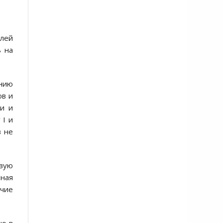
елей
ь на
анию
ов и
и и
 I и
в не
овую
нная
ичие