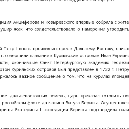
диция Анциферова и Козыревского впервые собрала с жит
шир ясак, что свидетельствовало о намерении утвердит
 Петр I вновь проявил интерес к Дальнему Востоку, опис
1 г. совершили плавание к Курильским островам Иван Евреин
ты, окончившие Санкт-Петербургскую академию геодези
ртой Курильских островов был представлен в 1722 г. Петру
ржалось важное сообщение о том, что на Курилах японце
ние дальневосточных земель, царь приказал готовить н
 российском флоте датчанина Витуса Беринга. Осуществле
атрицы Екатерины I экспедиция Беринга подтвердила нал