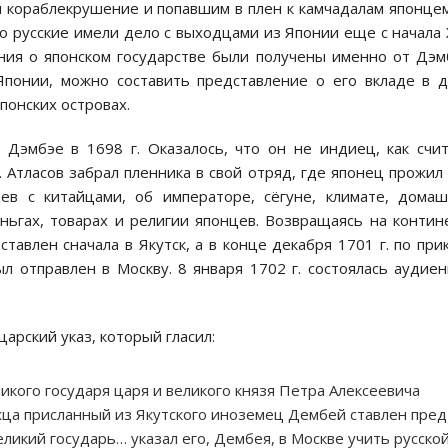
 кораблекрушение и попавшим в плен к камчадалам японце
о русские имели дело с выходцами из Японии еще с начала 
ния о японском государстве были получены именно от Дэм
понии, можно составить представление о его вкладе в 
понских островах.
 Дэмбэе в 1698 г. Оказалось, что он не индиец, как счи
. Атласов забрал пленника в свой отряд, где японец прожил
цев с китайцами, об императоре, сёгуне, климате, дома
ньгах, товарах и религии японцев. Возвращаясь на контин
тавлен сначала в Якутск, а в конце декабря 1701 г. по при
 отправлен в Москву. 8 января 1702 г. состоялась аудие
арский указ, который гласил:
еликого государя царя и великого князя Петра Алексеевича
жца присланный из Якутского иноземец Дембей ставлен пред
ликий государь… указал его, Дембея, в Москве учить русско