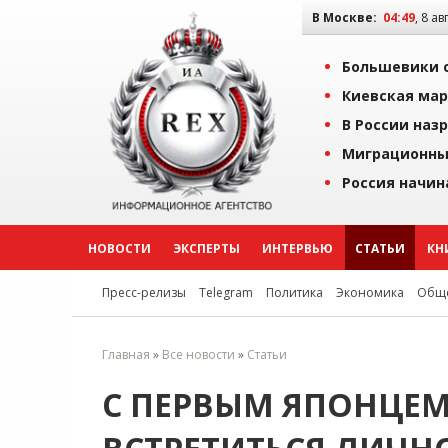
В Москве:
04:49
, 8 ав
Большевики о
Киевская мар
В России наз
Миграционны
Россия начин
НОВОСТИ
ЭКСПЕРТЫ
ИНТЕРВЬЮ
СТАТЬИ
КН
Пресс-релизы
Telegram
Политика
Экономика
Обще
Главная
»
Все новости
»
Статьи
С ПЕРВЫМ ЯПОНЦЕМ 