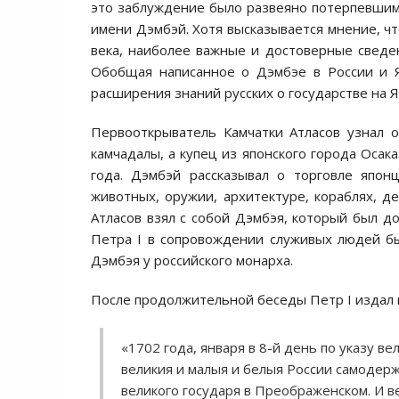
это заблуждение было развеяно потерпевшим
имени Дэмбэй. Хотя высказывается мнение, чт
века, наиболее важные и достоверные сведе
Обобщая написанное о Дэмбэе в России и Я
расширения знаний русских о государстве на Я
Первооткрыватель Камчатки Атласов узнал о
камчадалы, а купец из японского города Осака
года. Дэмбэй рассказывал о торговле япон
животных, оружии, архитектуре, кораблях, де
Атласов взял с собой Дэмбэя, который был дос
Петра I в сопровождении служивых людей был
Дэмбэя у российского монарха.
После продолжительной беседы Петр I издал ц
«1702 года, января в 8-й день по указу в
великия и малыя и белыя России самодер
великого государя в Преображенском. И ве