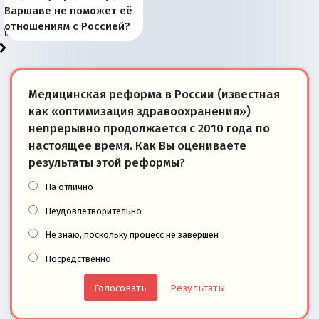
рыбопромысловые
отличаются от «Яблока»
Запада рассказала о
перемены: 15 шагов к
Европы
сбрасывать балласт
года: первые уступки во
сегодня
Варшаве не поможет её
районы Баренцева
тем, что они -
«переобувании» хозяев
суверенной экономике
Анкориджа
внутренней политике
отношениям с Россией?
моря
победители
Медицинская реформа в России (известная
как «оптимизация здравоохранения»)
непрерывно продолжается с 2010 года по
настоящее время. Как Вы оцениваете
результаты этой реформы?
На отлично
Неудовлетворительно
Не знаю, поскольку процесс не завершён
Посредственно
Результаты