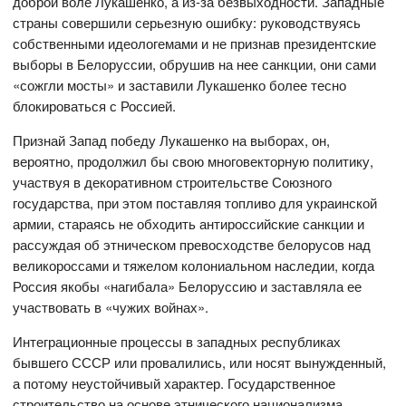
доброй воле Лукашенко, а из-за безвыходности. Западные
страны совершили серьезную ошибку: руководствуясь
собственными идеологемами и не признав президентские
выборы в Белоруссии, обрушив на нее санкции, они сами
«сожгли мосты» и заставили Лукашенко более тесно
блокироваться с Россией.
Признай Запад победу Лукашенко на выборах, он,
вероятно, продолжил бы свою многовекторную политику,
участвуя в декоративном строительстве Союзного
государства, при этом поставляя топливо для украинской
армии, стараясь не обходить антироссийские санкции и
рассуждая об этническом превосходстве белорусов над
великороссами и тяжелом колониальном наследии, когда
Россия якобы «нагибала» Белоруссию и заставляла ее
участвовать в «чужих войнах».
Интеграционные процессы в западных республиках
бывшего СССР или провалились, или носят вынужденный,
а потому неустойчивый характер. Государственное
строительство на основе этнического национализма