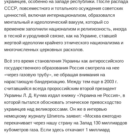
украинцев, особенно на западе республики. После распада
СССР, повсеместного и тотального осуждения советских
ценностей, включая интернационализм, образовался
ментальный и идеологический вакуум, который со
временем заполнили национализм и религиозность, иногда
в тесной и уродливой связке, как на Украине, ставшей
жертвой идеологии крайнего этнического национализма и
многочисленных церковных расколов.
Всё это время становления Украины как антироссийского
государственного образования Россия смотрела на нее
«через газовую трубу», не обращая внимания на
нарастающую бандеризацию. Между тем еще в 2003 г.
считавшийся всегда пророссийским второй президент
Украины Л. Д. Кучма издал книжку «Украина не Россия», в
которой пытался обосновать этническое превосходство
украинцев над великороссами. Он же в интервью
немецкому журналу Шпигель заявил: «Москва ежегодно
перекачивает через нашу страну на Запад 130 миллиардов
кубометров газа. Если здесь откачают 1 миллиард