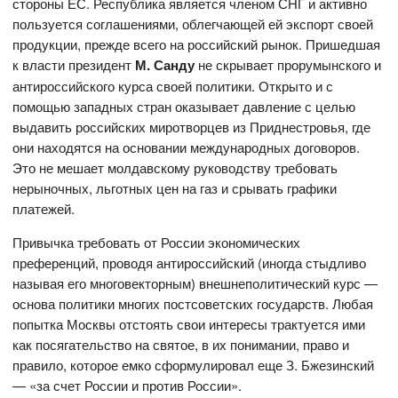
стороны ЕС. Республика является членом СНГ и активно
пользуется соглашениями, облегчающей ей экспорт своей
продукции, прежде всего на российский рынок. Пришедшая
к власти президент
М. Санду
не скрывает прорумынского и
антироссийского курса своей политики. Открыто и с
помощью западных стран оказывает давление с целью
выдавить российских миротворцев из Приднестровья, где
они находятся на основании международных договоров.
Это не мешает молдавскому руководству требовать
нерыночных, льготных цен на газ и срывать графики
платежей.
Привычка требовать от России экономических
преференций, проводя антироссийский (иногда стыдливо
называя его многовекторным) внешнеполитический курс —
основа политики многих постсоветских государств. Любая
попытка Москвы отстоять свои интересы трактуется ими
как посягательство на святое, в их понимании, право и
правило, которое емко сформулировал еще З. Бжезинский
— «за счет России и против России».