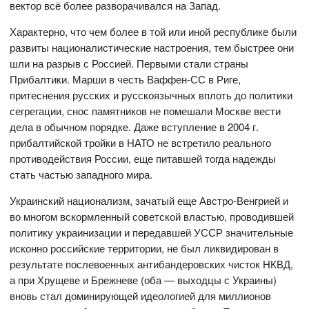
вектор всё более разворачивался на Запад.
Характерно, что чем более в той или иной республике были
развиты националистические настроения, тем быстрее они
шли на разрыв с Россией. Первыми стали страны
Прибалтики. Марши в честь Ваффен-СС в Риге,
притеснения русских и русскоязычных вплоть до политики
сегрегации, снос памятников не помешали Москве вести
дела в обычном порядке. Даже вступление в 2004 г.
прибалтийской тройки в НАТО не встретило реального
противодействия России, еще питавшей тогда надежды
стать частью западного мира.
Украинский национализм, зачатый еще Австро-Венгрией и
во многом вскормленный советской властью, проводившей
политику украинизации и передавшей УССР значительные
исконно российские территории, не был ликвидирован в
результате послевоенных антибандеровских чисток НКВД,
а при Хрущеве и Брежневе (оба — выходцы с Украины)
вновь стал доминирующей идеологией для миллионов