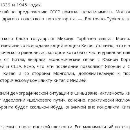
1939 и 1945 годах,
Китай по предложению СССР признал независимость Монго
 другого советского протектората — Восточно-Туркестан
тского блока государств Михаил Горбачёв лишил Монго
 наедине со всеподавляющей мощью Китая. Логично, что в 
егического равновесия, которое хотя бы отчасти уравновеши
ь от Китая, выбрала экономические связи с Южной Кор
ей и США. Ясно, что эти последние позволяют Японии и
в Китая и со стороны Монголии, дополнительную к тюр
сторическому конфликту Китая с Индией.
нии демографической ситуации в Синьцзяне, активность К
г идеологии «шёлкового пути», конечно, практически исклю
 фронта будет сколько-нибудь значимой вне конфликта Кит
 лежит в практической плоскости. Его максимальный потен