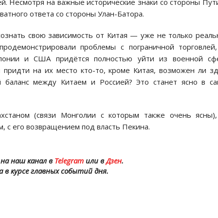
й. Несмотря на важные исторические знаки со стороны Пут
ватного ответа со стороны Улан-Батора.
сознать свою зависимость от Китая — уже не только реал
продемонстрировали проблемы с пограничной торговлей
Японии и США придётся полностью уйти из военной сф
 придти на их место кто-то, кроме Китая, возможен ли з
 баланс между Китаем и Россией? Это станет ясно в с
ахстаном (связи Монголии с которым также очень ясны)
м, с его возвращением под власть Пекина.
на наш канал в
Telegram
или в
Дзен
.
а в курсе главных событий дня.