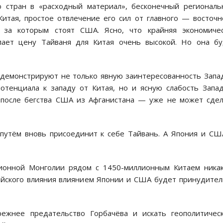
 стран в «расходный материал», бесконечный региональ
итая, простое отвлечение его сил от главного — восточн
, за которым стоят США. Ясно, что крайняя экономичес
лает цену Тайваня для Китая очень высокой. Но она бу
 демонстрируют не только явную заинтересованность Запа
отенциала к западу от Китая, но и ясную слабость Запа
 после бегства США из Афганистана — уже не может сде
путём вновь присоединит к себе Тайвань. А Япония и СШ
лионной Монголии рядом с 1450-миллионным Китаем ника
айского влияния влиянием Японии и США будет принудите
ежнее предательство Горбачёва и искать геополитическ