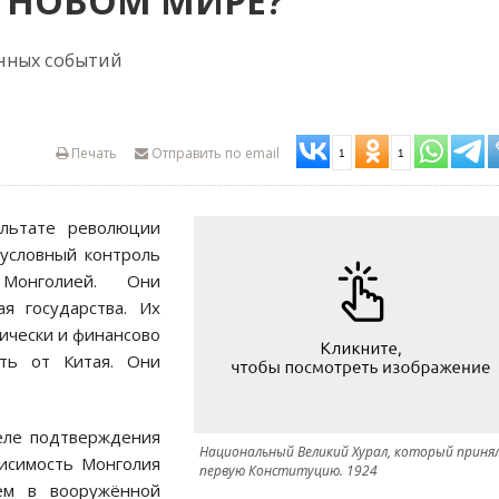
 НОВОМ МИРЕ?
нных событий
Печать
Отправить по email
1
1
ультате революции
 условный контроль
Монголией. Они
я государства. Их
ически и финансово
сть от Китая. Они
еле подтверждения
Национальный Великий Хурал, который приня
висимость Монголия
первую Конституцию. 1924
ем в вооружённой