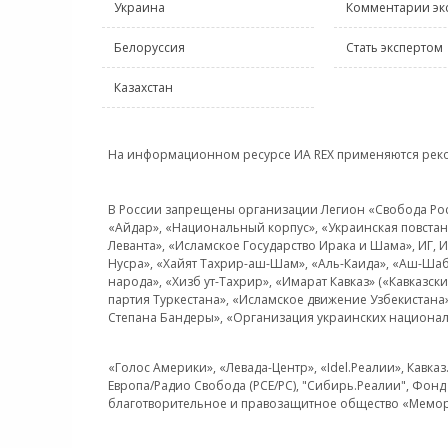
Украина
Комментарии эк
Белоруссия
Стать экспертом
Казахстан
На информационном ресурсе ИА REX применяются рек
В России запрещены организации Легион «Свобода Росси
«Айдар», «Национальный корпус», «Украинская повстанч
Леванта», «Исламское Государство Ирака и Шама», ИГ,
Нусра», «Хайят Тахрир-аш-Шам», «Аль-Каида», «Аш-Шаб
народа», «Хизб ут-Тахрир», «Имарат Кавказ» («Кавказс
партия Туркестана», «Исламское движение Узбекистана
Степана Бандеры», «Организация украинских национал
«Голос Америки», «Левада-Центр», «Idel.Реалии», Кавка
Европа/Радио Свобода (PCE/PC), "Сибирь.Реалии", Фонд 
благотворительное и правозащитное общество «Мемор