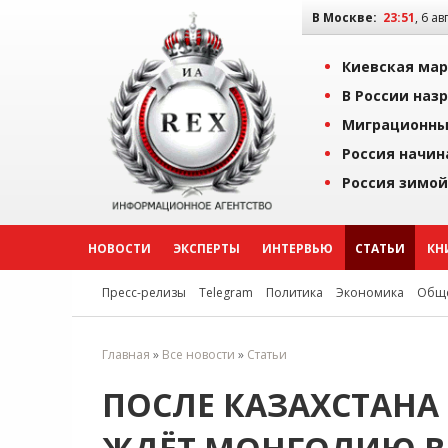
В Москве:
23:51
, 6 ав
Киевская мар
В России наз
Миграционны
Россия начин
Россия зимой
НОВОСТИ
ЭКСПЕРТЫ
ИНТЕРВЬЮ
СТАТЬИ
КН
Пресс-релизы
Telegram
Политика
Экономика
Обще
Главная
»
Все новости
»
Статьи
ПОСЛЕ КАЗАХСТАНА 