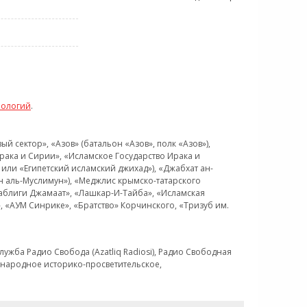
нологий
.
 сектор», «Азов» (батальон «Азов», полк «Азов»),
рака и Сирии», «Исламское Государство Ирака и
или «Египетский исламский джихад»), «Джабхат ан-
н аль-Муслимун»), «Меджлис крымско-татарского
Таблиги Джамаат», «Лашкар-И-Тайба», «Исламская
 «АУМ Синрике», «Братство» Корчинского, «Тризуб им.
ужба Радио Свобода (Azatliq Radiosi), Радио Свободная
ждународное историко-просветительское,