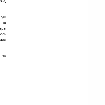
ина,
ьную
, но
еры
десь
амое
, но