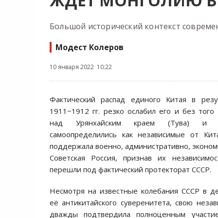
ЖДЁТ МОНГОЛИЮ В
Большой исторический контекст совреме
Модест Колеров
10 января 2022 10:22
Фактический распад единого Китая в рез
1911−1912 гг. резко ослабил его и без того
над Урянхайским краем (Тува) и 
самоопределились как независимые от Кита
поддержала военно, административно, эконом
Советская Россия, признав их независимо
перешли под фактический протекторат СССР.
Несмотря на известные колебания СССР в д
её антикитайского суверенитета, свою неза
дважды подтвердила полноценным участи