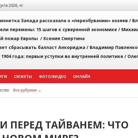
густа 2026, чт
ионетка Запада рассказала о «переобувании» хозяев /
Вл
рели перемены: 15 шагов к суверенной экономике /
Михаи
й пожар Европы /
Ксения Смертина
ает сбрасывать балласт Анкориджа /
Владимир Павленко
 1904 года: первые уступки во внутренней политике /
Оле
ИГИ
СЮЖЕТЫ
ФОТО/ВИДЕО
ОНЛАЙН
ство
Все рубрики →
И ПЕРЕД ТАЙВАНЕМ: ЧТО