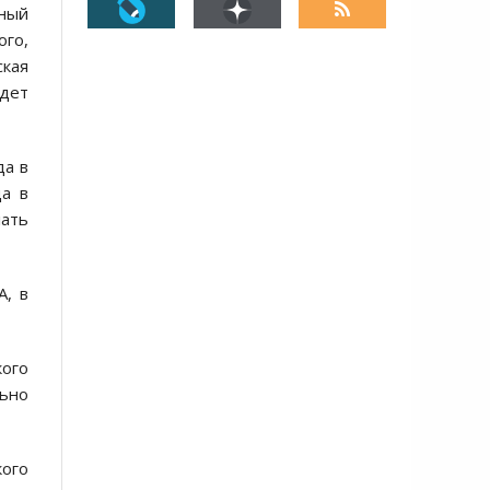
ный
ого,
кая
дет
да в
да в
лать
А, в
кого
льно
ого