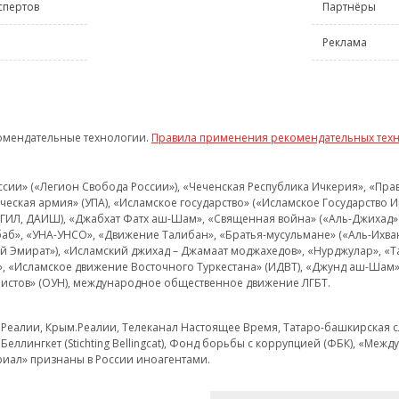
спертов
Партнёры
Реклама
омендательные технологии.
Правила применения рекомендательных тех
и» («Легион Свобода России»), «Чеченская Республика Ичкерия», «Правый
еская армия» (УПА), «Исламское государство» («Исламское Государство И
 ИГИЛ, ДАИШ), «Джабхат Фатх аш-Шам», «Священная война» («Аль-Джихад» 
аб», «УНА-УНСО», «Движение Талибан», «Братья-мусульмане» («Аль-Ихва
кий Эмират»), «Исламский джихад – Джамаат моджахедов», «Нурджулар», «
», «Исламское движение Восточного Туркестана» (ИДВТ), «Джунд аш-Шам»,
истов» (ОУН), международное общественное движение ЛГБТ.
з.Реалии, Крым.Реалии, Телеканал Настоящее Время, Татаро-башкирская сл
Беллингкет (Stichting Bellingcat), Фонд борьбы с коррупцией (ФБК), «Ме
иал» признаны в России иноагентами.