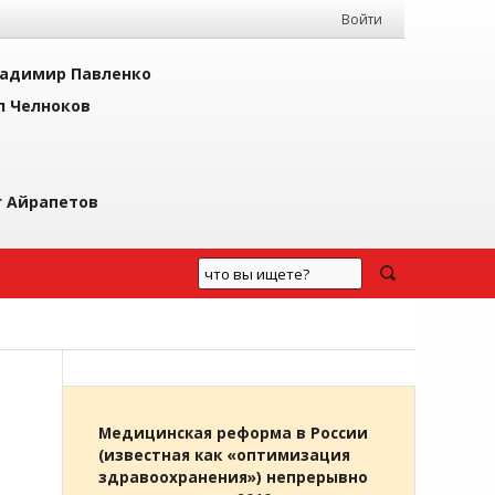
Войти
адимир Павленко
л Челноков
г Айрапетов
Медицинская реформа в России
(известная как «оптимизация
здравоохранения») непрерывно