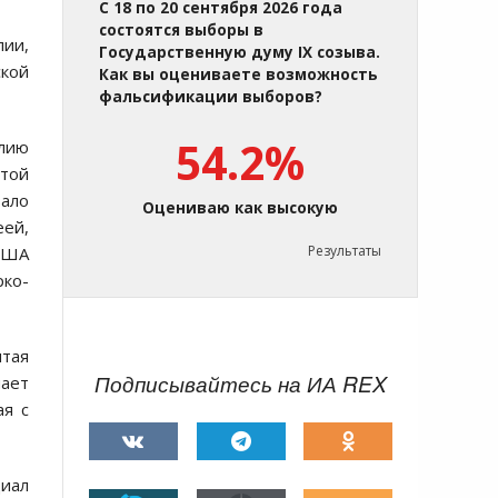
С 18 по 20 сентября 2026 года
состоятся выборы в
лии,
Государственную думу IX созыва.
ской
Как вы оцениваете возможность
фальсификации выборов?
54.2%
лию
этой
вало
Оцениваю как высокую
еей,
Результаты
 США
ко-
итая
Подписывайтесь на ИА REX
чает
ая с
циал