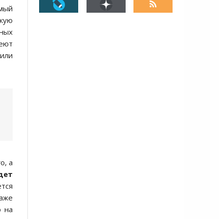
мый
скую
ьных
меют
 или
о, а
дет
ется
даже
р на