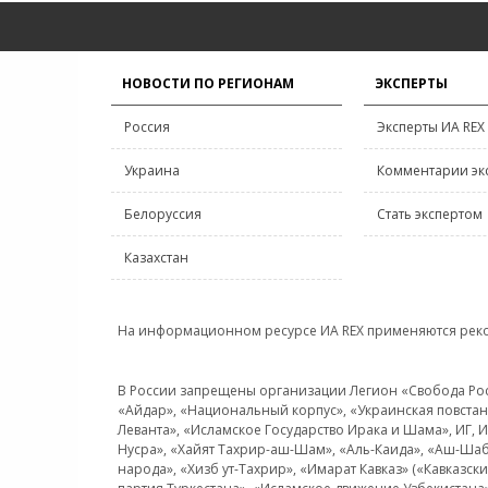
НОВОСТИ ПО РЕГИОНАМ
ЭКСПЕРТЫ
Россия
Эксперты ИА REX
Украина
Комментарии эк
Белоруссия
Стать экспертом
Казахстан
На информационном ресурсе ИА REX применяются рек
В России запрещены организации Легион «Свобода Росси
«Айдар», «Национальный корпус», «Украинская повстанч
Леванта», «Исламское Государство Ирака и Шама», ИГ,
Нусра», «Хайят Тахрир-аш-Шам», «Аль-Каида», «Аш-Шаб
народа», «Хизб ут-Тахрир», «Имарат Кавказ» («Кавказс