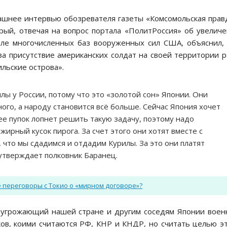
рашнее интервью обозревателя газеты «Комсомольская прав
орый, отвечая на вопрос портала «ПолитРоссия» об увелич
мле многочисленных баз вооруженных сил США, объяснил,
а присутствие американских солдат на своей территории 
ильские острова».
лы у России, потому что это «золотой сон» Японии. Они
ого, а народу становится всё больше. Сейчас Япония хочет
нее пупок лопнет решить такую задачу, поэтому надо
жирный кусок пирога. За счет этого они хотят вместе с
 что мы сдадимся и отдадим Курилы. За это они платят
 утверждает полковник Баранец.
 переговоры с Токио о «мирном договоре»?
т угрожающий нашей стране и другим соседям Японии вое
ов, коими считаются РФ, КНР и КНДР, но считать целью э