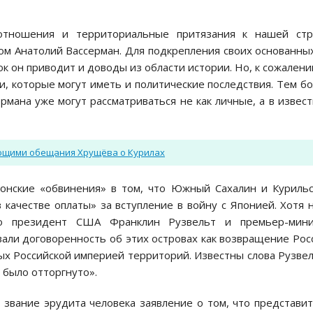
 отношения и территориальные притязания к нашей стр
м Анатолий Вассерман. Для подкрепления своих основанны
 он приводит и доводы из области истории. Но, к сожалени
, которые могут иметь и политические последствия. Тем б
рмана уже могут рассматриваться не как личные, а в извес
ющими обещания Хрущёва о Курилах
понские «обвинения» в том, что Южный Сахалин и Куриль
качестве оплаты» за вступление в войну с Японией. Хотя 
о президент США Франклин Рузвельт и премьер-мини
али договоренность об этих островах как возвращение Рос
ых Российской империей территорий. Известны слова Рузве
х было отторгнуто».
звание эрудита человека заявление о том, что представи