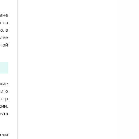
ане
х на
ю, в
олее
тной
ские
ни о
стр
сии,
льта
тели