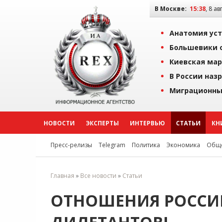
В Москве:
15:38
, 8 ав
Анатомия уст
Большевики о
Киевская мар
В России наз
Миграционны
НОВОСТИ
ЭКСПЕРТЫ
ИНТЕРВЬЮ
СТАТЬИ
КН
Пресс-релизы
Telegram
Политика
Экономика
Обще
Главная
»
Все новости
»
Статьи
ОТНОШЕНИЯ РОССИИ