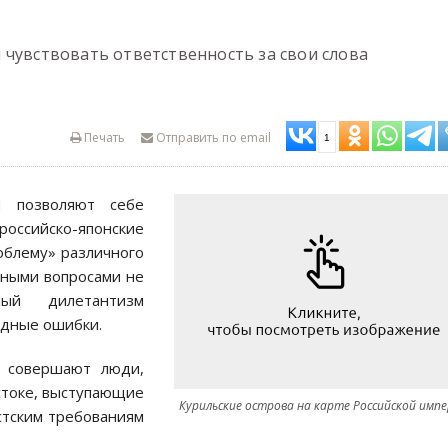
 чувствовать ответственность за свои слова
Печать
Отправить по email
1
 позволяют себе
ссийско-японские
облему» различного
нными вопросами не
ный дилетантизм
адные ошибки.
и совершают люди,
стоке, выступающие
Курильские острова на карте Российской имп
стским требованиям