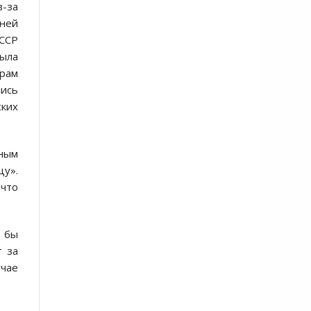
з-за
 ней
СССР
была
орам
лись
ских
ным
цу».
 что
о бы
т за
чае