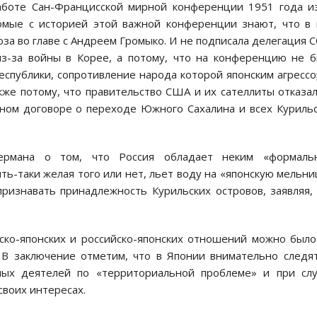
работе Сан-Францисской мирной конференции 1951 года и
комые с историей этой важной конференции знают, что в
юза во главе с Андреем Громыко. И не подписала делегация 
з-за войны в Корее, а потому, что на конференцию не 
спублики, сопротивление народа которой японским агресс
кже потому, что правительство США и их сателлиты отказа
ном договоре о переходе Южного Сахалина и всех Куриль
сермана о том, что Россия обладает неким «формаль
ть-таки желая того или нет, льет воду на «японскую мельни
изнавать принадлежность Курильских островов, заявляя,
ско-японских и российско-японских отношений можно был
 В заключение отметим, что в Японии внимательно следя
ных деятелей по «территориальной проблеме» и при слу
своих интересах.