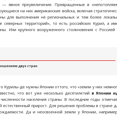
а — явное преувеличение. Превращенные в «непотопляе
ующиеся на них американские войска, включая стратегиче
ны для выполнения не региональных и тем более локал
е северных территорий», то есть российских Курил, а и
йны. Или крупного вооруженного столкновения с Россией
тношениям двух стран
то Курилы-де нужны Японии оттого, что «земли у них немног
звестно, что вот уже несколько десятилетий
в Японии и
 численности населения страны. В последние годы отмеча
й естественный прирост. Для решения проблемы в стране 
ождаемости. Да и неосвоенной земли у Японии, наприме