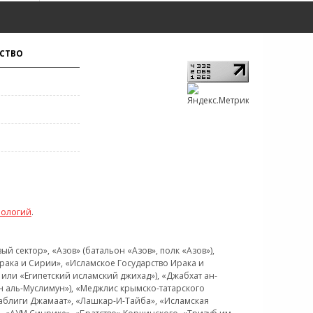
СТВО
нологий
.
 сектор», «Азов» (батальон «Азов», полк «Азов»),
рака и Сирии», «Исламское Государство Ирака и
или «Египетский исламский джихад»), «Джабхат ан-
н аль-Муслимун»), «Меджлис крымско-татарского
Таблиги Джамаат», «Лашкар-И-Тайба», «Исламская