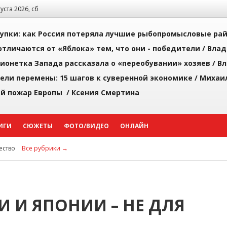
густа 2026, сб
упки: как Россия потеряла лучшие рыбопромысловые ра
тличаются от «Яблока» тем, что они - победители /
Влад
ионетка Запада рассказала о «переобувании» хозяев /
Вл
рели перемены: 15 шагов к суверенной экономике /
Михаи
й пожар Европы /
Ксения Смертина
ИГИ
СЮЖЕТЫ
ФОТО/ВИДЕО
ОНЛАЙН
ство
Все рубрики →
 И ЯПОНИИ – НЕ ДЛЯ