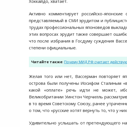
Хоккайдо, хватает.
Активно комментирует российско-японские
представляемый в СМИ эрудитом и публицисто
трудах профессиональных японоведов выкладок
этих вопросах эрудит также совершает ошибки
что после избрания в Госдуму суждения Вассе
степени официальные.
Читайте также
:
Почему МИД РФ считает действу
Желая того или нет, Вассерман повторяет я
острова были получены Иосифом Сталиным «в 
какой «оплате» речь идти не может, иб
Великобритании Уинстон Черчилль рассматрив
в то время Советскому Союзу, ранее утраченн
о том, что «русские хотят вернуть то, что у ни
Удивительно услышать от претендующего на 