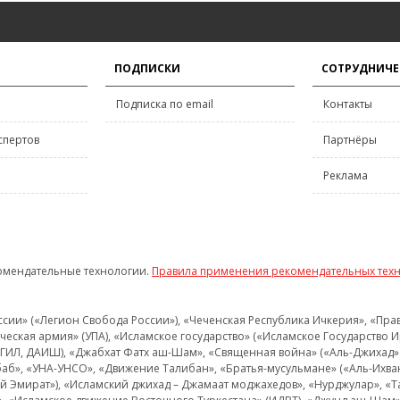
ПОДПИСКИ
СОТРУДНИЧЕ
Подписка по email
Контакты
спертов
Партнёры
Реклама
омендательные технологии.
Правила применения рекомендательных тех
и» («Легион Свобода России»), «Чеченская Республика Ичкерия», «Правый
еская армия» (УПА), «Исламское государство» («Исламское Государство И
 ИГИЛ, ДАИШ), «Джабхат Фатх аш-Шам», «Священная война» («Аль-Джихад» 
аб», «УНА-УНСО», «Движение Талибан», «Братья-мусульмане» («Аль-Ихва
кий Эмират»), «Исламский джихад – Джамаат моджахедов», «Нурджулар», «