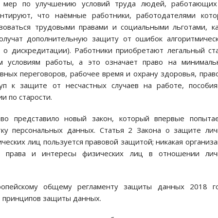
 мер по улучшению условий труда людей, работающих
нтируют, что наёмные работники, работодателями кото
зоваться трудовыми правами и социальными льготами, к
олучат дополнительную защиту от ошибок алгоритмическ
 о дискредитации). Работники приобретают легальный ст
им условиям работы, а это означает право на минималь
вных переговоров, рабочее время и охрану здоровья, прав
уп к защите от несчастных случаев на работе, пособия
и по старости.
во представило новый закон, который впервые попытае
тку персональных данных. Статья 2 Закона о защите ли
ческих лиц пользуется правовой защитой; никакая организ
 права и интересы физических лиц в отношении лич
вропейскому общему регламенту защиты данных 2018 го
 принципов защиты данных.