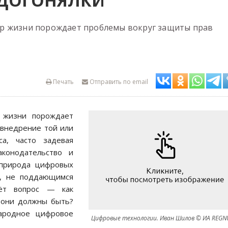
 ДОГОНЯЛКИ
р жизни порождает проблемы вокруг защиты прав
Печать
Отправить по email
 жизни порождает
 внедрение той или
а, часто задевая
конодательство и
 природа цифровых
м, не поддающимся
аёт вопрос — как
 они должны быть?
ародное цифровое
Цифровые технологии. Иван Шилов © ИА REG