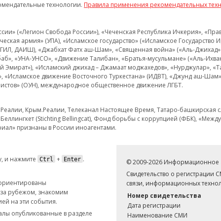
омендательные технологии.
Правила применения рекомендательных тех
и» («Легион Свобода России»), «Чеченская Республика Ичкерия», «Правый
еская армия» (УПА), «Исламское государство» («Исламское Государство И
 ИГИЛ, ДАИШ), «Джабхат Фатх аш-Шам», «Священная война» («Аль-Джихад» 
аб», «УНА-УНСО», «Движение Талибан», «Братья-мусульмане» («Аль-Ихва
кий Эмират»), «Исламский джихад – Джамаат моджахедов», «Нурджулар», «
», «Исламское движение Восточного Туркестана» (ИДВТ), «Джунд аш-Шам»,
истов» (ОУН), международное общественное движение ЛГБТ.
з.Реалии, Крым.Реалии, Телеканал Настоящее Время, Татаро-башкирская сл
Беллингкет (Stichting Bellingcat), Фонд борьбы с коррупцией (ФБК), «Ме
иал» признаны в России иноагентами.
, и нажмите
+
.
Ctrl
Enter
© 2009-2026 Информационное а
Свидетельство о регистрации 
 ориентированы
связи, информационных технол
 за рубежом, знакомим
Номер свидетельства
ей на эти события.
Дата регистрации
иалы опубликованные в разделе
Наименование СМИ