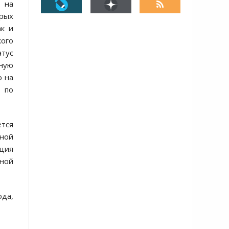
 на
рых
ак и
ого
атус
ную
о на
 по
тся
чной
ация
ной
да,