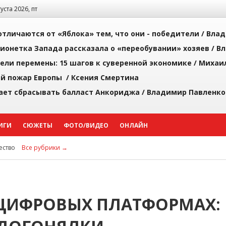
густа 2026, пт
тличаются от «Яблока» тем, что они - победители /
Влад
ионетка Запада рассказала о «переобувании» хозяев /
Вл
рели перемены: 15 шагов к суверенной экономике /
Михаи
й пожар Европы /
Ксения Смертина
ает сбрасывать балласт Анкориджа /
Владимир Павленко
ИГИ
СЮЖЕТЫ
ФОТО/ВИДЕО
ОНЛАЙН
ство
Все рубрики →
 ЦИФРОВЫХ ПЛАТФОРМАХ: