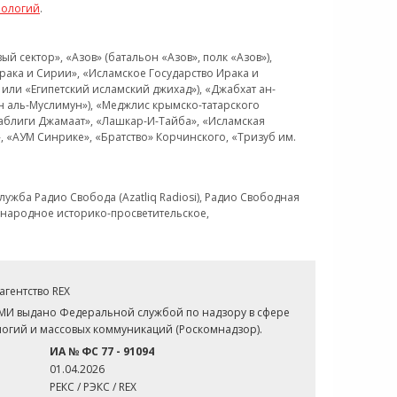
нологий
.
 сектор», «Азов» (батальон «Азов», полк «Азов»),
рака и Сирии», «Исламское Государство Ирака и
или «Египетский исламский джихад»), «Джабхат ан-
н аль-Муслимун»), «Меджлис крымско-татарского
Таблиги Джамаат», «Лашкар-И-Тайба», «Исламская
 «АУМ Синрике», «Братство» Корчинского, «Тризуб им.
ужба Радио Свобода (Azatliq Radiosi), Радио Свободная
ждународное историко-просветительское,
гентство REX
СМИ выдано Федеральной службой по надзору в сфере
огий и массовых коммуникаций (Роскомнадзор).
ИА № ФС 77 - 91094
01.04.2026
РЕКС / РЭКС / REX