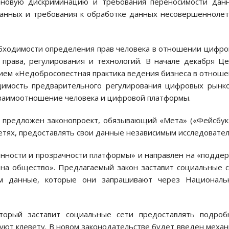
еновую дискриминацию и требования переносимости данн
данных и требования к обработке данных несовершенноле
бходимости определения прав человека в отношении цифр
 права, регулирования и технологий. В начале декабря Ц
ием «Недобросовестная практика ведения бизнеса в отнош
имость предварительного регулирования цифровых рынк
взаимоотношение человека и цифровой платформы.
 предложен законопроект, обязывающий «Мета» («Фейсбук
етях, предоставлять свои данные независимым исследовател
енности и прозрачности платформы» и направлен на «подде
на общество». Предлагаемый закон заставит социальные 
лям данные, которые они запрашивают через Националь
оторый заставит социальные сети предоставлять подроб
уют клевету. В новом законодательстве будет введен меха