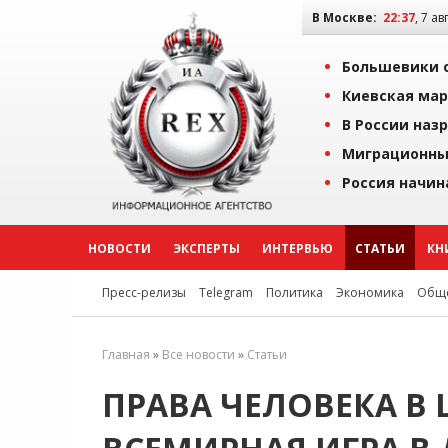
В Москве:
22:37
, 7 ав
Большевики о
Киевская мар
В России наз
Миграционны
Россия начин
НОВОСТИ
ЭКСПЕРТЫ
ИНТЕРВЬЮ
СТАТЬИ
КН
Пресс-релизы
Telegram
Политика
Экономика
Обще
Главная
»
Все новости
»
Статьи
ПРАВА ЧЕЛОВЕКА В