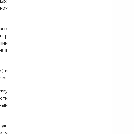
ых,
тних
овых
ентр
ении
ов в
») и
ям.
ржку
сети
ный
ную
низм