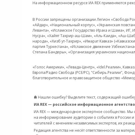
На информационном ресурсе ИА REX применяются рек
В России запрещены организации Легион «Свобода Росси
«Айдар», «Национальный корпус», «Украинская повстанч
Леванта», «Исламское Государство Ирака и Шама», ИГ,
Нусра», «Хайят Тахрир-аш-Шам», «Аль-Каида», «Аш-Шаб
народа», «Хизб ут-Тахрир», «Имарат Кавказ» («Кавказс
партия Туркестана», «Исламское движение Узбекистана
Степана Бандеры», «Организация украинских национал
«Голос Америки», «Левада-Центр», «Idel.Реалии», Кавка
Европа/Радио Свобода (PCE/PC), "Сибирь.Реалии", Фонд 
благотворительное и правозащитное общество «Мемор
Нашли ошибку? Выделите текст, содержащий ошибку
ИА REX — российское информационное агентство
ИА REX — международное экспертное сообщество. Мы
на информирование аудитории о событиях в России и
читателей с мнением независимых экспертов, их реакци
Редакция агентства не несёт ответственности за матер