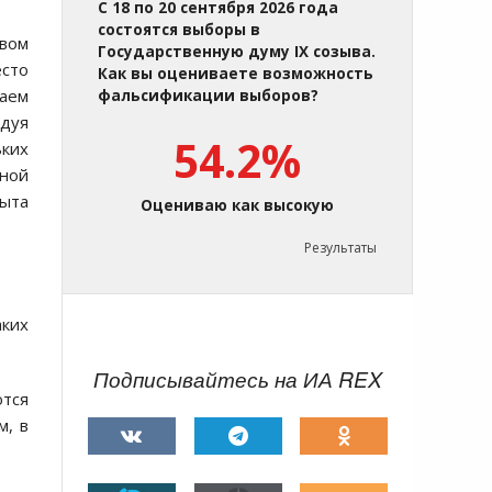
С 18 по 20 сентября 2026 года
состоятся выборы в
вом
Государственную думу IX созыва.
сто
Как вы оцениваете возможность
ваем
фальсификации выборов?
дуя
54.2%
ьких
ной
рыта
Оцениваю как высокую
Результаты
аких
Подписывайтесь на ИА REX
ются
м, в