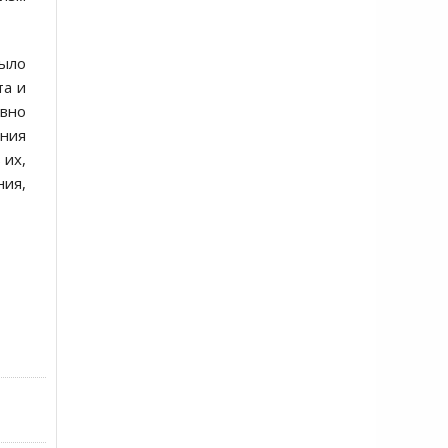
было
та и
авно
ания
 их,
ния,