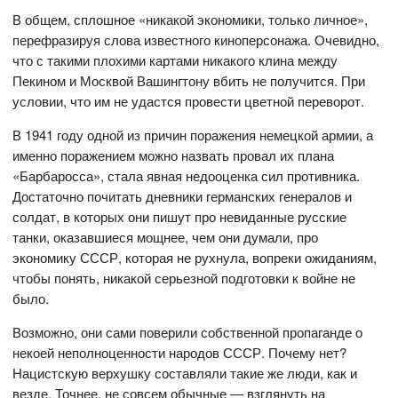
В общем, сплошное «никакой экономики, только личное»,
перефразируя слова известного киноперсонажа. Очевидно,
что с такими плохими картами никакого клина между
Пекином и Москвой Вашингтону вбить не получится. При
условии, что им не удастся провести цветной переворот.
В 1941 году одной из причин поражения немецкой армии, а
именно поражением можно назвать провал их плана
«Барбаросса», стала явная недооценка сил противника.
Достаточно почитать дневники германских генералов и
солдат, в которых они пишут про невиданные русские
танки, оказавшиеся мощнее, чем они думали, про
экономику СССР, которая не рухнула, вопреки ожиданиям,
чтобы понять, никакой серьезной подготовки к войне не
было.
Возможно, они сами поверили собственной пропаганде о
некоей неполноценности народов СССР. Почему нет?
Нацистскую верхушку составляли такие же люди, как и
везде. Точнее, не совсем обычные — взглянуть на