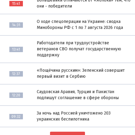
Большевики отличаются от «Яблока» тем, что
15:41
они - победители
О ходе спецоперации на Украине: сводка
14:31
Минобороны РФ с 1 по 7 августа 2026 года
Работодатели при трудоустройстве
ветеранов СВО получат государственную
13:41
поддержку
«Пощёчина русским»: Зеленский совершит
12:37
первый визит в Сербию
Саудовская Аравия, Турция и Пакистан
12:20
подпишут соглашение в сфере обороны
За ночь над Россией уничтожено 203
09:32
украинских беспилотника