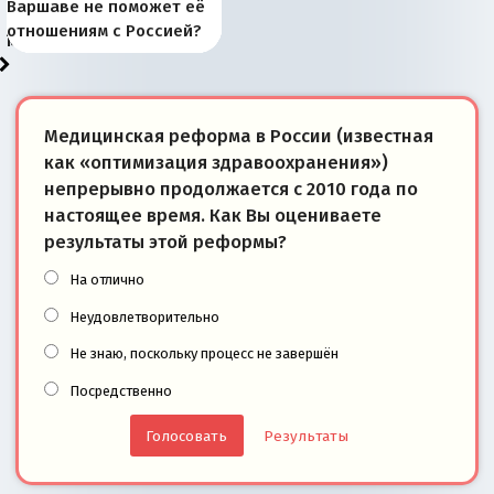
Запада рассказала о
перемены: 15 шагов к
Европы
сбрасывать балласт
года: первые уступки во
сегодня
Варшаве не поможет её
районы Баренцева
тем, что они -
«переобувании» хозяев
суверенной экономике
Анкориджа
внутренней политике
отношениям с Россией?
моря
победители
Медицинская реформа в России (известная
как «оптимизация здравоохранения»)
непрерывно продолжается с 2010 года по
настоящее время. Как Вы оцениваете
результаты этой реформы?
На отлично
Неудовлетворительно
Не знаю, поскольку процесс не завершён
Посредственно
Результаты