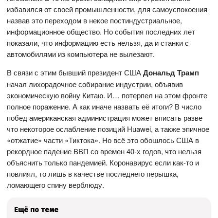
избавился от своей промышленности, для самоуспокоения
назвав это переходом в некое постиндустриальное,
информационное общество. Но события последних лет
показали, что информацию есть нельзя, да и станки с
автомобилями из компьютера не вылезают.
В связи с этим бывший президент США
Дональд Трамп
начал лихорадочное собирание индустрии, объявив
экономическую войну Китаю. И… потерпел на этом фронте
полное поражение. А как иначе назвать её итоги? В число
побед американская администрация может вписать разве
что некоторое ослабление позиций Huawei, а также эпичное
«отжатие» части «Тиктока». Но всё это обошлось США в
рекордное падение ВВП со времен 40-х годов, что нельзя
объяснить только пандемией. Коронавирус если как-то и
повлиял, то лишь в качестве последнего перышка,
ломающего спину верблюду.
Ещё по теме