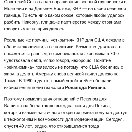
Советский Союз начал наращивание военной группировки в
Монголии и на Дальнем Востоке, КНР — на своей северной
границе. То есть ни о каком союзе, который якобы удалось
разбить Никсону, или даже партнерстве между странами
говорить уже не приходилось.
Реальные же причины «открытия» КНР для США лежали в
области экономики, а не политики. Возможно, для кого-то
покажется странным, но американская экономика в 70-е
чувствовала себя, мягко говоря, нехорошо. Понятие
«рейганомика» появилось не потому, что США бесились с
жиру, а делать Америку снова великой начал далеко не
Трамп. В 1980 году тот самый «грейтэгейн» обещали
избирателям политтехнологи
Рональда Рейгана
.
Поэтому нормализация отношений с Пекином для
Вашингтона была так же выгодна, как и для Пекина,
который взамен частичного открытия рынка получал доступ
к технологиям и возможности для модернизации. Сегодня,
спустя 40 лет, видно, что открывшимися тогда