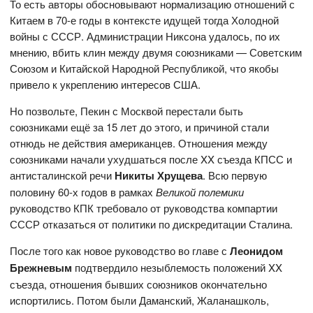
То есть авторы обосновывают нормализацию отношений с
Китаем в 70-е годы в контексте идущей тогда Холодной
войны с СССР. Администрации Никсона удалось, по их
мнению, вбить клин между двумя союзниками — Советским
Союзом и Китайской Народной Республикой, что якобы
привело к укреплению интересов США.
Но позвольте, Пекин с Москвой перестали быть
союзниками ещё за 15 лет до этого, и причиной стали
отнюдь не действия американцев. Отношения между
союзниками начали ухудшаться после XX съезда КПСС и
антисталинской речи
Никиты Хрущева
. Всю первую
половину 60-х годов в рамках
Великой полемики
руководство КПК требовало от руководства компартии
СССР отказаться от политики по дискредитации Сталина.
После того как новое руководство во главе с
Леонидом
Брежневым
подтвердило незыблемость положений XX
съезда, отношения бывших союзников окончательно
испортились. Потом были Даманский, Жаланашколь,