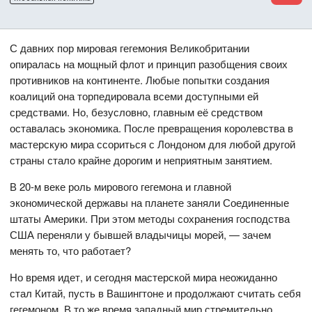
С давних пор мировая гегемония Великобритании
опиралась на мощный флот и принцип разобщения своих
противников на континенте. Любые попытки создания
коалиций она торпедировала всеми доступными ей
средствами. Но, безусловно, главным её средством
оставалась экономика. После превращения королевства в
мастерскую мира ссориться с Лондоном для любой другой
страны стало крайне дорогим и неприятным занятием.
В 20-м веке роль мирового гегемона и главной
экономической державы на планете заняли Соединенные
штаты Америки. При этом методы сохранения господства
США переняли у бывшей владычицы морей, — зачем
менять то, что работает?
Но время идет, и сегодня мастерской мира неожиданно
стал Китай, пусть в Вашингтоне и продолжают считать себя
гегемоном. В то же время западный мир стремительно