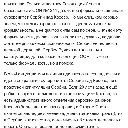
признании. Только известная Резолюция Совета
безопасности ООН №1244 до сих пор формально защищает
суверенитет Сербии над Косово. Но мы слишком хорошо
знаем, что международное право — дипломатическая
формальность, а не фактор силы сам по себе. Сильной эту
формальность делают только великие державы, когда они
хотят её риторически использовать. Сербия не является
великой державой. Сербия Вучича встала на путь
капитуляции, для которой Резолюция ООН — уже не
только формальность, но и помеха.
В этой ситуации моя позиция одинаково не совпадает ни с
идеей сохранения суверенитета Сербии над Косово, ни с
практикой капитуляции Сербии. Если 20 лет назад я ещё
робко говорил о возможности «кантонизации» Косово, то
есть административного отделения сербских районов
Косово (большинство новых границ в Старом Свете
является наследием именно административных границ), то
в Сербии, как известно, сама мысль об этом отвергалась с
порога. Сейчас я гораздо более пессимистичен.