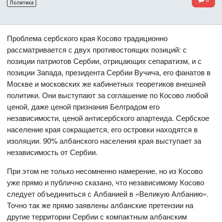
Политика
Проблема сербского края Косово традиционно
рассматривается с двух противостоящих позиций: с
позиции патриотов Сербии, отрицающих сепаратизм, и с
позиции Запада, президента Сербии Вучича, его фанатов в
Москве и московских же кабинетных теоретиков внешней
политики. Они выступают за соглашение по Косово любой
ценой, даже ценой признания Белградом его
независимости, ценой антисербского апартеида. Сербское
население края сокращается, его островки находятся в
изоляции. 90% албанского населения края выступает за
независимость от Сербии.
При этом не только несомненно намерение, но из Косово
уже прямо и публично сказано, что независимому Косово
следует объединиться с Албанией в «Великую Албанию».
Точно так же прямо заявлены албанские претензии на
другие территории Сербии с компактным албанским