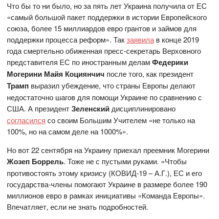
Что бы то ни было, но за пять лет Украина получила от ЕС
«самый большой пакет поддержки в истории Европейского
союза, более 15 миллиардов евро грантов и займов для
поддержки процесса реформ». Так
заявила
в конце 2019
года смертельно обиженная пресс-секретарь Верховного
представителя ЕС по иностранным делам
Федерики
Могерини
Майя Коциянчич
после того, как президент
Трамп
выразил убеждение, что страны Европы делают
недостаточно шагов для помощи Украине по сравнению с
США. А президент
Зеленский
дисциплинировано
согласился
со своим Большим Учителем «не только на
100%, но на самом деле на 1000%».
Но вот 22 сентября на Украину приехал преемник Могерини
Жозеп Боррель
. Тоже не с пустыми руками. «Чтобы
противостоять этому кризису (КОВИД-19 – А.Г.), ЕС и его
государства-члены помогают Украине в размере более 190
миллионов евро в рамках инициативы «Команда Европы».
Впечатляет, если не знать подробностей.