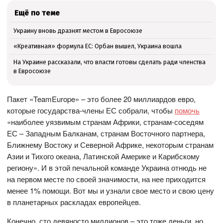
Ещё по теме
Украину вновь дразнят местом в Евросоюзе
«Креативная» формула ЕС: Орбан вышел, Украина вошла
На Украине рассказали, что власти готовы сделать ради членства
в Евросоюзе
Пакет «TeamEurope» – это более 20 миллиардов евро,
которые государства-члены ЕС собрали, чтобы
помочь
«наиболее уязвимым странам Африки, странам-соседям
ЕС – Западным Балканам, странам Восточного партнера,
Ближнему Востоку и Северной Африке, некоторым странам
Азии и Тихого океана, Латинской Америке и Карибскому
региону». И в этой печальной команде Украина отнюдь не
на первом месте по своей значимости, на нее приходится
менее 1% помощи. Вот мы и узнали свое место и свою цену
в планетарных раскладах европейцев.
Конечно, сто девяносто миллионов – это тоже деньги, но