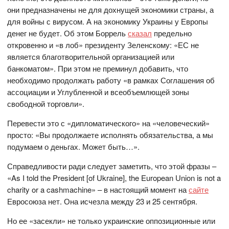
они предназначены не для дохнущей экономики страны, а
для войны с вирусом. А на экономику Украины у Европы
денег не будет. Об этом Боррель
сказал
предельно
откровенно и «в лоб» президенту Зеленскому: «ЕС не
является благотворительной организацией или
банкоматом». При этом не преминул добавить, что
необходимо продолжать работу «в рамках Соглашения об
ассоциации и Углубленной и всеобъемлющей зоны
свободной торговли».
Перевести это с «дипломатического» на «человеческий»
просто: «Вы продолжаете исполнять обязательства, а мы
подумаем о деньгах. Может быть…».
Справедливости ради следует заметить, что этой фразы –
«As I told the President [of Ukraine], the European Union is not a
charity or a cashmachine» – в настоящий момент на
сайте
Евросоюза нет. Она исчезла между 23 и 25 сентября.
Но ее «засекли» не только украинские оппозиционные или