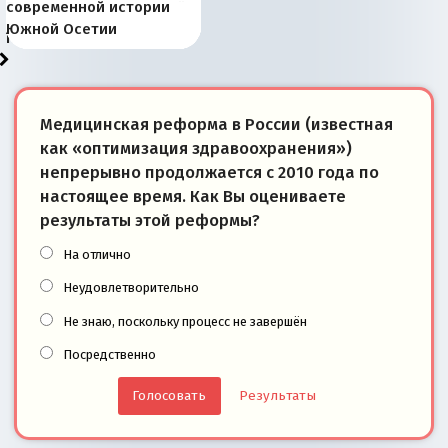
Запада рассказала о
перемены: 15 шагов к
Европы
сбрасывать балласт
года: первые уступки во
сегодня
Варшаве не поможет её
современной истории
тем, что они -
«переобувании» хозяев
суверенной экономике
Анкориджа
внутренней политике
отношениям с Россией?
Южной Осетии
победители
Медицинская реформа в России (известная
как «оптимизация здравоохранения»)
непрерывно продолжается с 2010 года по
настоящее время. Как Вы оцениваете
результаты этой реформы?
На отлично
Неудовлетворительно
Не знаю, поскольку процесс не завершён
Посредственно
Результаты