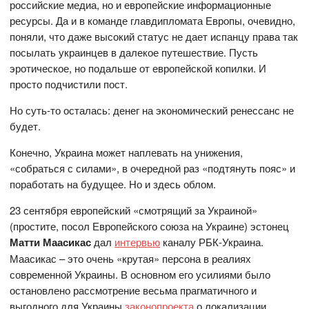
российские медиа, но и европейские информационные
ресурсы. Да и в команде главдипломата Европы, очевидно,
поняли, что даже высокий статус не дает испанцу права так
посылать украинцев в далекое путешествие. Пусть
эротическое, но подальше от европейской копилки. И
просто подчистили пост.
Но суть-то осталась: денег на экономический ренессанс не
будет.
Конечно, Украина может наплевать на унижения,
«собраться с силами», в очередной раз «подтянуть пояс» и
поработать на будущее. Но и здесь облом.
23 сентября европейский «смотрящий за Украиной»
(простите, посол Европейского союза на Украине) эстонец
Матти Маасикас
дал
интервью
каналу РБК-Украина.
Маасикас – это очень «крутая» персона в реалиях
современной Украины. В основном его усилиями было
остановлено рассмотрение весьма прагматичного и
выгодного для Украины
законопроекта
о локализации