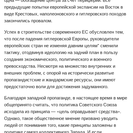
предыдущие попытки европейской экспансии на Восток в
виде Крестовых, наполеоновского и гитлеровского походов
закончились провалом.
Успех в строительстве современного ЕС обусловлен тем,
что после падения гитлеровской Европы, руководители
европейских стран не изменяя давним целям* сменили
тактику, отодвинув идеологию на задний план в пользу
создания экономического, политического и военного
превосходства. Несмотря на множество внутренних и
внешних проблем, с опорой на исторически развитые
пропагандистские и жандармские ресурсы, они имеют
предостаточно воли для достижения задуманного.
Благодаря западной пропаганде, в настоящее время в мире
общепринято считать, что политика Советского Союза
исходила из принципа — «цель оправдывает средства».
Однако, такое общественное мнение призвано уводить
людей от понимания того, какие принципы заложены в
политике самого коллективного Запада. И если