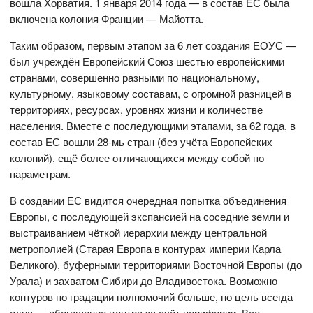
вошла Хорватия. 1 января 2014 года — в состав ЕС была
включена колония Франции — Майотта.
Таким образом, первым этапом за 6 лет создания ЕОУС —
был учреждён Европейский Союз шестью европейскими
странами, совершенно разными по национальному,
культурному, языковому составам, с огромной разницей в
территориях, ресурсах, уровнях жизни и количестве
населения. Вместе с последующими этапами, за 62 года, в
состав ЕС вошли 28-мь стран (без учёта Европейских
колоний), ещё более отличающихся между собой по
параметрам.
В создании ЕС видится очередная попытка объединения
Европы, с последующей экспансией на соседние земли и
выстраиванием чёткой иерархии между центральной
метрополией (Старая Европа в контурах империи Карла
Великого), буферными территориями Восточной Европы (до
Урала) и захватом Сибири до Владивостока. Возможно
контуров по градации полномочий больше, но цель всегда
одна — обогащение центра за счёт периферии. Все