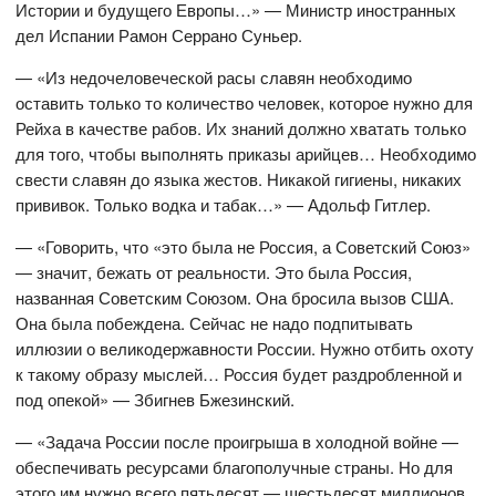
Истории и будущего Европы…» — Министр иностранных
дел Испании Рамон Серрано Суньер.
— «Из недочеловеческой расы славян необходимо
оставить только то количество человек, которое нужно для
Рейха в качестве рабов. Их знаний должно хватать только
для того, чтобы выполнять приказы арийцев… Необходимо
свести славян до языка жестов. Никакой гигиены, никаких
прививок. Только водка и табак…» — Адольф Гитлер.
— «Говорить, что «это была не Россия, а Советский Союз»
— значит, бежать от реальности. Это была Россия,
названная Советским Союзом. Она бросила вызов США.
Она была побеждена. Сейчас не надо подпитывать
иллюзии о великодержавности России. Нужно отбить охоту
к такому образу мыслей… Россия будет раздробленной и
под опекой» — Збигнев Бжезинский.
— «Задача России после проигрыша в холодной войне —
обеспечивать ресурсами благополучные страны. Но для
этого им нужно всего пятьдесят — шестьдесят миллионов