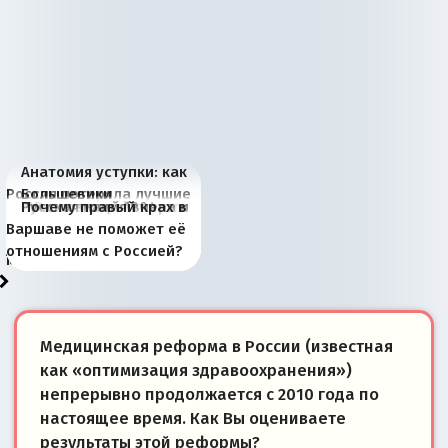
Анатомия уступки: как
Россия потеряла лучшие
Большевики
Киевская марионетка
В России назрели
Миграционный пожар
Россия начинает
Россия зимой 1904
Русская нация вчера и
Почему правый крах в
рыбопромысловые
отличаются от «Яблока»
Запада рассказала о
перемены: 15 шагов к
Европы
сбрасывать балласт
года: первые уступки во
сегодня
Варшаве не поможет её
районы Баренцева
тем, что они -
«переобувании» хозяев
суверенной экономике
Анкориджа
внутренней политике
отношениям с Россией?
моря
победители
Медицинская реформа в России (известная
как «оптимизация здравоохранения»)
непрерывно продолжается с 2010 года по
настоящее время. Как Вы оцениваете
результаты этой реформы?