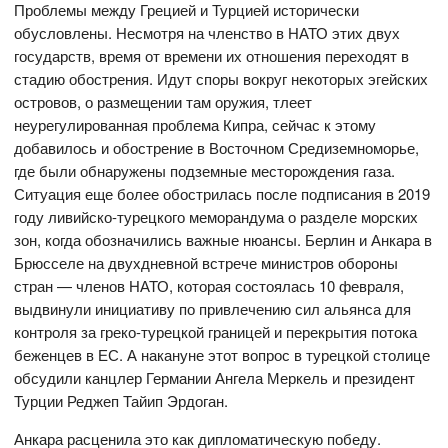
Проблемы между Грецией и Турцией исторически
обусловлены. Несмотря на членство в НАТО этих двух
государств, время от времени их отношения переходят в
стадию обострения. Идут споры вокруг некоторых эгейских
островов, о размещении там оружия, тлеет
неурегулированная проблема Кипра, сейчас к этому
добавилось и обострение в Восточном Средиземноморье,
где были обнаружены подземные месторождения газа.
Ситуация еще более обострилась после подписания в 2019
году ливийско-турецкого меморандума о разделе морских
зон, когда обозначились важные нюансы. Берлин и Анкара в
Брюсселе на двухдневной встрече министров обороны
стран — членов НАТО, которая состоялась 10 февраля,
выдвинули инициативу по привлечению сил альянса для
контроля за греко-турецкой границей и перекрытия потока
беженцев в ЕС. А накануне этот вопрос в турецкой столице
обсудили канцлер Германии Ангела Меркель и президент
Турции Реджеп Тайип Эрдоган.
Анкара расценила это как дипломатическую победу.