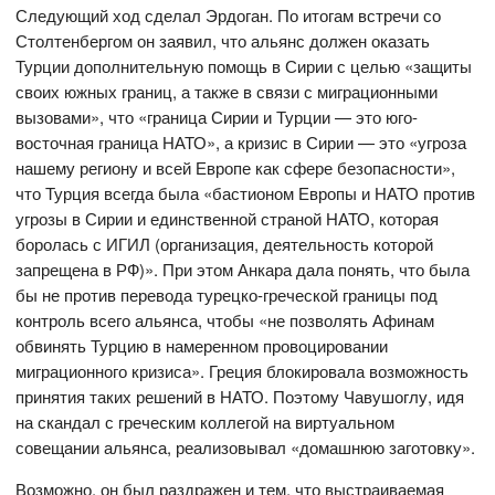
Следующий ход сделал Эрдоган. По итогам встречи со
Столтенбергом он заявил, что альянс должен оказать
Турции дополнительную помощь в Сирии с целью «защиты
своих южных границ, а также в связи с миграционными
вызовами», что «граница Сирии и Турции — это юго-
восточная граница НАТО», а кризис в Сирии — это «угроза
нашему региону и всей Европе как сфере безопасности»,
что Турция всегда была «бастионом Европы и НАТО против
угрозы в Сирии и единственной страной НАТО, которая
боролась с ИГИЛ (организация, деятельность которой
запрещена в РФ)». При этом Анкара дала понять, что была
бы не против перевода турецко-греческой границы под
контроль всего альянса, чтобы «не позволять Афинам
обвинять Турцию в намеренном провоцировании
миграционного кризиса». Греция блокировала возможность
принятия таких решений в НАТО. Поэтому Чавушоглу, идя
на скандал с греческим коллегой на виртуальном
совещании альянса, реализовывал «домашнюю заготовку».
Возможно, он был раздражен и тем, что выстраиваемая