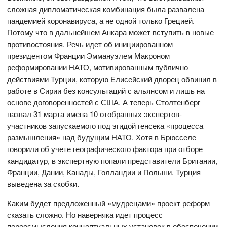
сложная дипломатическая комбинация была развалена
пандемией коронавируса, а не одной только Грецией.
Потому что в дальнейшем Анкара может вступить в новые
противостояния. Речь идет об инициированном
президентом Франции Эммануэлем Макроном
реформировании НАТО, мотивированным публично
действиями Турции, которую Елисейский дворец обвинил в
работе в Сирии без консультаций с альянсом и лишь на
основе договоренностей с США. А теперь Столтенберг
назвал 31 марта имена 10 отобранных экспертов-
участников запускаемого под эгидой генсека «процесса
размышления» над будущим НАТО. Хотя в Брюсселе
говорили об учете географического фактора при отборе
кандидатур, в экспертную попали представители Британии,
Франции, Дании, Канады, Голландии и Польши. Турция
выведена за скобки.
Каким будет предложенный «мудрецами» проект реформ
сказать сложно. Но наверняка идет процесс
переосмысления концептуальных установок в обеспечении