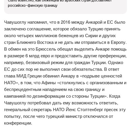
Стало известно, как беженцев из арабских стран доставляют
российско-финскую границу
Чавушоглу напомнил, что в 2016 между Анкарой и ЕС было
заключено соглашение, которое обязало Турцию принять
около четырех миллионов беженцев из Сирии и других
стран Ближнего Востока и не дать им отправиться в Европу.
В обмен на это Брюссель обещал выделить Анкаре помощь
в размере 6 млрд евро и предоставить другие преференции,
например, безвизовый режим для граждан Турции. Однако
ЕС до сих пор не выполнил свои обязательства. В ответ
глава МИД Греции обвинил Анкару в «подрыве ценностей
НАТО», в том, что Афины «столкнулись с организованным и
беспрецедентным нападением на свою границу и
кампанией по дезинформации со стороны Турции». Когда
Чавушоглу потребовал дать ему возможность ответить,
генеральный секретарь НАТО Йенс Столтенберг пресек эту
попытку, после чего турецкий министр отключился от
конференции.