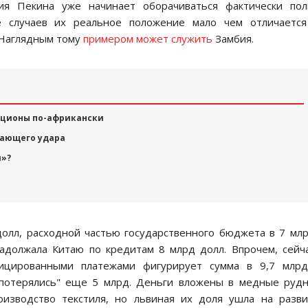
сия Пекина уже начинает оборачиваться фактически пол
е случаев их реальное положение мало чем отличается
. Наглядным тому
примером может служить
Замбия.
кционы по-африкански
дающего удара
я»?
олл, расходной частью государственного бюджета в 7 мл
должала Китаю по кредитам 8 млрд долл. Впрочем, сейч
ицированными платежами фигурирует сумма в 9,7 млрд.
 потерялись" еще 5 млрд. Деньги вложены в медные руд
роизводство текстиля, но львиная их доля ушла на разв