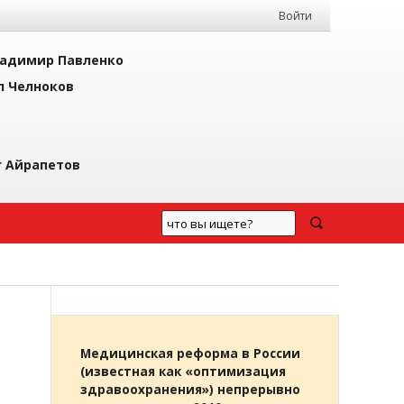
Войти
адимир Павленко
л Челноков
г Айрапетов
Медицинская реформа в России
(известная как «оптимизация
здравоохранения») непрерывно