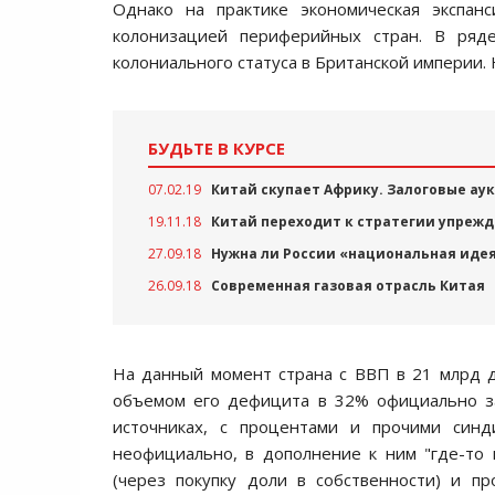
Однако на практике экономическая экспан
колонизацией периферийных стран. В ряд
колониального статуса в Британской империи
БУДЬТЕ В КУРСЕ
07.02.19
Китай скупает Африку. Залоговые ау
19.11.18
Китай переходит к стратегии упреж
27.09.18
Нужна ли России «национальная иде
26.09.18
Современная газовая отрасль Китая
На данный момент страна с ВВП в 21 млрд д
объемом его дефицита в 32% официально за
источниках, с процентами и прочими синд
неофициально, в дополнение к ним "где-то
(через покупку доли в собственности) и п