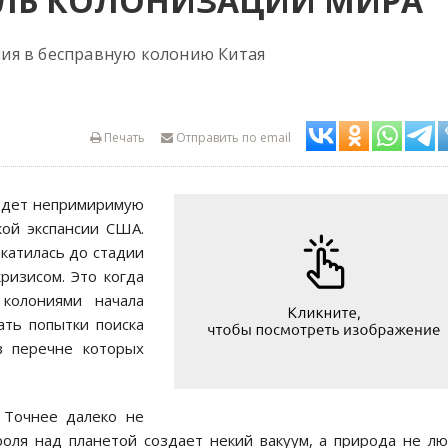
ЛЬ КОЛОНИЗАЦИИ МИРА
ия в бесправную колонию Китая
Печать
Отправить по email
ведет непримиримую
кой экспансии США.
катилась до стадии
ризисом. Это когда
колониями начала
ать попытки поиска
в перечне которых
. Точнее далеко не
троля над планетой создает некий вакуум, а природа не л