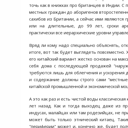
точь как в книжках про британцев в Индии. 
местных граждан до аборигенов второстепенно
сахибов из Британии, а сейчас ими являются
или на длительные, до 99 лет, сроки ар
практически все иерархические уровни управл
Вряд ли кому надо специально объяснять, отк
итоге, вот так будет выглядеть повсеместно.
его китайский вариант жестко основан на ма
себя дома с последующей продажей "наружу
требуются лишь для облегчения и ускорения д
и содержание должны строго сами "местные"
китайской промышленной и экономической мо
А это как раз и есть чистой воды классическая
лет назад. Как и тогда выходец даже из п
индусах, малайцах или там родезийцах, не пр
может быть только этнический китаец. Таки
"периферии" может и, конечно же, будет полу