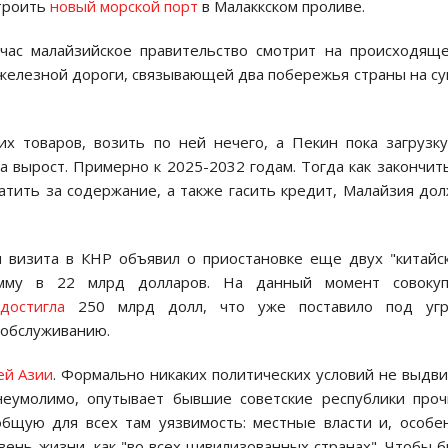
троить
новый морской порт
в Малаккском проливе.
йчас малайзийское правительство смотрит на происходящ
 железной дороги, связывающей два побережья страны на с
их товаров, возить по ней нечего, а Пекин пока загрузк
на вырост. Примерно к 2025-2032 годам. Тогда как закончит
атить за содержание, а также гасить кредит, Малайзия до
 визита в КНР объявил о приостановке еще двух "китайс
мму в 22 млрд долларов. На данный момент совокуп
достигла
250 млрд долл, что уже поставило под угр
 обслуживанию.
ей Азии
. Формально никаких политических условий не выдви
неумолимо, опутывает бывшие советские республики про
бщую для всех там уязвимость: местные власти и, особе
вень жизни, как "во всех цивилизованных странах". Чтобы 