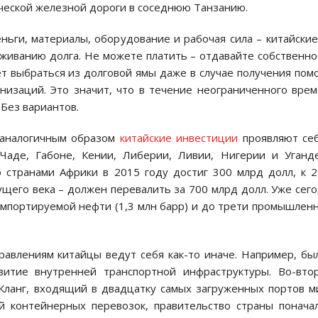
ической железной дороги в соседнюю Танзанию.
ьги, материалы, оборудование и рабочая сила – китайские
живанию долга. Не можете платить – отдавайте собственно
т выбраться из долговой ямы даже в случае получения по
изаций. Это значит, что в течение неограниченного вре
 Без вариантов.
 аналогичным образом
китайские инвестиции
проявляют себ
Чаде, Габоне, Кении, Либерии, Ливии, Нигерии и Уганд
 странами Африки в 2015 году достиг 300 млрд долл, к 
ущего века – должен перевалить за 700 млрд долл. Уже сег
мпортируемой нефти (1,3 млн барр) и до трети промышлен
равлениям китайцы ведут себя как-то иначе. Например, бы
витие внутренней транспортной инфраструктуры. Во-вто
Кланг, входящий в двадцатку самых загруженных портов м
й контейнерных перевозок, правительство страны понача