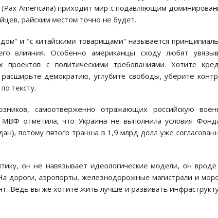
о (Pax Americana) приходит мир с подавляющим доминирова
тайцев, райским местом точно не будет.
адом" и "с китайскими товарищами" называется принципиал
его влияния. Особенно американцы сходу любят увязыв
х проектов с политическими требованиями. Хотите кред
, расширьте демократию, углубите свободы, уберите конт
по тексту.
юзников, самоотверженно отражающих российскую воен
 МВФ отметила, что Украина не выполнила условия Фонд
дан), потому пятого транша в 1,9 млрд долл уже согласован
тику, он не навязывает идеологические модели, он вроде
 На дороги, аэропорты, железнодорожные магистрали и мор
т. Ведь вы же хотите жить лучше и развивать инфраструкт