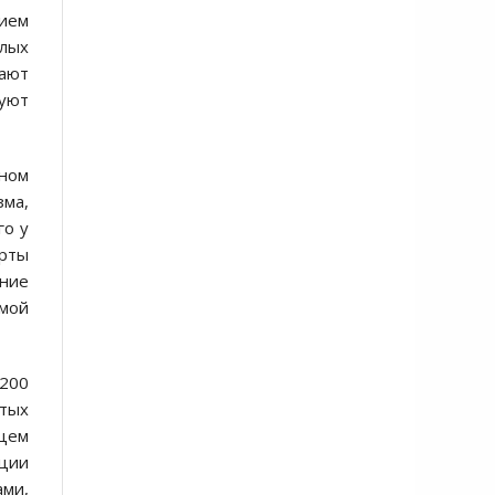
нием
елых
пают
уют
чном
зма,
го у
орты
ание
амой
 200
стых
йцем
ации
ами,