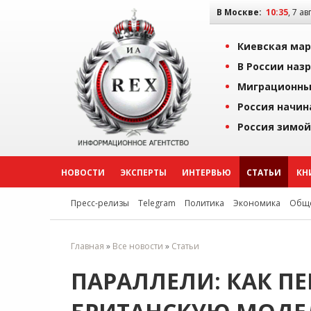
В Москве:
10:35
, 7 ав
Киевская мар
В России наз
Миграционны
Россия начин
Россия зимой
НОВОСТИ
ЭКСПЕРТЫ
ИНТЕРВЬЮ
СТАТЬИ
КН
Пресс-релизы
Telegram
Политика
Экономика
Обще
Главная
»
Все новости
»
Статьи
ПАРАЛЛЕЛИ: КАК П