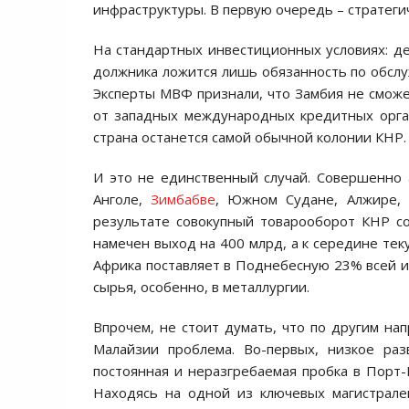
инфраструктуры. В первую очередь – стратег
На стандартных инвестиционных условиях: ден
должника ложится лишь обязанность по обслу
Эксперты МВФ признали, что Замбия не сможе
от западных международных кредитных орган
страна останется самой обычной колонии КНР.
И это не единственный случай. Совершенно
Анголе,
Зимбабве
, Южном Судане, Алжире, 
результате совокупный товарооборот КНР со
намечен выход на 400 млрд, а к середине тек
Африка поставляет в Поднебесную 23% всей и
сырья, особенно, в металлургии.
Впрочем, не стоит думать, что по другим нап
Малайзии проблема. Во-первых, низкое раз
постоянная и неразгребаемая пробка в Порт-
Находясь на одной из ключевых магистрале