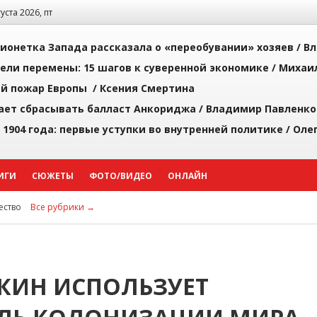
густа 2026, пт
ионетка Запада рассказала о «переобувании» хозяев /
Вл
рели перемены: 15 шагов к суверенной экономике /
Михаи
й пожар Европы /
Ксения Смертина
ает сбрасывать балласт Анкориджа /
Владимир Павленко
 1904 года: первые уступки во внутренней политике /
Оле
ИГИ
СЮЖЕТЫ
ФОТО/ВИДЕО
ОНЛАЙН
ство
Все рубрики →
ЕКИН ИСПОЛЬЗУЕТ