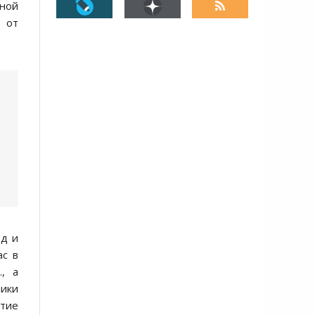
ной
 от
рд и
ас в
, а
ники
итие