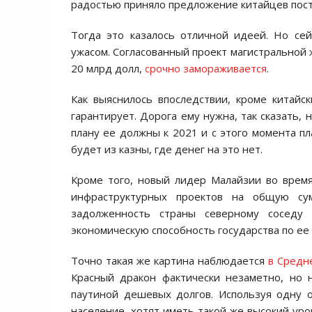
радостью приняло предложение китайцев пос
Тогда это казалось отличной идеей. Но се
ужасом. Согласованный проект магистральной
20 млрд долл,
срочно замораживается
.
Как выяснилось впоследствии, кроме китайск
гарантирует. Дорога ему нужна, так сказать, 
плану ее должны к 2021 и с этого момента пл
будет из казны, где денег на это нет.
Кроме того, новый лидер Малайзии во время
инфраструктурных проектов на общую су
задолженность страны северному соседу
экономическую способность государства по ее
Точно такая же картина наблюдается
в Средн
Красный дракон фактически незаметно, но 
паутиной дешевых долгов. Используя одну о
население, хотят иметь такой же высокий уро