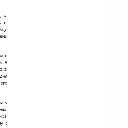
, на
сть.
мощи
мени
я в
е. В
2020
одня
ного
ла у
рых,
ира.
лу с