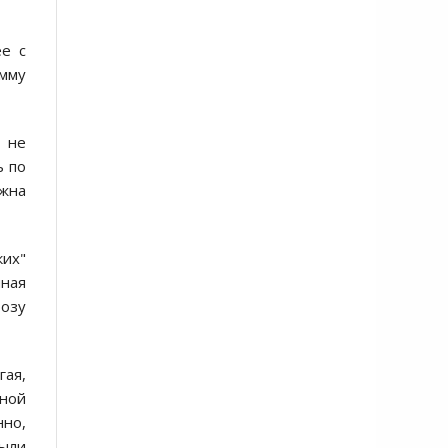
ее с
умму
у не
ь по
лжна
ких"
ная
озу
гая,
чной
нно,
были