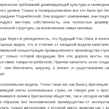
С переносом требований доминирующей культуры и низведе
го уровня. Только в позапрошлом веке все это было про б
 граждане Поднебесной. Они владеют компаниями, они поку
ендуют местную собственность, они полностью формир
енческой структуры, за исключением самых низовых.
уда берется убежденность, что будущий Pax China, в коне
 Хорошо видно, что, в отличие от западной модели капитали
ксимальной концентрации промышленного производства стро
" только готовой продукции. Все эти дороги, мосты, п
оставки товара потребителю. Причем заплатить за их созд
, чем обеспечить загрузку, а значит, и существование с
щи.
 колониальная модель. Точно такая же, как была у британцев
равящей элиты колониальных стран, не говоря уже о про
инимался своим в британском обществе, так и сегодня кита
м образом, все экономические преимущества от эксплуат
чать только метрополия, к которой никто, включая нас с в