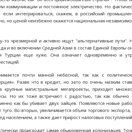
ли коммуникации и постоянное электричество. Но фактиче
, если интегрироваться, скажем, в российский промышле
но, но ценой неизбежно окажется национальная независимо
у-то чрезмерной и активно ищут "альтернативные пути". 
 да и во включении Средней Азии в состав Единой Европы о
ия Турции еще хуже. Она означает одновременно и утр
вестиций.
нимается почти манной небесной, так как с политическ
рция». Разве что в кредит, но зато по очень низким став
а крупные магистральные мегапроекты, приходит множес
сы. Но их тоже встречают с радостью, так как обычно
менно как бы убивает двух зайцев. Появляются новые раб
 туго. Во-вторых, увеличивается объем торгового экспорта,
ед населением, а также дает прирост налоговых поступлений
ктически происходит самая обыкновенная колонизация. Точ