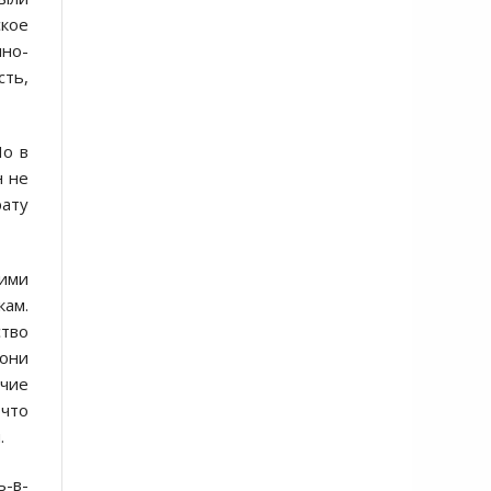
ское
нно-
сть,
Но в
н не
ату
ими
кам.
тво
 они
очие
 что
.
ь-в-