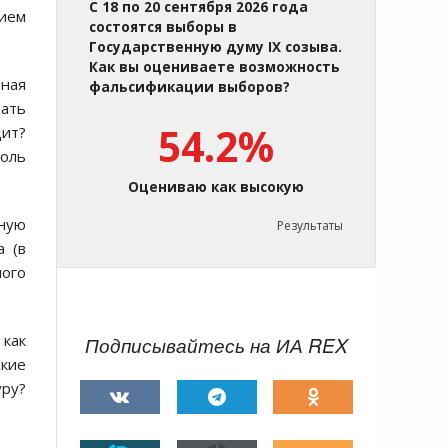
С 18 по 20 сентября 2026 года
нием
состоятся выборы в
Государственную думу IX созыва.
Как вы оцениваете возможность
ьная
фальсификации выборов?
ать
54.2%
ит?
роль
Оцениваю как высокую
ную
Результаты
а (в
ного
 как
Подписывайтесь на ИА REX
ские
уру?