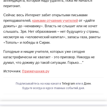
аппендицита, который надо удалять, пока не начался
перитонит.
Сейчас весь Интернет забит открытыми письмами
преподавателей,
криками отчаяния учителей
от «дайте
дожить» до «ненавижу». Власть не слышит или не хочет
слышать. Зря. Нет образования – нет будущего у страны,
несмотря на «человеческий капитал», запасы газа, ракеты
«Тополь» и победы в Сирии.
Голодные и нищие учителя, которых уже сегодня
катастрофически не хватает - это приговор. Никогда не
думал, что доживу до такой ситуации. Горько…"
Источник:
Примечания.ру
Подписывайтесь на наш канал в
Telegram
или в
Дзен
.
Будьте всегда в курсе главных событий дня.