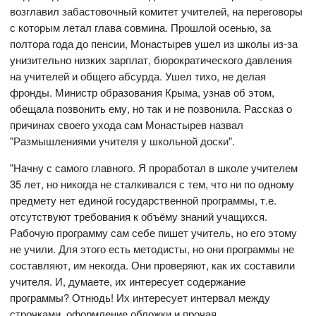
возглавил забастовочный комитет учителей, на переговоры
с которым летал глава совмина. Прошлой осенью, за
полтора года до пенсии, Монастырев ушел из школы из-за
унизительно низких зарплат, бюрократического давления
на учителей и общего абсурда. Ушел тихо, не делая
фронды. Министр образования Крыма, узнав об этом,
обещала позвонить ему, но так и не позвонила. Рассказ о
причинах своего ухода сам Монастырев назвал
"Размышлениями учителя у школьной доски".
"Начну с самого главного. Я проработал в школе учителем
35 лет, но никогда не сталкивался с тем, что ни по одному
предмету нет единой государственной программы, т.е.
отсутствуют требования к объёму знаний учащихся.
Рабочую программу сам себе пишет учитель, но его этому
не учили. Для этого есть методисты, но они программы не
составляют, им некогда. Они проверяют, как их составили
учителя. И, думаете, их интересует содержание
программы? Отнюдь! Их интересует интервал между
строчками, оформление обложки и прочая