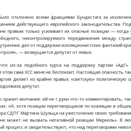
было отклонено всеми фракциями Бундестага за исключе
ушением действующего европейского законодательства. По
йне правым только усиливает их опасные позиции — когда
бодного, неконтролируемого передвижения между стран
нутренних дел от поддержки изоляционистских фантазий кр
нтроля», — возмущается депутат от левых.
что из-за подобного курса на поддержку партии «АдГ»
 этом сама ХСС меня не беспокоит. Настоящая опасность та
ртия делает из крайне правых «светскую» политическую с
одолжила депутат.
 хранит молчание: ей не с руки что-то комментировать, так
рах. «И, хотя позиции переговорщиков по коалиции в обще
дера СДПГ Мартина Шульца на ужесточение своих требовани
 не может не вызвать негативной реакции Меркель». В л
ый процесс и свидетельствуют, что над переговорами нево