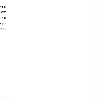
тивы
орее
ах в
акую
ень