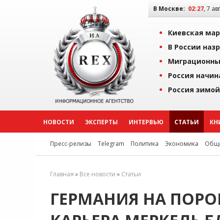
В Москве:
02:27
, 7 ав
Киевская мар
В России наз
Миграционны
Россия начин
Россия зимой
НОВОСТИ
ЭКСПЕРТЫ
ИНТЕРВЬЮ
СТАТЬИ
КН
Пресс-релизы
Telegram
Политика
Экономика
Обще
Главная
»
Все новости
»
Статьи
ГЕРМАНИЯ НА ПОРО