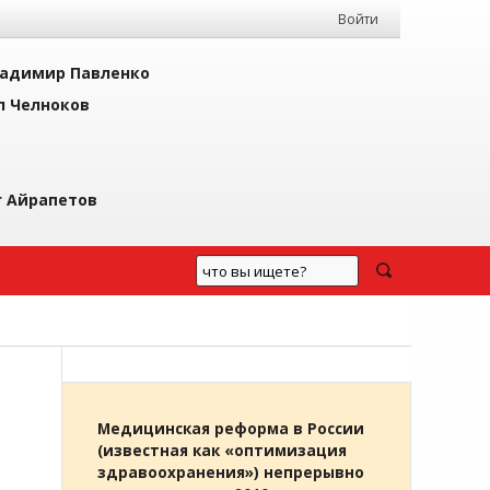
Войти
адимир Павленко
л Челноков
г Айрапетов
Медицинская реформа в России
(известная как «оптимизация
здравоохранения») непрерывно