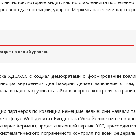
лантистов, которые видят, как их ставленница постепенно
рьезно сдает позиции, удар по Меркель нанесли и партнер
ходит на новый уровень
лока ХДС/ХСС с социал-демократами о формировании коал
инистра внутренних дел Баварии делает заявление о том,
ава и надо закручивать гайки в вопросе контроля за грани
х партнеров по коалиции немецкие левые: они назвали т
еты Junge Welt депутат Бундестага Улла Йелпке пишет в да
аварии Херманн, представляющий партию ХСС, присоединил
систематического пограничного контроля по всей федерал