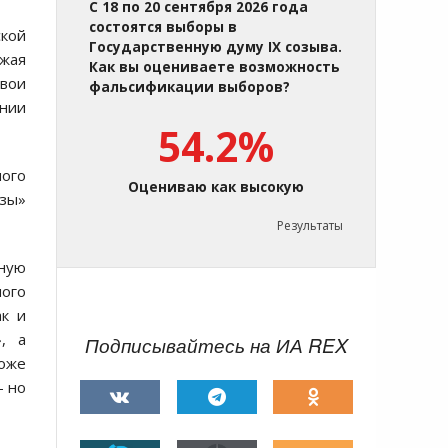
С 18 по 20 сентября 2026 года
состоятся выборы в
ской
Государственную думу IX созыва.
ижая
Как вы оцениваете возможность
свои
фальсификации выборов?
нии
54.2%
ного
Оцениваю как высокую
узы»
Результаты
дную
мого
ак и
, а
Подписывайтесь на ИА REX
роже
— но