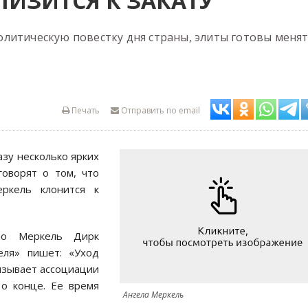
ЛИЗИТСЯ К ЗАКАТУ
литическую повестку дня страны, элиты готовы меня
Печать
Отправить по email
зу несколько ярких
говорят о том, что
еркель клонится к
по Меркель Дирк
еля» пишет: «Уход
ызывает ассоциации
 о конце. Ее время
Ангела Меркель