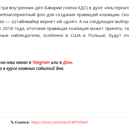
тра внутренних дел Баварии (члена ХДС) в духе «Альтерна
неблагоприятный фон для создания правящей коалиции. Ск
иво — Штайнмайер вернет ей «долг». А на следующих выбор
е 2018 года, итоговая правящая коалиция может принять т
нные наблюдатели, особенно в США и Польше, будут оч
на наш канал в
Telegram
или в
Дзен
.
а в курсе главных событий дня.
Ссылка:
https://iarex.ru/articles/54919.html