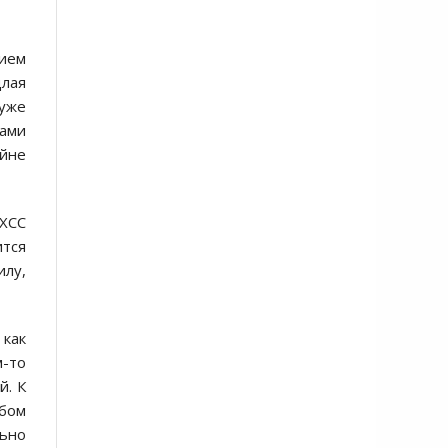
нием
длая
 уже
ами
айне
 ХСС
ится
илу,
 как
м-то
й. К
юбом
льно