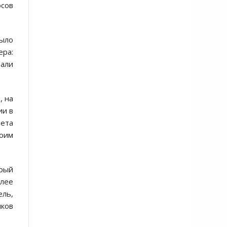
осов
рыло
ера:
вали
, на
ии в
нета
воим
орый
олее
ель,
иков