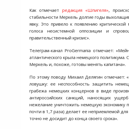
Как отмечает
редакция «Шпигеля»
, происх
стабильности Меркель долгие годы выхолащив
явку. Это привело к появлению критической
голоса несистемной оппозиции и спрово
правительственный кризис».
Телеграм-канал ProGermania отмечает: «Ме
атлантического крыла немецкого политикума. 
Меркель и, похоже, готовы менять капитана».
По этому поводу Михаил Делягин отмечает: 
ловушку: ее неспособность защитить немец
грабежа немецких концернов в виде произв
антироссийских санкций, наносящих ущерб
нежелание уничтожить немецкую экономику пе
почти в 1,7 раза) делает ее неприемлемой для
точно не досидит до конца своего срока».