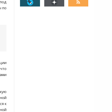
 под
ы по
иции
 что
цами
акую
нной
ся к
ьной