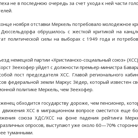
пеха не в последнюю очередь за счет ухода к ней части гол
елей.
в конце ноября отставки Меркель потребовало молодежное к
Дюссельдорфа обрушилось с жесткой критикой на канцл
ат политической силы на выборах с 1949 года и потребо
съезд немецкой партии «Христианско-социальный союз» (ХСС)
орст Зеехофер уйдет с должности премьер-министра Бавар
собой пост председателя ХСС. Главой регионального каби
сов федеральной земли Маркус Зёдер, который известен с
онной политике Меркель, чем Зеехофер.
женец обходится государству дороже, чем пенсионер, кот
р движения ХСС в миграционном вопросе сместится еще б
олжения союза ХДС/ХСС на фоне падения рейтинга Мерк
м различных опросов, выступают уже около 60—70% сторонн
лее туманными.