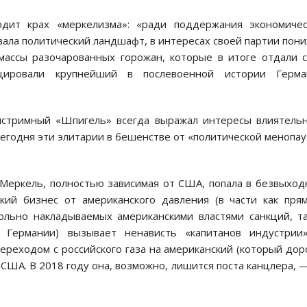
одит крах «меркелизма»: «ради поддержания экономиче
ала политический ландшафт, в интересах своей партии пон
 массы разочарованных горожан, которые в итоге отдали 
цировали крупнейший в послевоенной истории Герма
йнстримный «Шпигель» всегда выражал интересы влиятель
Сегодня эти элитарии в бешенстве от «политической менопа
«Меркель, полностью зависимая от США, попала в безвыхо
кий бизнес от американского давления (в части как пря
ольно накладываемых американскими властями санкций, т
 Германии) вызывает ненависть «капитанов индустрии»
реходом с российского газа на американский (который до
 США. В 2018 году она, возможно, лишится поста канцлера, 