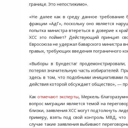
границе. Это непостижимо».
«Не далее как в среду данное требование 
фракции «АдГ», поскольку оно является нар
попытка министра втереться в доверие к кра
ХСС это поймет? Действующий принцип сво
Евросоюза не удержал баварского министра в
правых, требующих введения пограничного ко
«Выборы в Бундестаг продемонстрировали, 
потерял значительную часть избирателей. При
здесь в том, что подобными инициативами па
действия которой обсуждает общество», — пр
Как
отмечают эксперты
, Меркель благоразумно
вопрос миграции является темой на перегово
близки, заявления ХСС могут подтолкнуть ли
примеру, взять под свой контроль МВД, что
случае такие заявления выбивают переговорн