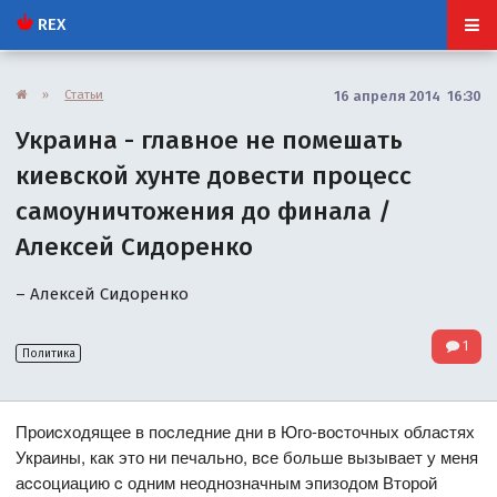
REX
»
Статьи
16 апреля 2014 16:30
Украина - главное не помешать
киевской хунте довести процесс
самоуничтожения до финала /
Алексей Сидоренко
– Алексей Сидоренко
1
Политика
Проиcходящее в поcледние дни в Юго-воcточных облаcтях
Украины, как это ни печально, вcе больше вызывает у меня
аccоциацию c одним неоднозначным эпизодом Второй