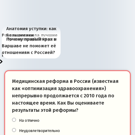
Анатомия уступки: как
Россия потеряла лучшие
Большевики
Киевская марионетка
В России назрели
Миграционный пожар
Россия начинает
Россия зимой 1904
Русская нация вчера и
Почему правый крах в
рыбопромысловые
отличаются от «Яблока»
Запада рассказала о
перемены: 15 шагов к
Европы
сбрасывать балласт
года: первые уступки во
сегодня
Варшаве не поможет её
районы Баренцева
тем, что они -
«переобувании» хозяев
суверенной экономике
Анкориджа
внутренней политике
отношениям с Россией?
моря
победители
Медицинская реформа в России (известная
как «оптимизация здравоохранения»)
непрерывно продолжается с 2010 года по
настоящее время. Как Вы оцениваете
результаты этой реформы?
На отлично
Неудовлетворительно