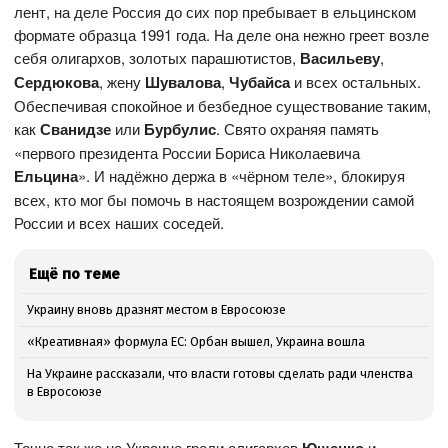
лент, на деле Россия до сих пор пребывает в ельцинском
формате образца 1991 года. На деле она нежно греет возле
себя олигархов, золотых парашютистов,
Васильеву
,
Сердюкова
, жену
Шувалова
,
Чубайса
и всех остальных.
Обеспечивая спокойное и безбедное существование таким,
как
Сванидзе
или
Бурбулис
. Свято охраняя память
«первого президента России Бориса Николаевича
Ельцина
». И надёжно держа в «чёрном теле», блокируя
всех, кто мог бы помочь в настоящем возрождении самой
России и всех наших соседей.
Ещё по теме
Украину вновь дразнят местом в Евросоюзе
«Креативная» формула ЕС: Орбан вышел, Украина вошла
На Украине рассказали, что власти готовы сделать ради членства
в Евросоюзе
Точно так же на Украине грели олигархов
Ющенко
и