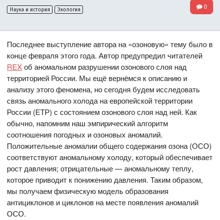
0
Наука и история
Экология
Последнее выступление автора на «озоновую» тему было в
конце февраля этого года. Автор предупредил читателей
REX
об аномальном разрушении озонового слоя над
территорией России. Мы ещё вернёмся к описанию и
анализу этого феномена, но сегодня будем исследовать
связь аномального холода на европейской территории
России (ЕТР) с состоянием озонового слоя над ней. Как
обычно, напомним наш эмпирический алгоритм
соотношения погодных и озоновых аномалий.
Положительные аномалии общего содержания озона (ОСО)
соответствуют аномальному холоду, который обеспечивает
рост давления; отрицательные — аномальному теплу,
которое приводит к понижению давления. Таким образом,
мы получаем физическую модель образования
антициклонов и циклонов на месте появления аномалий
ОСО.