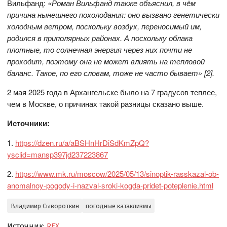
Вильфанд:
«Роман Вильфанд также объяснил, в чём
причина нынешнего похолодания: оно вызвано генетически
холодным ветром, поскольку воздух, переносимый им,
родился в приполярных районах. А поскольку облака
плотные, то солнечная энергия через них почти не
проходит, поэтому она не может влиять на тепловой
баланс. Такое, по его словам, тоже не часто бывает» [2].
2 мая 2025 года в Архангельске было на 7 градусов теплее,
чем в Москве, о причинах такой разницы сказано выше.
Источники:
1.
https://dzen.ru/a/aBSHnHrDiSdKmZpQ?
ysclid=mansp397jd237223867
2.
https://www.mk.ru/moscow/2025/05/13/sinoptik-rasskazal-ob-
anomalnoy-pogody-i-nazval-sroki-kogda-pridet-poteplenie.html
Владимир Сывороткин
погодные катаклизмы
Источник:
REX