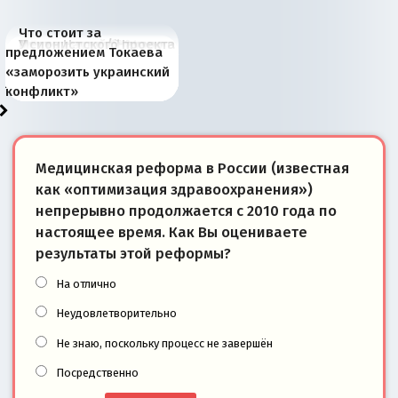
Что стоит за
В России назрели
Миграционный пожар
Россия начинает
Россия зимой 1904
Русская нация вчера и
Почему правый крах в
Место Науру / Науэро в
У сионистского проекта
предложением Токаева
перемены: 15 шагов к
Европы
сбрасывать балласт
года: первые уступки во
сегодня
Варшаве не поможет её
современной истории
появилось украинское
«заморозить украинский
суверенной экономике
Анкориджа
внутренней политике
отношениям с Россией?
Южной Осетии
измерение
конфликт»
Медицинская реформа в России (известная
как «оптимизация здравоохранения»)
непрерывно продолжается с 2010 года по
настоящее время. Как Вы оцениваете
результаты этой реформы?
На отлично
Неудовлетворительно
Не знаю, поскольку процесс не завершён
Посредственно