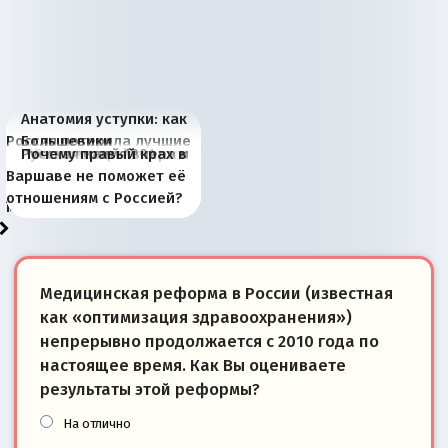
Анатомия уступки: как
Россия потеряла лучшие
Большевики
Киевская марионетка
В России назрели
Миграционный пожар
Россия начинает
Россия зимой 1904
Русская нация вчера и
Почему правый крах в
рыбопромысловые
отличаются от «Яблока»
Запада рассказала о
перемены: 15 шагов к
Европы
сбрасывать балласт
года: первые уступки во
сегодня
Варшаве не поможет её
районы Баренцева
тем, что они -
«переобувании» хозяев
суверенной экономике
Анкориджа
внутренней политике
отношениям с Россией?
моря
победители
Медицинская реформа в России (известная
как «оптимизация здравоохранения»)
непрерывно продолжается с 2010 года по
настоящее время. Как Вы оцениваете
результаты этой реформы?
На отлично