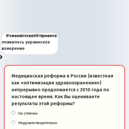
Киевская марионетка
В России назрели
Миграционный пожар
Россия начинает
Россия зимой 1904
Русская нация вчера и
Почему правый крах в
Место Науру / Науэро в
У сионистского проекта
Запада рассказала о
перемены: 15 шагов к
Европы
сбрасывать балласт
года: первые уступки во
сегодня
Варшаве не поможет её
современной истории
появилось украинское
«переобувании» хозяев
суверенной экономике
Анкориджа
внутренней политике
отношениям с Россией?
Южной Осетии
измерение
Медицинская реформа в России (известная
как «оптимизация здравоохранения»)
непрерывно продолжается с 2010 года по
настоящее время. Как Вы оцениваете
результаты этой реформы?
На отлично
Неудовлетворительно