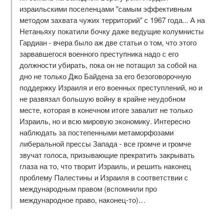
израильскими поселенцами "самым эффективным
методом захвата чужих территорий" с 1967 года... А на
Нетаньяху покатили бочку даже ведущие колумнисты
Гардиан - вчера было аж две статьи о том, что этого
зарвавшегося военного преступника надо с его
должности убирать, пока он не потащил за собой на
дно не только Джо Байдена за его безоговорочную
поддержку Израиля и его военных преступлений, но и
не развязал большую войну в крайне неудобном
месте, которая в конечном итоге завалит не только
Израиль, но и всю мировую экономику. Интересно
наблюдать за постепенными метаморфозами
либеральной прессы Запада - все громче и громче
звучат голоса, призывающие прекратить закрывать
глаза на то, что творит Израиль, и решить наконец
проблему Палестины и Израиля в соответствии с
международным правом (вспомнили про
международное право, наконец-то)…