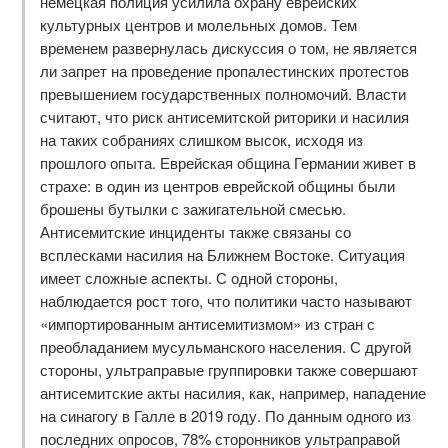
немецкая полиция усилила охрану еврейских
культурных центров и молельных домов. Тем
временем развернулась дискуссия о том, не является
ли запрет на проведение пропалестинских протестов
превышением государственных полномочий. Власти
считают, что риск антисемитской риторики и насилия
на таких собраниях слишком высок, исходя из
прошлого опыта. Еврейская община Германии живет в
страхе: в один из центров еврейской общины были
брошены бутылки с зажигательной смесью.
Антисемитские инциденты также связаны со
всплесками насилия на Ближнем Востоке. Ситуация
имеет сложные аспекты. С одной стороны,
наблюдается рост того, что политики часто называют
«импортированным антисемитизмом» из стран с
преобладанием мусульманского населения. С другой
стороны, ультраправые группировки также совершают
антисемитские акты насилия, как, например, нападение
на синагогу в Галле в 2019 году. По данным одного из
последних опросов, 78% сторонников ультраправой