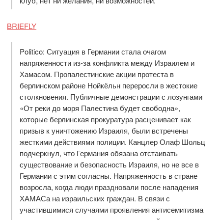
клуб, нет ни желания, ни возможностей.
BRIEFLY
Politico: Ситуация в Германии стала очагом
напряженности из-за конфликта между Израилем и
Хамасом. Пропалестинские акции протеста в
берлинском районе Нойкёльн переросли в жестокие
столкновения. Публичные демонстрации с лозунгами
«От реки до моря Палестина будет свободна»,
которые берлинская прокуратура расценивает как
призыв к уничтожению Израиля, были встречены
жесткими действиями полиции. Канцлер Олаф Шольц
подчеркнул, что Германия обязана отстаивать
существование и безопасность Израиля, но не все в
Германии с этим согласны. Напряженность в стране
возросла, когда люди праздновали после нападения
ХАМАСа на израильских граждан. В связи с
участившимися случаями проявления антисемитизма