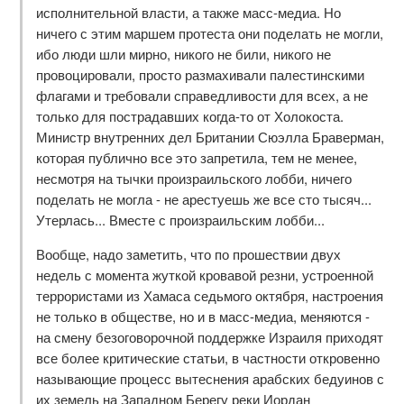
исполнительной власти, а также масс-медиа. Но
ничего с этим маршем протеста они поделать не могли,
ибо люди шли мирно, никого не били, никого не
провоцировали, просто размахивали палестинскими
флагами и требовали справедливости для всех, а не
только для пострадавших когда-то от Холокоста.
Министр внутренних дел Британии Сюэлла Браверман,
которая публично все это запретила, тем не менее,
несмотря на тычки произраильского лобби, ничего
поделать не могла - не арестуешь же все сто тысяч...
Утерлась... Вместе с произраильским лобби...
Вообще, надо заметить, что по прошествии двух
недель с момента жуткой кровавой резни, устроенной
террористами из Хамаса седьмого октября, настроения
не только в обществе, но и в масс-медиа, меняются -
на смену безоговорочной поддержке Израиля приходят
все более критические статьи, в частности откровенно
называющие процесс вытеснения арабских бедуинов с
их земель на Западном Берегу реки Иордан