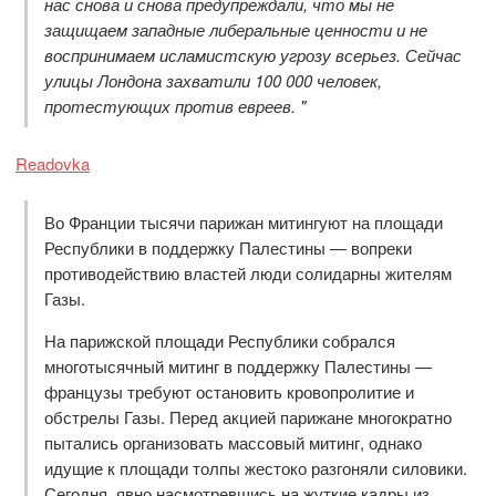
нас снова и снова предупреждали, что мы не
защищаем западные либеральные ценности и не
воспринимаем исламистскую угрозу всерьез. Сейчас
улицы Лондона захватили 100 000 человек,
протестующих против евреев. "
Readovka
Во Франции тысячи парижан митингуют на площади
Республики в поддержку Палестины — вопреки
противодействию властей люди солидарны жителям
Газы.
На парижской площади Республики собрался
многотысячный митинг в поддержку Палестины —
французы требуют остановить кровопролитие и
обстрелы Газы. Перед акцией парижане многократно
пытались организовать массовый митинг, однако
идущие к площади толпы жестоко разгоняли силовики.
Сегодня, явно насмотревшись на жуткие кадры из