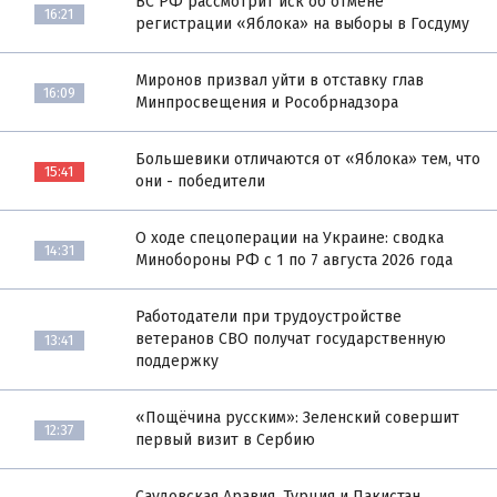
ВС РФ рассмотрит иск об отмене
16:21
регистрации «Яблока» на выборы в Госдуму
Миронов призвал уйти в отставку глав
16:09
Минпросвещения и Рособрнадзора
Большевики отличаются от «Яблока» тем, что
15:41
они - победители
О ходе спецоперации на Украине: сводка
14:31
Минобороны РФ с 1 по 7 августа 2026 года
Работодатели при трудоустройстве
ветеранов СВО получат государственную
13:41
поддержку
«Пощёчина русским»: Зеленский совершит
12:37
первый визит в Сербию
Саудовская Аравия, Турция и Пакистан