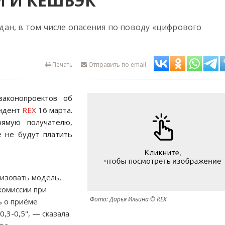
 И КЕШБЭК
ан, в том числе опасения по поводу «цифрового
Печать
Отправить по email
законопроектов об
ондент
REX
16 марта.
ямую получателю,
е не будут платить
изовать модель,
комиссии при
Фото: Дарья Ильина © REX
ь о приёме
0,3-0,5", — сказала