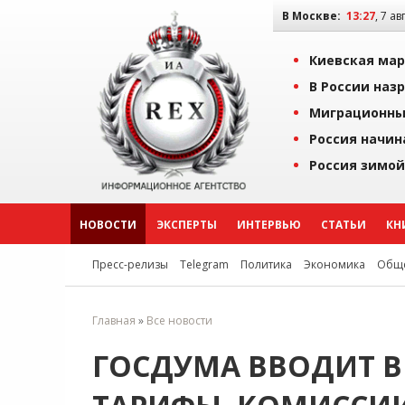
В Москве:
13:27
, 7 ав
Киевская мар
В России наз
Миграционны
Россия начин
Россия зимой
НОВОСТИ
ЭКСПЕРТЫ
ИНТЕРВЬЮ
СТАТЬИ
КН
Пресс-релизы
Telegram
Политика
Экономика
Обще
Главная
»
Все новости
ГОСДУМА ВВОДИТ В