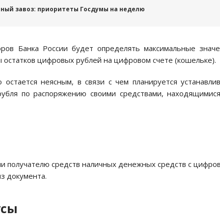
рный завоз: приоритеты Госдумы на неделю
оров Банка России будет определять максимальные знач
 остатков цифровых рублей на цифровом счете (кошельке).
 остается неясным, в связи с чем планируется устанавли
рубля по распоряжению своими средствами, находящимис
и получателю средств наличных денежных средств с цифро
из документа.
усы