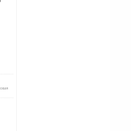
и
овая