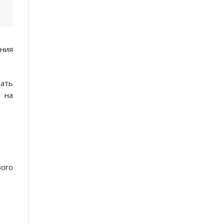
ения
вать
я на
вого