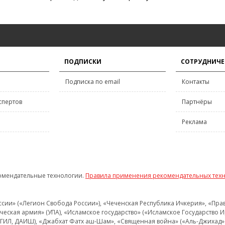
ПОДПИСКИ
СОТРУДНИЧЕ
Подписка по email
Контакты
спертов
Партнёры
Реклама
омендательные технологии.
Правила применения рекомендательных тех
и» («Легион Свобода России»), «Чеченская Республика Ичкерия», «Правый
еская армия» (УПА), «Исламское государство» («Исламское Государство И
 ИГИЛ, ДАИШ), «Джабхат Фатх аш-Шам», «Священная война» («Аль-Джихад» 