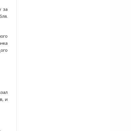
у за
ля.
ого
анка
ого
азал
в, и