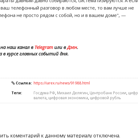
параты давным-давно собираются, систематизируются. А есл
 ваш телефонный разговор в любом месте, то вам лучше не
ефона не просто рядом с собой, но и в вашем доме", —
на наш канал в
Telegram
или в
Дзен
.
а в курсе главных событий дня.
Ссылка:
https://iarex.ru/news/91988.html
Теги:
Госдума РФ
,
Михаил Делягин
,
Центробанк России
,
цифр
валюта
,
цифровая экономика
,
цифровой рубль
ить коментарий к данному материалу отключена.