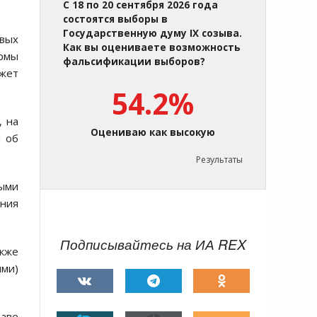
С 18 по 20 сентября 2026 года
состоятся выборы в
Государственную думу IX созыва.
овых
Как вы оцениваете возможность
ормы
фальсификации выборов?
ожет
54.2%
, на
Оцениваю как высокую
и об
Результаты
выми
ения
Подписывайтесь на ИА REX
акже
ми)
раве