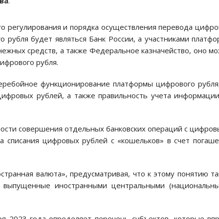
ва
.
го регулирования и порядка осуществления перевода цифр
о рубля будет являться Банк России, а участниками платф
нежных средств, а также Федеральное казначейство, оно м
ифрового рубля.
перебойное функционирование платформы цифрового рубля
цифровых рублей, а также правильность учета информаци
ости совершения отдельных банковских операций с цифро
ла списания цифровых рублей с «кошельков» в счет погаш
транная валюта», предусматривая, что к этому понятию т
, выпущенные иностранными центральными (национальны
ря 2023 года определяет перечень субъектов, которые вп