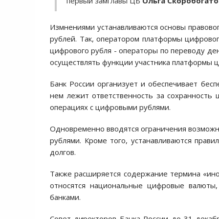
первый замглавы ЦБ
Ольга Скоробогато
Измнениями устанавливаются основы правово
рублей. Так, оператором платформы цифровог
цифрового рубля - операторы по переводу де
осуществлять функции участника платформы ц
Банк России организует и обеспечивает бес
нем лежит ответственность за сохранность 
операциях с цифровыми рублями.
Одновременно вводятся ограничения возможн
рублями. Кроме того, устанавливаются прави
долгов.
Также расширяется содержание термина «инос
относятся национальные цифровые валюты
банками.
Совет директоров Банка России до 31 декаб