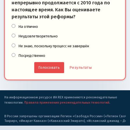
непрерывно продолжается с 2010 года по
настоящее время. Как Вы оцениваете
результаты этой реформы?
На отлично
Неудовлетворительно
Не знаю, поскольку процесс не завершён
Посредственно
Результаты
На информационном ресурсе ИА REX применяются рекомендательные
технологии.
Правила применения рекомендательных технологий
.
В России запрещены организации Легион «Свобода России» («Легион Свобода
Тахрир», «Имарат Кавказ» («Кавказский Эмират»), «Исламский джихад – Дж
«Голос Америки», «Левада-Центр», «Idel.Реалии», Кавказ.Реалии, Крым.Реал