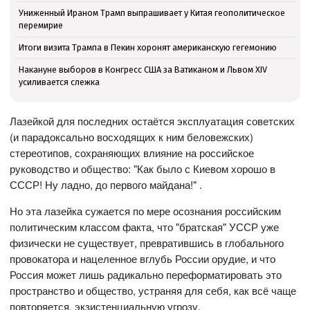
Униженный Ираном Трамп выпрашивает у Китая геополитическое
перемирие
Итоги визита Трампа в Пекин хоронят американскую гегемонию
Накануне выборов в Конгресс США за Ватиканом и Львом XIV
усиливается слежка
Лазейкой для последних остаётся эксплуатация советских
(и парадоксально восходящих к ним беловежских)
стереотипов, сохраняющих влияние на российское
руководство и общество: "Как было с Киевом хорошо в
СССР! Ну ладно, до первого майдана!" .
Но эта лазейка сужается по мере осознания российским
политическим классом факта, что "братская" УССР уже
физически не существует, превратившись в глобального
провокатора и нацеленное вглубь России орудие, и что
Россия может лишь радикально переформатировать это
пространство и общество, устраняя для себя, как всё чаще
повторяется, экзистенциальную угрозу.