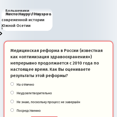
Большевики
Киевская марионетка
В России назрели
Миграционный пожар
Россия начинает
Россия зимой 1904
Русская нация вчера и
Почему правый крах в
Место Науру / Науэро в
отличаются от «Яблока»
Запада рассказала о
перемены: 15 шагов к
Европы
сбрасывать балласт
года: первые уступки во
сегодня
Варшаве не поможет её
современной истории
тем, что они -
«переобувании» хозяев
суверенной экономике
Анкориджа
внутренней политике
отношениям с Россией?
Южной Осетии
победители
Медицинская реформа в России (известная
как «оптимизация здравоохранения»)
непрерывно продолжается с 2010 года по
настоящее время. Как Вы оцениваете
результаты этой реформы?
На отлично
Неудовлетворительно
Не знаю, поскольку процесс не завершён
Посредственно