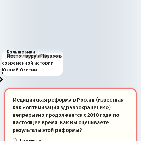
Большевики
Киевская марионетка
В России назрели
Миграционный пожар
Россия начинает
Россия зимой 1904
Русская нация вчера и
Почему правый крах в
Место Науру / Науэро в
отличаются от «Яблока»
Запада рассказала о
перемены: 15 шагов к
Европы
сбрасывать балласт
года: первые уступки во
сегодня
Варшаве не поможет её
современной истории
тем, что они -
«переобувании» хозяев
суверенной экономике
Анкориджа
внутренней политике
отношениям с Россией?
Южной Осетии
победители
Медицинская реформа в России (известная
как «оптимизация здравоохранения»)
непрерывно продолжается с 2010 года по
настоящее время. Как Вы оцениваете
результаты этой реформы?
На отлично