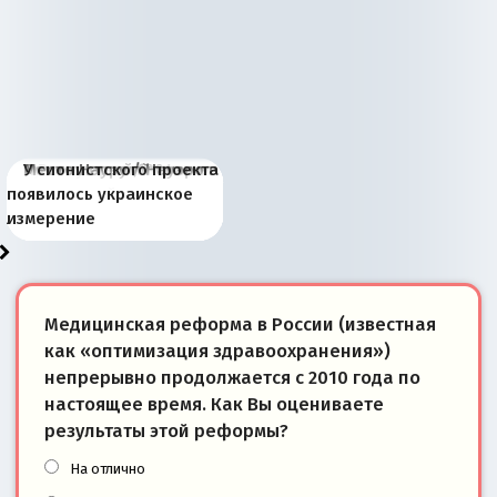
Киевская марионетка
В России назрели
Миграционный пожар
Россия начинает
Россия зимой 1904
Русская нация вчера и
Почему правый крах в
Место Науру / Науэро в
У сионистского проекта
Запада рассказала о
перемены: 15 шагов к
Европы
сбрасывать балласт
года: первые уступки во
сегодня
Варшаве не поможет её
современной истории
появилось украинское
«переобувании» хозяев
суверенной экономике
Анкориджа
внутренней политике
отношениям с Россией?
Южной Осетии
измерение
Медицинская реформа в России (известная
как «оптимизация здравоохранения»)
непрерывно продолжается с 2010 года по
настоящее время. Как Вы оцениваете
результаты этой реформы?
На отлично