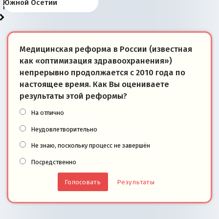
«переобувании» хозяев
суверенной экономике
Анкориджа
внутренней политике
отношениям с Россией?
Южной Осетии
победители
Медицинская реформа в России (известная
как «оптимизация здравоохранения»)
непрерывно продолжается с 2010 года по
настоящее время. Как Вы оцениваете
результаты этой реформы?
На отлично
Неудовлетворительно
Не знаю, поскольку процесс не завершён
Посредственно
Результаты