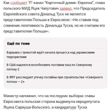
Как
сообщает
ТГ-канал "Карточный домик: Европоа", глава
польского МИД Яцек Чапутович
заявил
, что Председатель
Европейского совета Дональд Туск не является
представителем Польши в Евросоюзе: «Не ставим под
сомнение легитимность Дональда Туска, но не считаем его
представителем Польши».
Ещё по теме
Варшава с тревогой ждёт начала процесса над украинскими
террористами
В США надеются возобновить поставки газа по Северному
потоку-2
В ФРГ расследуют утечку гостайны при строительстве «Северного
потока — 2»
Министр напомнил, что на последних выборах главы
Евросовета польская сторона выдвинула евродепутата
Яцека Сариуша-Вольского, а кандидатуру Туска