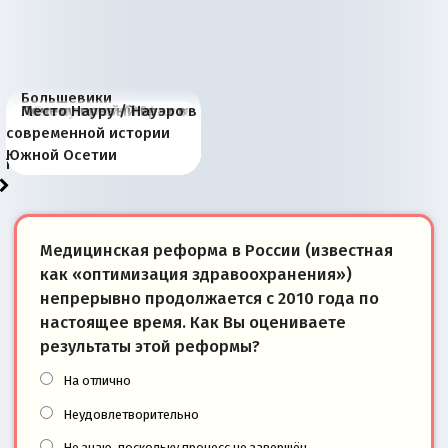
Большевики
Киевская марионетка
В России назрели
Миграционный пожар
Россия начинает
Россия зимой 1904
Русская нация вчера и
Почему правый крах в
Место Науру / Науэро в
отличаются от «Яблока»
Запада рассказала о
перемены: 15 шагов к
Европы
сбрасывать балласт
года: первые уступки во
сегодня
Варшаве не поможет её
современной истории
тем, что они -
«переобувании» хозяев
суверенной экономике
Анкориджа
внутренней политике
отношениям с Россией?
Южной Осетии
победители
Медицинская реформа в России (известная
как «оптимизация здравоохранения»)
непрерывно продолжается с 2010 года по
настоящее время. Как Вы оцениваете
результаты этой реформы?
На отлично
Неудовлетворительно
Не знаю, поскольку процесс не завершён