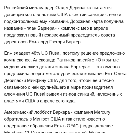
Российский миллиардер Олдег Дерипаска пытается
договориться с властями США о снятии санкций с него и
подконтрольных ему компаний. Дорожная карта получила
название «план Баркера» - комплекс мер в апреле
предложил новый независимый председатель совета
директоров En+ лорд Грегори Баркер.
En+ владеет 48% UC Rusal, поэтому решение предложено
комплексное. Александр Ратников на сайте «Открытые
медиа» изложил детали «плана Баркера» — что именно
предложила энерго-металлургическая компания En+ Олега
Дерипаски Минфину США для того, чтобы её и тесно
связанного с ней крупнейшего в мире производителя
алюминия UС Rusal вывели из-под санкций, наложенных
властями США в апреле сего года.
Американский лоббист Баркера - компания Mercury
обратилась в Минюст США и так стало известно
содержание обращения En+ в OFAC (подразделение
Минфина США отвечающее за санкции). Mercury