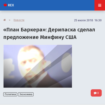
REX
»
Новости
25 июля 2018 16:30
«План Баркера»: Дерипаска сделал
предложение Минфину США
0
Политика
Экономика