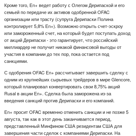
Кроме того, En+ ведет работу с Олегом Дерипаской и его
семьей по передаче их активов одобренной OFAC
организации или трасту (супруга Дерипаски Полина
контролирует 5,8% En+). Возможно открыть счет-эскроу
или замороженный счет, на который будет поступать доход
от акций Дерипаски - это гарантирует, что российский
миллиардер не получит никакой финансовой выгоды от
участия в компании до тех пор, пока остается под
санкциями.
С одобрения OFAC En+ рассчитывает завершить сделку с
одним из крупнейших сырьевых трейдеров в мире Glencore,
который планировал конвертировать свои 8,75% акций
Rusal в акции En+. Сделка была заморожена из-за
введения санкций против Дерипаски и его компаний.
En+ просит OFAC временно отменить санкции и не позже 5
августа, так как в этот день заканчивается период,
представленный Минфином США резидентам США для
завершения части сделок с компаниями Дерипаски. На