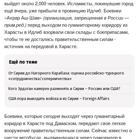
выйдет около 2,000 человек. Исламисты, покинувшие город
ещё вчера, уже прибыли в провинцию Идлиб. Боевики
«Ахрар Аш-Шам»
(организация, запрещенная в России —
прим.ред.)
перед выходом по гуманиторному коридору из
Харасты в Идлиб взорвали свои склады с боеприпасами,
чтобы те не достались правительственным силам -
источник на передовой в Харасте.
Ещё по теме
От Сирии до Нагорного Карабаха: оценка российско-турецкого
«сотрудничества/соперничества»
Кого Эрдоган намерен разменять в Сирии – Россию или США?
США пора выводить войска и из Сирии – Foreign Affairs
Боевики, которые сегодня выходят через гуманитарный
коридор в Харасте под Дамаском, передают свое легкое
вооружение правительственным силам. Сейчас известно о
шести автобусах, выдвинувшихся через гумкоридор в