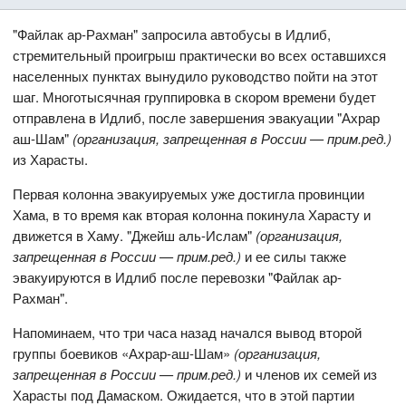
"Файлак ар-Рахман" запросила автобусы в Идлиб,
стремительный проигрыш практически во всех оставшихся
населенных пунктах вынудило руководство пойти на этот
шаг. Многотысячная группировка в скором времени будет
отправлена в Идлиб, после завершения эвакуации "Ахрар
аш-Шам"
(организация, запрещенная в России — прим.ред.)
из Харасты.
Первая колонна эвакуируемых уже достигла провинции
Хама, в то время как вторая колонна покинула Харасту и
движется в Хаму. "Джейш аль-Ислам"
(организация,
запрещенная в России — прим.ред.)
и ее силы также
эвакуируются в Идлиб после перевозки "Файлак ар-
Рахман".
Напоминаем, что три часа назад начался вывод второй
группы боевиков «Ахрар-аш-Шам»
(организация,
запрещенная в России — прим.ред.)
и членов их семей из
Харасты под Дамаском. Ожидается, что в этой партии