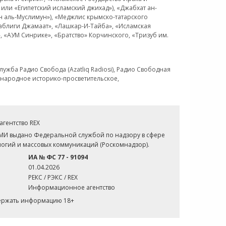
или «Египетский исламский джихад»), «Джабхат ан-
н аль-Муслимун»), «Меджлис крымско-татарского
Таблиги Джамаат», «Лашкар-И-Тайба», «Исламская
 «АУМ Синрике», «Братство» Корчинского, «Тризуб им.
ужба Радио Свобода (Azatliq Radiosi), Радио Свободная
ждународное историко-просветительское,
гентство REX
СМИ выдано Федеральной службой по надзору в сфере
огий и массовых коммуникаций (Роскомнадзор).
ИА № ФС 77 - 91094
01.04.2026
РЕКС / РЭКС / REX
Информационное агентство
держать информацию 18+