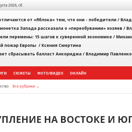
густа 2026, сб
тличаются от «Яблока» тем, что они - победители /
Влад
ионетка Запада рассказала о «переобувании» хозяев /
Вл
рели перемены: 15 шагов к суверенной экономике /
Михаи
й пожар Европы /
Ксения Смертина
ает сбрасывать балласт Анкориджа /
Владимир Павленко
ИГИ
СЮЖЕТЫ
ФОТО/ВИДЕО
ОНЛАЙН
ство
Все рубрики →
УПЛЕНИЕ НА ВОСТОКЕ И Ю