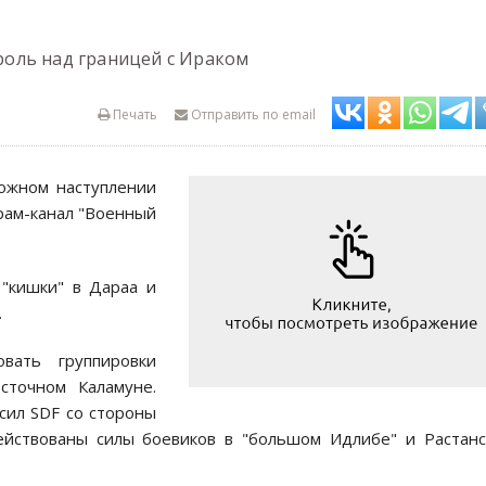
оль над границей с Ираком
Печать
Отправить по email
ожном наступлении
ам-канал "Военный
 "кишки" в Дараа и
.
вать группировки
сточном Каламуне.
сил SDF со стороны
ействованы силы боевиков в "большом Идлибе" и Растан