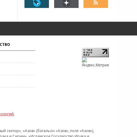
СТВО
нологий
.
 сектор», «Азов» (батальон «Азов», полк «Азов»),
рака и Сирии», «Исламское Государство Ирака и