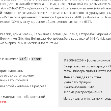
 ИГИЛ, ДАИШ), «Джабхат Фатх аш-Шам», «Священная война» («Аль-Джихад» 
аб», «УНА-УНСО», «Движение Талибан», «Братья-мусульмане» («Аль-Ихва
кий Эмират»), «Исламский джихад – Джамаат моджахедов», «Нурджулар», «
», «Исламское движение Восточного Туркестана» (ИДВТ), «Джунд аш-Шам»,
истов» (ОУН), международное общественное движение ЛГБТ.
з.Реалии, Крым.Реалии, Телеканал Настоящее Время, Татаро-башкирская сл
Беллингкет (Stichting Bellingcat), Фонд борьбы с коррупцией (ФБК), «Ме
иал» признаны в России иноагентами.
, и нажмите
+
.
Ctrl
Enter
© 2009-2026 Информационное а
Свидетельство о регистрации 
 ориентированы
связи, информационных технол
 за рубежом, знакомим
Номер свидетельства
ей на эти события.
Дата регистрации
иалы опубликованные в разделе
Наименование СМИ
Форма распространения
е материалов с обязательной
Материалы агентства могут со
ания
.