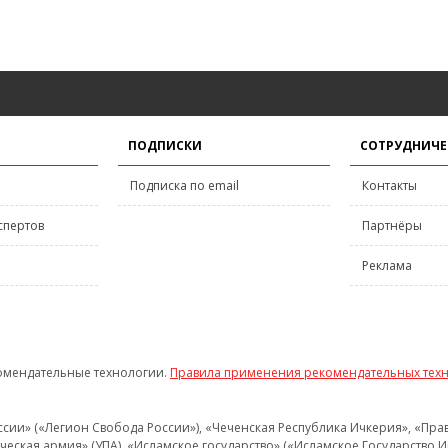
ПОДПИСКИ
СОТРУДНИЧЕ
Подписка по email
Контакты
спертов
Партнёры
Реклама
омендательные технологии.
Правила применения рекомендательных тех
и» («Легион Свобода России»), «Чеченская Республика Ичкерия», «Правый
еская армия» (УПА), «Исламское государство» («Исламское Государство И