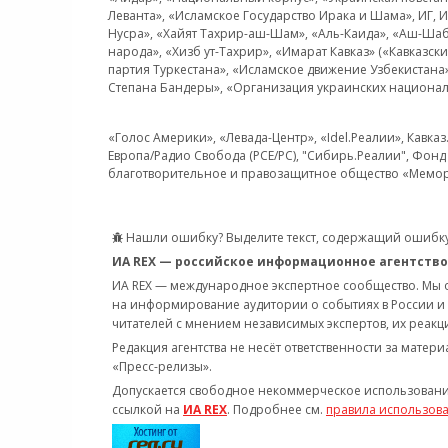
Леванта», «Исламское Государство Ирака и Шама», ИГ,
Нусра», «Хайят Тахрир-аш-Шам», «Аль-Каида», «Аш-Шаб
народа», «Хизб ут-Тахрир», «Имарат Кавказ» («Кавказс
партия Туркестана», «Исламское движение Узбекистана
Степана Бандеры», «Организация украинских национал
«Голос Америки», «Левада-Центр», «Idel.Реалии», Кавка
Европа/Радио Свобода (PCE/PC), "Сибирь.Реалии", Фонд 
благотворительное и правозащитное общество «Мемор
Нашли ошибку? Выделите текст, содержащий ошибку
ИА REX — российское информационное агентство
ИА REX — международное экспертное сообщество. Мы
на информирование аудитории о событиях в России и
читателей с мнением независимых экспертов, их реакци
Редакция агентства не несёт ответственности за матер
«Пресс-релизы».
Допускается свободное некоммерческое использовани
ссылкой на
ИА REX
. Подробнее см.
правила использов