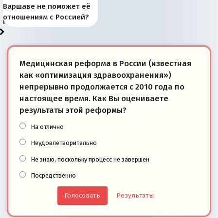
Запада рассказала о
перемены: 15 шагов к
Европы
сбрасывать балласт
года: первые уступки во
сегодня
Варшаве не поможет её
районы Баренцева
тем, что они -
«переобувании» хозяев
суверенной экономике
Анкориджа
внутренней политике
отношениям с Россией?
моря
победители
Медицинская реформа в России (известная
как «оптимизация здравоохранения»)
непрерывно продолжается с 2010 года по
настоящее время. Как Вы оцениваете
результаты этой реформы?
На отлично
Неудовлетворительно
Не знаю, поскольку процесс не завершён
Посредственно
Результаты