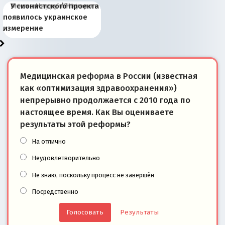
Киевская марионетка
В России назрели
Миграционный пожар
Россия начинает
Россия зимой 1904
Русская нация вчера и
Почему правый крах в
Место Науру / Науэро в
У сионистского проекта
Запада рассказала о
перемены: 15 шагов к
Европы
сбрасывать балласт
года: первые уступки во
сегодня
Варшаве не поможет её
современной истории
появилось украинское
«переобувании» хозяев
суверенной экономике
Анкориджа
внутренней политике
отношениям с Россией?
Южной Осетии
измерение
Медицинская реформа в России (известная
как «оптимизация здравоохранения»)
непрерывно продолжается с 2010 года по
настоящее время. Как Вы оцениваете
результаты этой реформы?
На отлично
Неудовлетворительно
Не знаю, поскольку процесс не завершён
Посредственно
Результаты