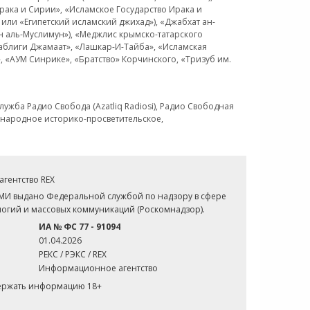
рака и Сирии», «Исламское Государство Ирака и
или «Египетский исламский джихад»), «Джабхат ан-
н аль-Муслимун»), «Меджлис крымско-татарского
Таблиги Джамаат», «Лашкар-И-Тайба», «Исламская
 «АУМ Синрике», «Братство» Корчинского, «Тризуб им.
ужба Радио Свобода (Azatliq Radiosi), Радио Свободная
ждународное историко-просветительское,
гентство REX
СМИ выдано Федеральной службой по надзору в сфере
огий и массовых коммуникаций (Роскомнадзор).
ИА № ФС 77 - 91094
01.04.2026
РЕКС / РЭКС / REX
Информационное агентство
держать информацию 18+