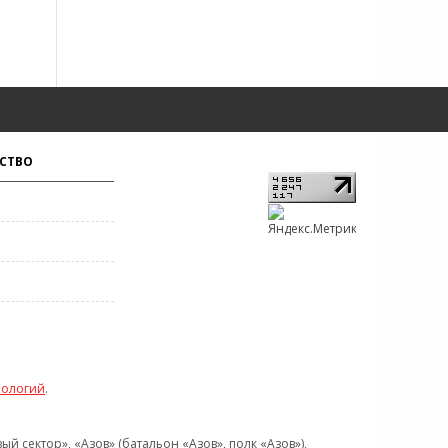
СТВО
нологий
.
 сектор», «Азов» (батальон «Азов», полк «Азов»),