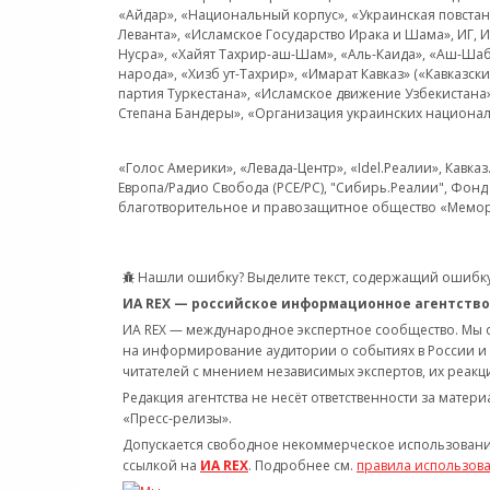
«Айдар», «Национальный корпус», «Украинская повстанч
Леванта», «Исламское Государство Ирака и Шама», ИГ,
Нусра», «Хайят Тахрир-аш-Шам», «Аль-Каида», «Аш-Шаб
народа», «Хизб ут-Тахрир», «Имарат Кавказ» («Кавказс
партия Туркестана», «Исламское движение Узбекистана
Степана Бандеры», «Организация украинских национал
«Голос Америки», «Левада-Центр», «Idel.Реалии», Кавка
Европа/Радио Свобода (PCE/PC), "Сибирь.Реалии", Фонд 
благотворительное и правозащитное общество «Мемор
Нашли ошибку? Выделите текст, содержащий ошибку
ИА REX — российское информационное агентство
ИА REX — международное экспертное сообщество. Мы
на информирование аудитории о событиях в России и
читателей с мнением независимых экспертов, их реакци
Редакция агентства не несёт ответственности за матер
«Пресс-релизы».
Допускается свободное некоммерческое использовани
ссылкой на
ИА REX
. Подробнее см.
правила использов