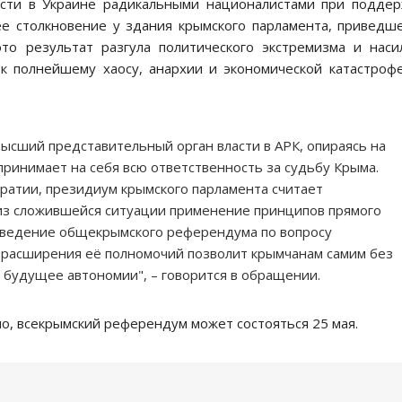
ласти в Украине радикальными националистами при подде
е столкновение у здания крымского парламента, приведш
то результат разгула политического экстремизма и наси
 к полнейшему хаосу, анархии и экономической катастрофе
 высший представительный орган власти в АРК, опираясь на
ринимает на себя всю ответственность за судьбу Крыма.
атии, президиум крымского парламента считает
з сложившейся ситуации применение принципов прямого
роведение общекрымского референдума по вопросу
 расширения её полномочий позволит крымчанам самим без
 будущее автономии", – говорится в обращении.
о, всекрымский референдум может состояться 25 мая.