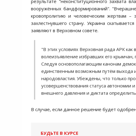
результате "неконституционного захвата в
вооружённых бандформирований". "Вчерашне
кровопролитию и человеческим жертвам – э
захлестнувшего страну. Украина скатывается
заявляют в Верховном совете.
"В этих условиях Верховная рада АРК как
волеизъявление избравших его крымчан, п
Следуя основополагающим канонам демокр
единственным возможным путём выхода и
народовластия. Убеждены, что только п
усовершенствования статуса автономии и
внешнего давления и диктата определить
В случае, если данное решение будет одобрен
БУДЬТЕ В КУРСЕ