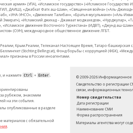
еская армия» (УПА), «Исламское государство» («Исламское Государство И
 ИГИЛ, ДАИШ), «Джабхат Фатх аш-Шам», «Священная война» («Аль-Джихад» 
аб», «УНА-УНСО», «Движение Талибан», «Братья-мусульмане» («Аль-Ихва
кий Эмират»), «Исламский джихад – Джамаат моджахедов», «Нурджулар», «
», «Исламское движение Восточного Туркестана» (ИДВТ), «Джунд аш-Шам»,
истов» (ОУН), международное общественное движение ЛГБТ.
з.Реалии, Крым.Реалии, Телеканал Настоящее Время, Татаро-башкирская сл
Беллингкет (Stichting Bellingcat), Фонд борьбы с коррупцией (ФБК), «Ме
иал» признаны в России иноагентами.
, и нажмите
+
.
Ctrl
Enter
© 2009-2026 Информационное а
Свидетельство о регистрации 
 ориентированы
связи, информационных технол
 за рубежом, знакомим
Номер свидетельства
ей на эти события.
Дата регистрации
иалы опубликованные в разделе
Наименование СМИ
Форма распространения
е материалов с обязательной
Материалы агентства могут со
ания
.