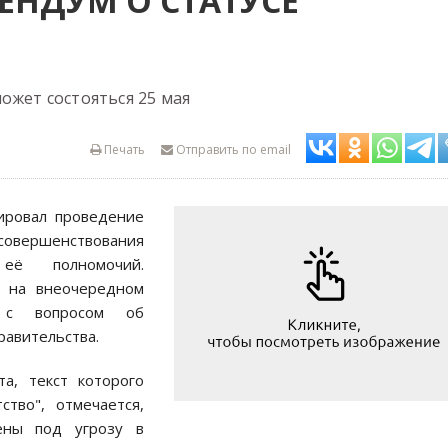
ЕНДУМ О СТАТУСЕ
ожет состояться 25 мая
Печать
Отправить по email
ировал проведение
овершенствования
её полномочий.
н на внеочередном
у с вопросом об
равительства.
а, текст которого
тво", отмечается,
ены под угрозу в