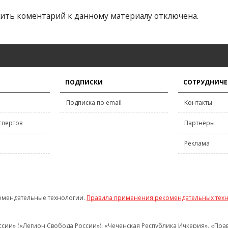
ить коментарий к данному материалу отключена.
ПОДПИСКИ
СОТРУДНИЧЕ
Подписка по email
Контакты
спертов
Партнёры
Реклама
омендательные технологии.
Правила применения рекомендательных тех
и» («Легион Свобода России»), «Чеченская Республика Ичкерия», «Правый