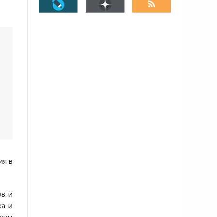
ия в
ов и
кa и