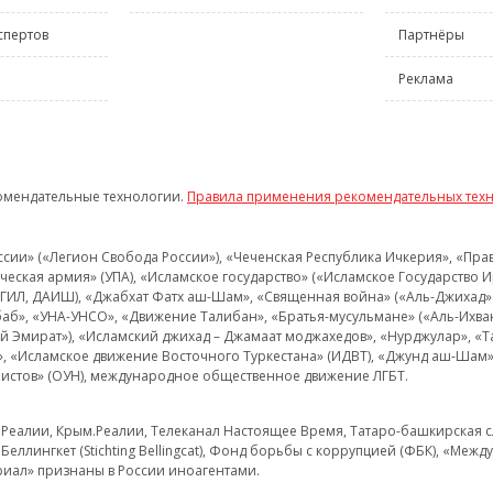
спертов
Партнёры
Реклама
омендательные технологии.
Правила применения рекомендательных тех
и» («Легион Свобода России»), «Чеченская Республика Ичкерия», «Правый
еская армия» (УПА), «Исламское государство» («Исламское Государство И
 ИГИЛ, ДАИШ), «Джабхат Фатх аш-Шам», «Священная война» («Аль-Джихад» 
аб», «УНА-УНСО», «Движение Талибан», «Братья-мусульмане» («Аль-Ихва
кий Эмират»), «Исламский джихад – Джамаат моджахедов», «Нурджулар», «
», «Исламское движение Восточного Туркестана» (ИДВТ), «Джунд аш-Шам»,
истов» (ОУН), международное общественное движение ЛГБТ.
з.Реалии, Крым.Реалии, Телеканал Настоящее Время, Татаро-башкирская сл
Беллингкет (Stichting Bellingcat), Фонд борьбы с коррупцией (ФБК), «Ме
иал» признаны в России иноагентами.