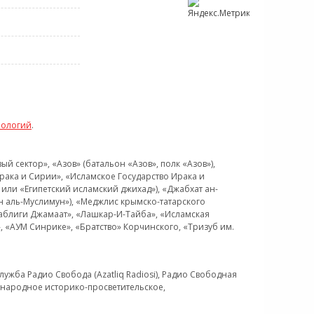
нологий
.
 сектор», «Азов» (батальон «Азов», полк «Азов»),
рака и Сирии», «Исламское Государство Ирака и
или «Египетский исламский джихад»), «Джабхат ан-
н аль-Муслимун»), «Меджлис крымско-татарского
Таблиги Джамаат», «Лашкар-И-Тайба», «Исламская
 «АУМ Синрике», «Братство» Корчинского, «Тризуб им.
ужба Радио Свобода (Azatliq Radiosi), Радио Свободная
ждународное историко-просветительское,