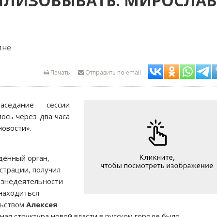
РИЛИЗОВЫВАТЬ: МИРОСЛА
ине
Печать
Отправить по email
седание сессии
ось через два часа
новости».
дённый орган,
страции, получил
изнедеятельности
 находиться
льством
Алексея
жная структура новой власти в русском городе было