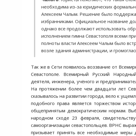
необходима из-за юридических формально
Алексеем Чалым. Решение было поддерж
избранниками. Официальное название дол
однако все продолжают использовать об
исполнением гимна Севастополя всеми п
полноты власти Алексеем Чалым было вст
возле здания администрации, и громоглас
Так же в Сети появилось воззвание от Всемир
Севастополе.
Всемирный Русский Народный
деятеля, инженера, учёного и предпринимател
На протяжении более чем двадцати лет Сев
сказывалось на развитии города, вело к ущем
подобного права является торжеством истор
общепринятым демократическим нормам. Выб
народном сходе 23 февраля, свидетельству
самоорганизации севастопольцев. ВРНС выраж
призывает принять все необходимые меры д