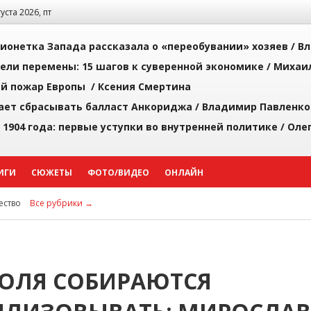
густа 2026, пт
ионетка Запада рассказала о «переобувании» хозяев /
Вл
рели перемены: 15 шагов к суверенной экономике /
Михаи
й пожар Европы /
Ксения Смертина
ает сбрасывать балласт Анкориджа /
Владимир Павленко
 1904 года: первые уступки во внутренней политике /
Оле
ИГИ
СЮЖЕТЫ
ФОТО/ВИДЕО
ОНЛАЙН
ство
Все рубрики →
ПОЛЯ СОБИРАЮТСЯ