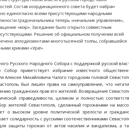
стей. Состав координационного совета будет набран
ано единогласно всеми присутствующими народными
жности градоначальника теперь «начальник управления»,
ращение «мэр». Заседание было открыто совместным
рисутствующими. Решение об официальном получении всей
речено аплодисментами многотысячной толпы, собравшейся
ными криками «Ура!».
ного Русского Народного Собора с поддержкой русской влас
 Собор приветствует избрание известного общественн
я Алексея Михайловича Чалого городским головой Севастоп
астополь был лишён права на самоуправление, что негат
лению гражданских прав его жителей. Возвращение Севасто
ической справедливости, целиком и полностью соответст
ор жителей Севастополя, сделанный горожанами на масс
ет о высоком уровне политической зрелости и граждан
ает солидарность с русскими соотечественниками Севастоп
ля защиты горожан от актов насилия и вандализма, а т