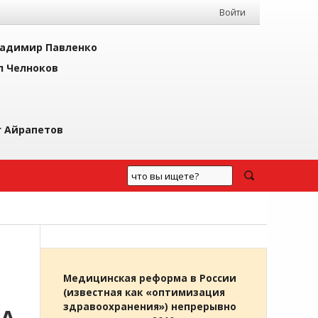
Войти
адимир Павленко
л Челноков
г Айрапетов
Медицинская реформа в России
(известная как «оптимизация
здравоохранения») непрерывно