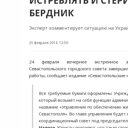
ИСТРЕБЛЯТЬ И СТЕ
БЕРДНИК
Эксперт комментирует ситуацию на Укра
25 февраля 2014 12:50
24 февраля вечернее экстренное за
Севастопольского городского совета завершил
работы, сообщает издание «Севастопольские 
Все требуемые бумаги оформлены. Учреж
который возьмёт на себя функции админи
название «Управление по обеспечению ж
Севастополя». Во главе управления будет
координационный совет под председате
Чалого
. Юристы поясняют, что такая сло