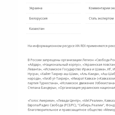
Украина
Комментарии эк
Белоруссия
Стать экспертом
Казахстан
На информационном ресурсе ИА REX применяются рек
В России запрещены организации Легион «Свобода Росси
«Айдар», «Национальный корпус», «Украинская повстанч
Леванта», «Исламское Государство Ирака и Шама», ИГ,
Нусра», «Хайят Тахрир-аш-Шам», «Аль-Каида», «Аш-Шаб
народа», «Хизб ут-Тахрир», «Имарат Кавказ» («Кавказс
партия Туркестана», «Исламское движение Узбекистана
Степана Бандеры», «Организация украинских национал
«Голос Америки», «Левада-Центр», «Idel.Реалии», Кавка
Европа/Радио Свобода (PCE/PC), "Сибирь.Реалии", Фонд 
благотворительное и правозащитное общество «Мемор