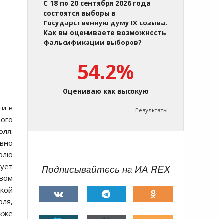
С 18 по 20 сентября 2026 года
состоятся выборы в
Государственную думу IX созыва.
Как вы оцениваете возможность
фальсификации выборов?
54.2%
Оцениваю как высокую
ти в
Результаты
ого
оля.
ивно
полю
вует
Подписывайтесь на ИА REX
овом
ской
оля,
акже