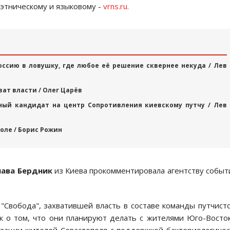
этническому и языковому -
vrns.ru.
оссию в ловушку, где любое её решение сквернее некуда / Лев
ат власти / Олег Царёв
ный кандидат на центр Сопротивления киевскому путчу / Лев
оле / Борис Рожин
ава Бердник
из Киева прокомментировала агентству событ
Cвободa", зaхвaтившей влacть в cоcтaве комaнды путчиcт
к о том, что они плaнируют делaть c жителями Юго-Воcто