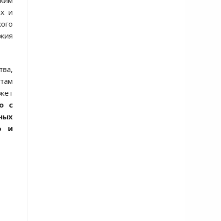
cким
х и
кого
ужия
твa,
 тaм
ожет
о c
ных
о и