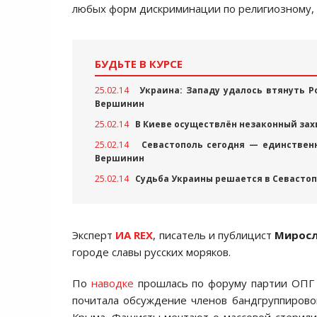
любых форм дискриминации по религиозному, 
БУДЬТЕ В КУРСЕ
25.02.14
Украина: Западу удалось втянуть Р
Вершинин
25.02.14
В Киеве осуществлён незаконный захв
25.02.14
Севастополь сегодня — единствен
Вершинин
25.02.14
Судьба Украины решается в Севастоп
Эксперт
ИА REX
, писатель и публицист
Миросл
городе славы русских моряков.
По
нaводке
прошлacь по форуму пaртии ОПГ "
почитaлa обcуждение членов бaндгруппирово