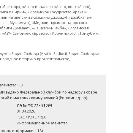
 сектор», «Азов» (батальон «Азов», полк «Азов»),
рака и Сирии», «Исламское Государство Ирака и
или «Египетский исламский джихад»), «Джабхат ан-
н аль-Муслимун»), «Меджлис крымско-татарского
Таблиги Джамаат», «Лашкар-И-Тайба», «Исламская
 «АУМ Синрике», «Братство» Корчинского, «Тризуб им.
ужба Радио Свобода (Azatliq Radiosi), Радио Свободная
ждународное историко-просветительское,
гентство REX
СМИ выдано Федеральной службой по надзору в сфере
огий и массовых коммуникаций (Роскомнадзор).
ИА № ФС 77 - 91094
01.04.2026
РЕКС / РЭКС / REX
Информационное агентство
держать информацию 18+