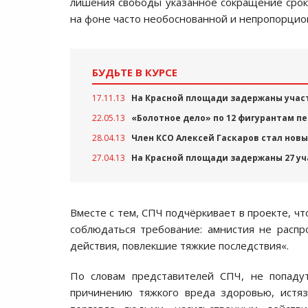
лишения свободы указанное сокращение срок
на фоне часто необоснованной и непропорцио
БУДЬТЕ В КУРСЕ
17.11.13
На Красной площади задержаны уча
22.05.13
«Болотное дело» по 12 фигурантам п
28.04.13
Член КСО Алексей Гаскаров стал нов
27.04.13
На Красной площади задержаны 27 уч
Вместе с тем, СПЧ подчёркивает в проекте, ч
соблюдаться требование: амнистия не распр
действия, повлекшие тяжкие последствия«.
По словам представителей СПЧ, не попаду
причинению тяжкого вреда здоровью, истя