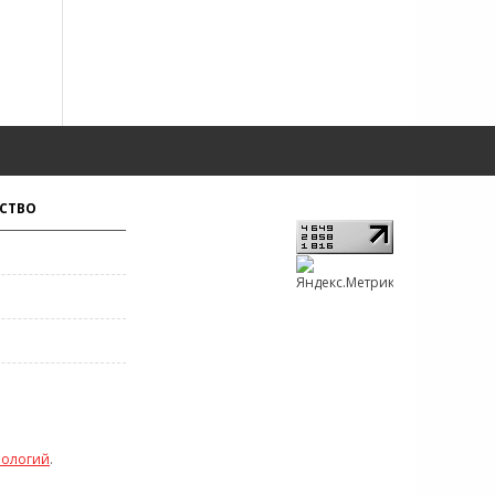
СТВО
нологий
.