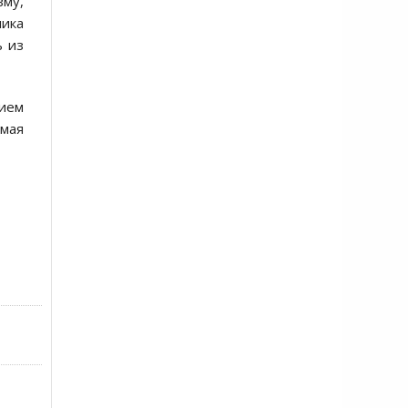
зму,
ика
ь из
нием
 мая