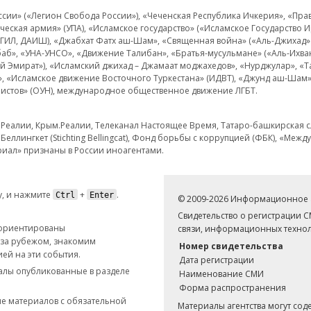
и» («Легион Свобода России»), «Чеченская Республика Ичкерия», «Правый
еская армия» (УПА), «Исламское государство» («Исламское Государство И
 ИГИЛ, ДАИШ), «Джабхат Фатх аш-Шам», «Священная война» («Аль-Джихад» 
аб», «УНА-УНСО», «Движение Талибан», «Братья-мусульмане» («Аль-Ихва
кий Эмират»), «Исламский джихад – Джамаат моджахедов», «Нурджулар», «
», «Исламское движение Восточного Туркестана» (ИДВТ), «Джунд аш-Шам»,
истов» (ОУН), международное общественное движение ЛГБТ.
з.Реалии, Крым.Реалии, Телеканал Настоящее Время, Татаро-башкирская сл
Беллингкет (Stichting Bellingcat), Фонд борьбы с коррупцией (ФБК), «Ме
иал» признаны в России иноагентами.
, и нажмите
+
.
Ctrl
Enter
© 2009-2026 Информационное а
Свидетельство о регистрации 
 ориентированы
связи, информационных технол
 за рубежом, знакомим
Номер свидетельства
ей на эти события.
Дата регистрации
иалы опубликованные в разделе
Наименование СМИ
Форма распространения
е материалов с обязательной
Материалы агентства могут со