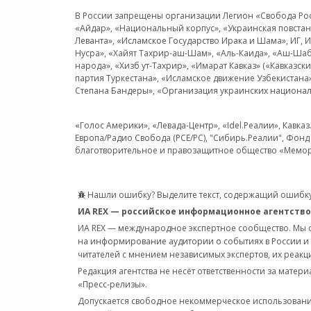
В России запрещены организации Легион «Свобода Росси
«Айдар», «Национальный корпус», «Украинская повстанч
Леванта», «Исламское Государство Ирака и Шама», ИГ,
Нусра», «Хайят Тахрир-аш-Шам», «Аль-Каида», «Аш-Шаб
народа», «Хизб ут-Тахрир», «Имарат Кавказ» («Кавказс
партия Туркестана», «Исламское движение Узбекистана
Степана Бандеры», «Организация украинских национал
«Голос Америки», «Левада-Центр», «Idel.Реалии», Кавка
Европа/Радио Свобода (PCE/PC), "Сибирь.Реалии", Фонд 
благотворительное и правозащитное общество «Мемор
Нашли ошибку? Выделите текст, содержащий ошибку
ИА REX — российское информационное агентство
ИА REX — международное экспертное сообщество. Мы
на информирование аудитории о событиях в России и
читателей с мнением независимых экспертов, их реакци
Редакция агентства не несёт ответственности за матер
«Пресс-релизы».
Допускается свободное некоммерческое использовани