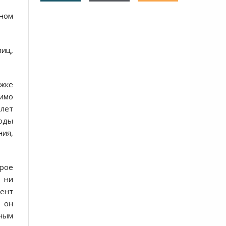
пном
лиц,
ржке
имо
 лет
оды
ния,
рое
, ни
ент
о он
нным