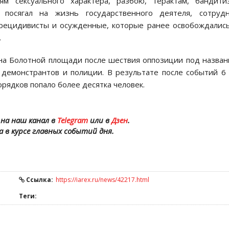
м сексуального характера, разбою, терактам, бандити
посягал на жизнь государственного деятеля, сотрудн
 рецидивисты и осужденные, которые ранее освобождалис
.
 на Болотной площади после шествия оппозиции под назва
демонстрантов и полиции. В результате после событий 6
рядков попало более десятка человек.
на наш канал в
Telegram
или в
Дзен
.
а в курсе главных событий дня.
Ссылка:
https://iarex.ru/news/42217.html
Теги: