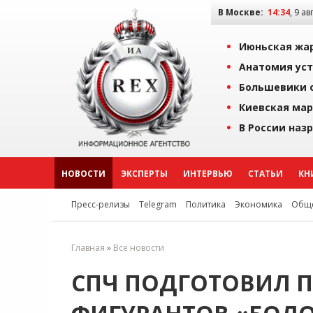
В Москве:
14:34
, 9 ав
Июньская жар
Анатомия уст
Большевики о
Киевская мар
В России наз
НОВОСТИ
ЭКСПЕРТЫ
ИНТЕРВЬЮ
СТАТЬИ
КН
Пресс-релизы
Telegram
Политика
Экономика
Обще
Главная
»
Все новости
СПЧ ПОДГОТОВИЛ П