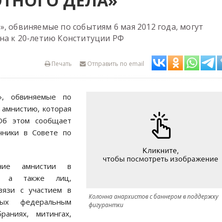
ТНОГО ДЕЛА»
, обвиняемые по событиям 6 мая 2012 года, могут
на к 20-летию Конституции РФ
Печать
Отправить по email
», обвиняемые по
 амнистию, которая
Об этом сообщает
чники в Совете по
ение амнистии в
й, а также лиц,
вязи с участием в
Колонна анархистов с баннером в поддержку
ных федеральным
фигурантки
аниях, митингах,