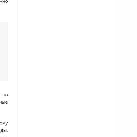
енно
онно
нные
ому
ды,