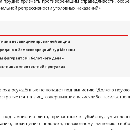
а трудно признать противоречащим справедливости, особ
нальной репрессивности уголовных наказаний»
стники несанкционированной акции
ередано в Замоскворецкий суд Москвы
ым фигурантом «болотного дела»
астников «протестной прогулки»
то ряд осуждённых не попадёт под амнистию:"Должно неукл
остраняется на лиц, совершивших какие-либо насильстве
т под амнистию лица, причастные к убийству, умышленн
занию, похищению человека, незаконному лишению свобо