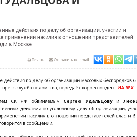
И УДАЛЬЦОВА И
нные действия по делу об организации, участии и
же применении насилия в отношении представителей
ади в Москве
Печать
Отправить по email
 действия по делу об организации массовых беспорядков 6
т пресс-служба ведомства, передаёт корреспондент
ИА REX
.
ением СК РФ обвиняемым
Сергею Удальцову
и
Леон
венных действий по уголовному делу об организации, уча
 применении насилия в отношении представителей власти 6
говорится в сообщении.
явлено обвинение в окончательной редакции в соверше