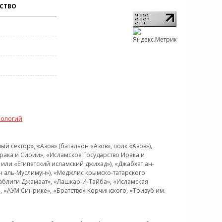
СТВО
нологий
.
 сектор», «Азов» (батальон «Азов», полк «Азов»),
рака и Сирии», «Исламское Государство Ирака и
или «Египетский исламский джихад»), «Джабхат ан-
н аль-Муслимун»), «Меджлис крымско-татарского
Таблиги Джамаат», «Лашкар-И-Тайба», «Исламская
 «АУМ Синрике», «Братство» Корчинского, «Тризуб им.