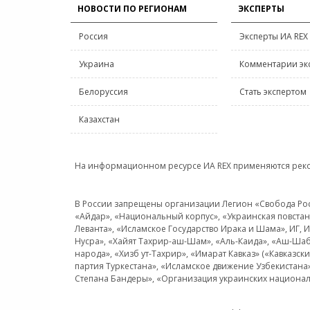
НОВОСТИ ПО РЕГИОНАМ
ЭКСПЕРТЫ
Россия
Эксперты ИА REX
Украина
Комментарии эк
Белоруссия
Стать экспертом
Казахстан
На информационном ресурсе ИА REX применяются рек
В России запрещены организации Легион «Свобода Росси
«Айдар», «Национальный корпус», «Украинская повстанч
Леванта», «Исламское Государство Ирака и Шама», ИГ,
Нусра», «Хайят Тахрир-аш-Шам», «Аль-Каида», «Аш-Шаб
народа», «Хизб ут-Тахрир», «Имарат Кавказ» («Кавказс
партия Туркестана», «Исламское движение Узбекистана
Степана Бандеры», «Организация украинских национал