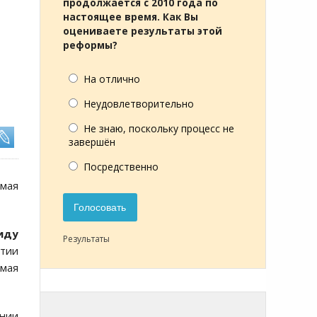
продолжается с 2010 года по
настоящее время. Как Вы
оцениваете результаты этой
реформы?
На отлично
Неудовлетворительно
Не знаю, поскольку процесс не
завершён
Посредственно
 мая
Голосовать
иду
Результаты
стии
 мая
нии