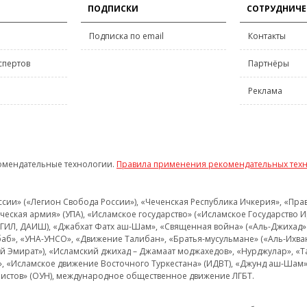
ПОДПИСКИ
СОТРУДНИЧЕ
Подписка по email
Контакты
спертов
Партнёры
Реклама
омендательные технологии.
Правила применения рекомендательных тех
и» («Легион Свобода России»), «Чеченская Республика Ичкерия», «Правый
еская армия» (УПА), «Исламское государство» («Исламское Государство И
 ИГИЛ, ДАИШ), «Джабхат Фатх аш-Шам», «Священная война» («Аль-Джихад» 
аб», «УНА-УНСО», «Движение Талибан», «Братья-мусульмане» («Аль-Ихва
кий Эмират»), «Исламский джихад – Джамаат моджахедов», «Нурджулар», «
», «Исламское движение Восточного Туркестана» (ИДВТ), «Джунд аш-Шам»,
истов» (ОУН), международное общественное движение ЛГБТ.