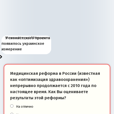
Киевская марионетка
В России назрели
Миграционный пожар
Россия начинает
Россия зимой 1904
Русская нация вчера и
Почему правый крах в
Место Науру / Науэро в
У сионистского проекта
Запада рассказала о
перемены: 15 шагов к
Европы
сбрасывать балласт
года: первые уступки во
сегодня
Варшаве не поможет её
современной истории
появилось украинское
«переобувании» хозяев
суверенной экономике
Анкориджа
внутренней политике
отношениям с Россией?
Южной Осетии
измерение
Медицинская реформа в России (известная
как «оптимизация здравоохранения»)
непрерывно продолжается с 2010 года по
настоящее время. Как Вы оцениваете
результаты этой реформы?
На отлично