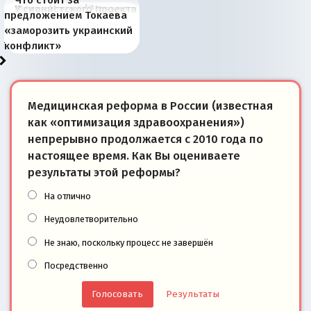
В России назрели
Миграционный пожар
Россия начинает
Россия зимой 1904
Русская нация вчера и
Почему правый крах в
Место Науру / Науэро в
У сионистского проекта
предложением Токаева
перемены: 15 шагов к
Европы
сбрасывать балласт
года: первые уступки во
сегодня
Варшаве не поможет её
современной истории
появилось украинское
«заморозить украинский
суверенной экономике
Анкориджа
внутренней политике
отношениям с Россией?
Южной Осетии
измерение
конфликт»
Медицинская реформа в России (известная
как «оптимизация здравоохранения»)
непрерывно продолжается с 2010 года по
настоящее время. Как Вы оцениваете
результаты этой реформы?
На отлично
Неудовлетворительно
Не знаю, поскольку процесс не завершён
Посредственно
Результаты