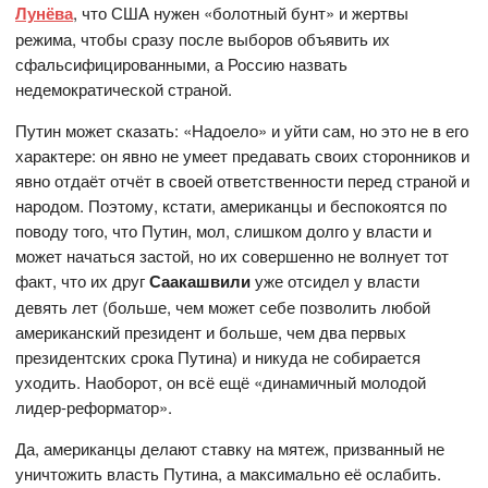
Лунёва
, что США нужен «болотный бунт» и жертвы
режима, чтобы сразу после выборов объявить их
сфальсифицированными, а Россию назвать
недемократической страной.
Путин может сказать: «Надоело» и уйти сам, но это не в его
характере: он явно не умеет предавать своих сторонников и
явно отдаёт отчёт в своей ответственности перед страной и
народом. Поэтому, кстати, американцы и беспокоятся по
поводу того, что Путин, мол, слишком долго у власти и
может начаться застой, но их совершенно не волнует тот
факт, что их друг
Саакашвили
уже отсидел у власти
девять лет (больше, чем может себе позволить любой
американский президент и больше, чем два первых
президентских срока Путина) и никуда не собирается
уходить. Наоборот, он всё ещё «динамичный молодой
лидер-реформатор».
Да, американцы делают ставку на мятеж, призванный не
уничтожить власть Путина, а максимально её ослабить.