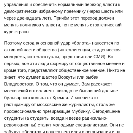
управления и обеспечить нормальный переход власти к
демократически избранному преемнику (через шесть или
через двенадцать лет). Причём этот переход должен
менять политиков у власти, но не менять стратегический
курс страны.
Поэтому сегодня основной удар «болота» наносится по
активной части общества (интеллигенция, студенческая
молодёжь, интеллектуалы, представители СМИ). Во-
первых, все эти люди формируют общественное мнение и,
кроме того, представляют общественное мнение. Никто не
знает, что думает шахтёр Воркуты или рыбак
Владивостока. О том, что он думает, Вам расскажет
московский интеллигент, никогда не бывавший дальше
бульварного кольца от Кремля. И мнение это
растиражируют московские же журналисты, столь же
профессионально презирающие глубинку. Сегодняшние
студенты (а студенты всегда и везде радикально-
революционны) станут молодыми специалистами. Они не
забудут «болото» и понесут его идеи в организации и на