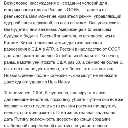
Безусловно, рассуждения о «создании условий для
игнорирования голоса России в ООН», — далеки от
реальности. Вам может не нравиться режим, управляющий
ядерной сверхдержавой, но пока он может Вас уничтожить,
Вы будете с ним вежливы. Американцы в ближайшем
будущем будут с Россией значительно вежливее, чем с
Китаем. Китай только пытается достичь военного
равновесия с США в АТР, а России в наследство от СССР
достался ракетно-ядерный глобальный паритет. Конечно,
раньше могли уничтожить США раз 50, а сейчас не более 5,
но этого вполне достаточно, тем более, что как показал
Новый Орлеан после «Катерины», они могут не пережить
даже одного удара по Нью-Йорку.
Тем не менее, США, безусловно, планируют и свои
дальнейшие действия, поскольку убрать Путина они всё же
желают и хотят сделать это руками россиян (по-другому
нельзя, опять же ракеты). Пока же их главная задача не
дать Путину возможность довести до конца создание
стабильной современной системы государственного