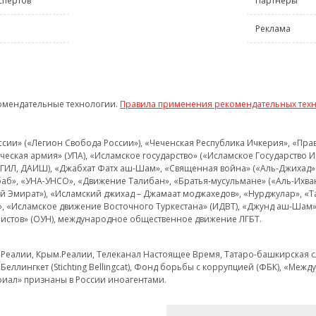
спертов
Партнёры
Реклама
омендательные технологии.
Правила применения рекомендательных тех
и» («Легион Свобода России»), «Чеченская Республика Ичкерия», «Правый
еская армия» (УПА), «Исламское государство» («Исламское Государство И
 ИГИЛ, ДАИШ), «Джабхат Фатх аш-Шам», «Священная война» («Аль-Джихад» 
аб», «УНА-УНСО», «Движение Талибан», «Братья-мусульмане» («Аль-Ихва
кий Эмират»), «Исламский джихад – Джамаат моджахедов», «Нурджулар», «
», «Исламское движение Восточного Туркестана» (ИДВТ), «Джунд аш-Шам»,
истов» (ОУН), международное общественное движение ЛГБТ.
з.Реалии, Крым.Реалии, Телеканал Настоящее Время, Татаро-башкирская сл
Беллингкет (Stichting Bellingcat), Фонд борьбы с коррупцией (ФБК), «Ме
иал» признаны в России иноагентами.