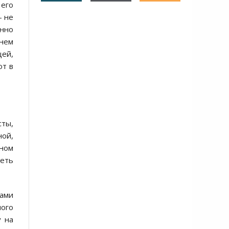
его
— не
енно
жнем
щей,
ют в
сты,
ной,
нном
меть
ками
ного
у на