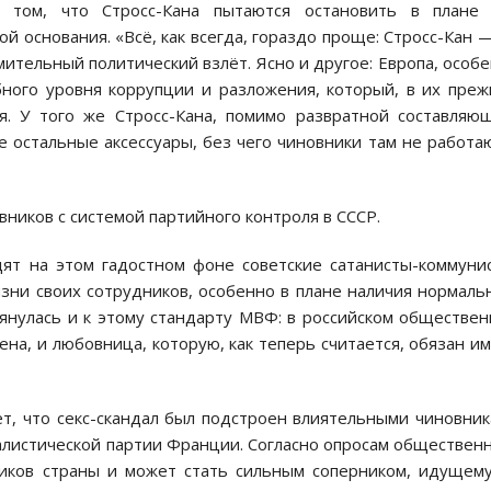
 том, что Стросс-Кана пытаются остановить в плане 
й основания. «Всё, как всегда, гораздо проще: Стросс-Кан 
мительный политический взлёт. Ясно и другое: Европа, особ
бного уровня коррупции и разложения, который, в их пре
я. У того же Стросс-Кана, помимо развратной составляю
 остальные аксессуары, без чего чиновники там не работа
ников с системой партийного контроля в СССР.
ят на этом гадостном фоне советские сатанисты-коммуни
зни своих сотрудников, особенно в плане наличия нормаль
янулась и к этому стандарту МВФ: в российском обществе
на, и любовница, которую, как теперь считается, обязан и
ает, что секс-скандал был подстроен влиятельными чиновни
алистической партии Франции. Согласно опросам обществен
тиков страны и может стать сильным соперником, идущем