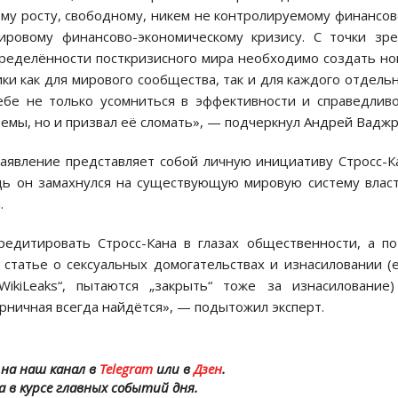
му росту, свободному, никем не контролируемому финансо
ровому финансово-экономическому кризису. С точки зр
пределённости посткризисного мира необходимо создать н
и как для мирового сообщества, так и для каждого отдель
себе не только усомниться в эффективности и справедлив
мы, но и призвал её сломать», — подчеркнул Андрей Ваджр
аявление представляет собой личную инициативу Стросс-К
едь он замахнулся на существующую мировую систему влас
.
редитировать Стросс-Кана в глазах общественности, а п
 статье о сексуальных домогательствах и изнасиловании (
ikiLeaks“, пытаются „закрыть“ тоже за изнасилование
рничная всегда найдётся», — подытожил эксперт.
на наш канал в
Telegram
или в
Дзен
.
а в курсе главных событий дня.