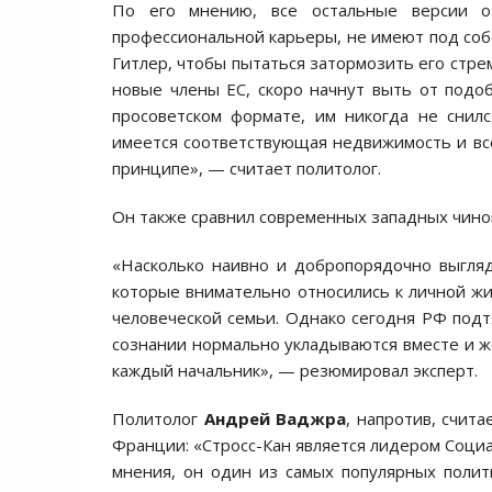
По его мнению, все остальные версии о
профессиональной карьеры, не имеют под собо
Гитлер, чтобы пытаться затормозить его стре
новые члены ЕС, скоро начнут выть от подо
просоветском формате, им никогда не снилс
имеется соответствующая недвижимость и все
принципе», — считает политолог.
Он также сравнил современных западных чинов
«Насколько наивно и добропорядочно выгляд
которые внимательно относились к личной жи
человеческой семьи. Однако сегодня РФ подт
сознании нормально укладываются вместе и же
каждый начальник», — резюмировал эксперт.
Политолог
Андрей Ваджра
, напротив, счит
Франции: «Стросс-Кан является лидером Соци
мнения, он один из самых популярных поли