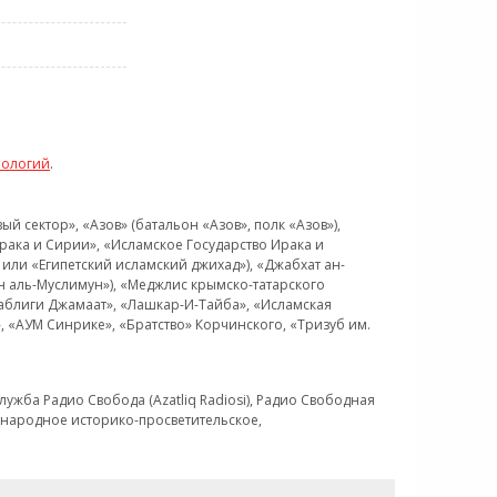
нологий
.
 сектор», «Азов» (батальон «Азов», полк «Азов»),
рака и Сирии», «Исламское Государство Ирака и
или «Египетский исламский джихад»), «Джабхат ан-
н аль-Муслимун»), «Меджлис крымско-татарского
Таблиги Джамаат», «Лашкар-И-Тайба», «Исламская
 «АУМ Синрике», «Братство» Корчинского, «Тризуб им.
ужба Радио Свобода (Azatliq Radiosi), Радио Свободная
ждународное историко-просветительское,