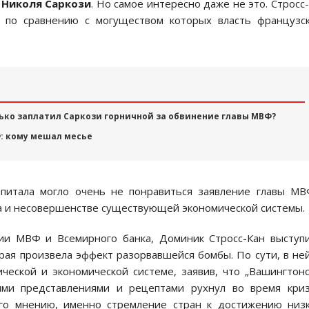
и
Николя Саркози
. Но самое интересно даже не это. Стросс
 по сравнению с могуществом которых власть французс
ько заплатил Саркози горничной за обвинение главы МВФ?
: кому мешал месье
питала могло очень не понравиться заявление главы М
а и несовершенстве существующей экономической системы.
ии МВФ и Всемирного банка, Доминик Стросс-Кан выступ
рая произвела эффект разорвавшейся бомбы. По сути, в не
еской и экономической системе, заявив, что „Вашингтон
ими представлениями и рецептами рухнул во время криз
его мнению, именно стремление стран к достижению низ