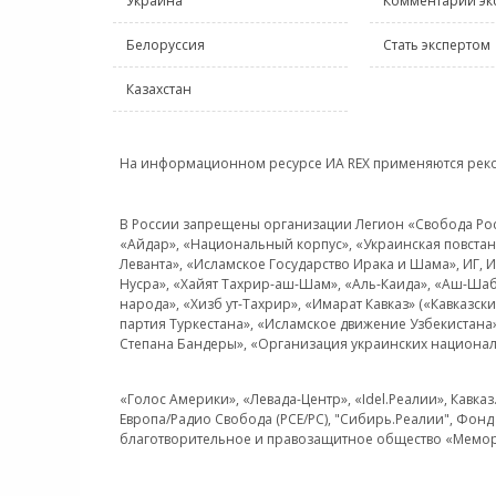
Украина
Комментарии эк
Белоруссия
Стать экспертом
Казахстан
На информационном ресурсе ИА REX применяются рек
В России запрещены организации Легион «Свобода Росси
«Айдар», «Национальный корпус», «Украинская повстанч
Леванта», «Исламское Государство Ирака и Шама», ИГ,
Нусра», «Хайят Тахрир-аш-Шам», «Аль-Каида», «Аш-Шаб
народа», «Хизб ут-Тахрир», «Имарат Кавказ» («Кавказс
партия Туркестана», «Исламское движение Узбекистана
Степана Бандеры», «Организация украинских национал
«Голос Америки», «Левада-Центр», «Idel.Реалии», Кавка
Европа/Радио Свобода (PCE/PC), "Сибирь.Реалии", Фонд 
благотворительное и правозащитное общество «Мемор