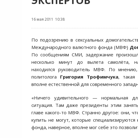
ЭКСПЕРТОВ
16 мая 2011 10:38
По подозрению в сексуальных домогательст
Международного валютного фонда (МВФ)
До
По сообщениям СМИ, задержание произошл
несколько минут до вылета самолёта, н
находился руководитель МВФ. По мнению
политолога
Григория Трофимчука
, такая
вполне естественной для современного западн
«Ничего удивительного — нормальная дл
ситуация. Там даже президенты этим занят
главе какого-то МВФ. Странно другое: они, чт
купить не могут, которые специализируются
фонда, наверное, вполне мог себе это позвол