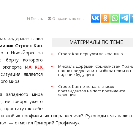
Печать
Отправить по email
вах задержан глава
МАТЕРИАЛЫ ПО ТЕМЕ
миник Стросс-Кан
.
о в Нью-Йорке за
Стросс-Кан вернулся во Францию
а борту которого
Михаэль Дорфман: Социалистам Фран
, эксперта
ИА REX
важно предоставить избирателям ясн
 ситуация является
видение будущего
ого мира.
Стросс-Кан не попал в список
претендентов на пост президента
я западного мира
Франции
ы, не говоря уже о
о, проституток себе
 на любых профильных направлениях? Руководитель валют
ить», — отметил Григорий Трофимчук.