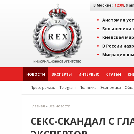
В Москве:
12:08
, 9 ав
Анатомия уст
Большевики о
Киевская мар
В России наз
Миграционны
НОВОСТИ
ЭКСПЕРТЫ
ИНТЕРВЬЮ
СТАТЬИ
КН
Пресс-релизы
Telegram
Политика
Экономика
Обще
Главная
»
Все новости
СЕКС-СКАНДАЛ С Г