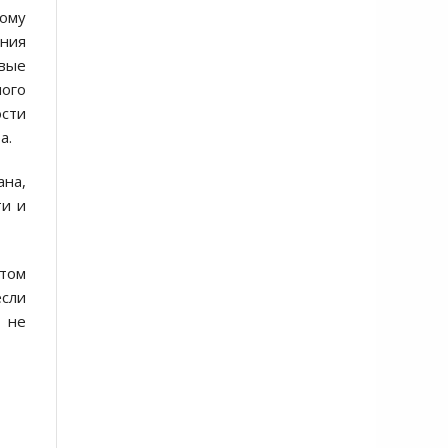
вому
ения
овые
ного
ости
а.
ана,
ти и
отом
если
) не