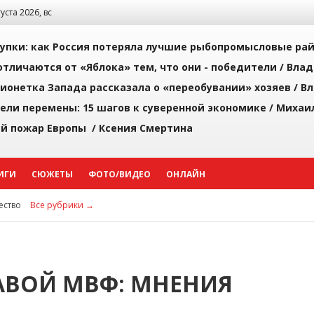
густа 2026, вс
упки: как Россия потеряла лучшие рыбопромысловые ра
тличаются от «Яблока» тем, что они - победители /
Влад
ионетка Запада рассказала о «переобувании» хозяев /
Вл
рели перемены: 15 шагов к суверенной экономике /
Михаи
й пожар Европы /
Ксения Смертина
ИГИ
СЮЖЕТЫ
ФОТО/ВИДЕО
ОНЛАЙН
ство
Все рубрики →
ЛАВОЙ МВФ: МНЕНИЯ